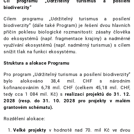
Cíl programu „Udržitelný turismus a posílení
biodiverzity“
Cílem programu „Udržitelný turismus a posílení
biodiverzity“ (dále také Program) je řešení dvou hlavních
příčin poklesu biologické rozmanitosti: zásahy člověka
do ekosystémů (např. fragmentace krajiny) a nadměrné
využívání ekosystémů (např. nadměrný turismus) s cílem
snížit tlak na funkci ekosystému.
Struktura a alokace Programu
Pro program „Udržitelný turismus a posílení biodiverzity“
bylo alokováno 38,4 mil. CHF s národním
kofinancováním 6,78 mil. CHF (celkem 45,18 mil. CHF,
tedy cca 1 084 mil. Kč) s
realizací projektů do 31. 12.
2028 (resp. do 31. 10. 2028 pro projekty v malém
grantovém schématu).
Rozdělení alokace:
Velké projekty
v hodnotě nad 70. mil Kč ve dvou