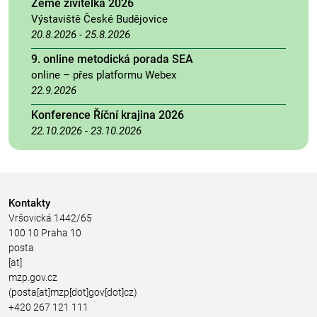
Země živitelka 2026
Výstaviště České Budějovice
20.8.2026
-
25.8.2026
9. online metodická porada SEA
online – přes platformu Webex
22.9.2026
Konference Říční krajina 2026
22.10.2026
-
23.10.2026
Kontakty
Vršovická 1442/65
100 10 Praha 10
posta
[at]
mzp.gov.cz
(posta[at]mzp[dot]gov[dot]cz)
+420 267 121 111