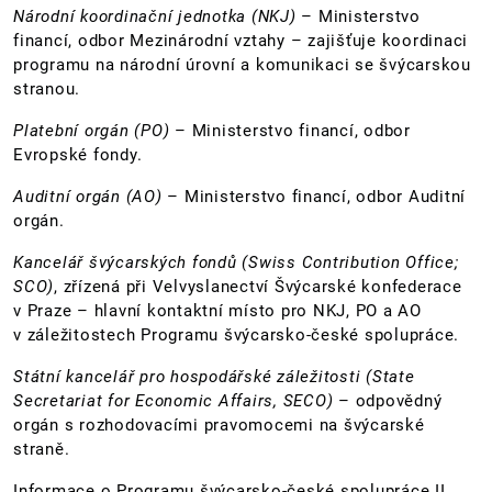
Národní koordinační jednotka (NKJ)
– Ministerstvo
financí, odbor Mezinárodní vztahy – zajišťuje koordinaci
programu na národní úrovní a komunikaci se švýcarskou
stranou.
Platební orgán (PO)
– Ministerstvo financí, odbor
Evropské fondy.
Auditní orgán (AO)
– Ministerstvo financí, odbor Auditní
orgán.
Kancelář švýcarských fondů (Swiss Contribution Office;
SCO)
, zřízená při Velvyslanectví Švýcarské konfederace
v Praze – hlavní kontaktní místo pro NKJ, PO a AO
v záležitostech Programu švýcarsko-české spolupráce.
Státní kancelář pro hospodářské záležitosti (State
Secretariat for Economic Affairs, SECO)
– odpovědný
orgán s rozhodovacími pravomocemi na švýcarské
straně.
Informace o Programu švýcarsko-české spolupráce II