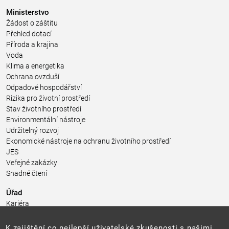
Ministerstvo
Žádost o záštitu
Přehled dotací
Příroda a krajina
Voda
Klima a energetika
Ochrana ovzduší
Odpadové hospodářství
Rizika pro životní prostředí
Stav životního prostředí
Environmentální nástroje
Udržitelný rozvoj
Ekonomické nástroje na ochranu životního prostředí
JES
Veřejné zakázky
Snadné čtení
Úřad
Kariéra
Úřední deska
Pro média a veřejnost
K zajištění co nejlepší uživatelské zkušenosti s našimi