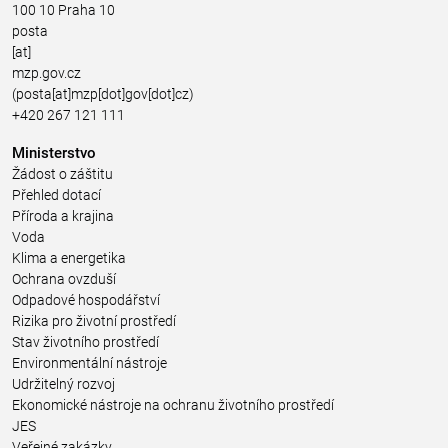
100 10 Praha 10
posta
[at]
mzp.gov.cz
(posta[at]mzp[dot]gov[dot]cz)
+420 267 121 111
Ministerstvo
Žádost o záštitu
Přehled dotací
Příroda a krajina
Voda
Klima a energetika
Ochrana ovzduší
Odpadové hospodářství
Rizika pro životní prostředí
Stav životního prostředí
Environmentální nástroje
Udržitelný rozvoj
Ekonomické nástroje na ochranu životního prostředí
JES
Veřejné zakázky