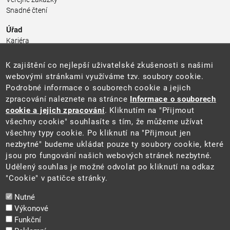
Snadné čtení
Úřad
Kariéra
Úřední deska
Pro média a veřejnost
K zajištění co nejlepší uživatelské zkušenosti s našimi
Povinně zveřejňované informace
webovými stránkami využíváme tzv. soubory cookie.
Kontakty
Podrobné informace o souborech cookie a jejich
Přistupnost budovy úřadu MŽP
(PDF, 204 kB)
zpracování naleznete na stránce
Informace o souborech
cookie a jejich zpracování
. Kliknutím na "Přijmout
Web
všechny cookie" souhlasíte s tím, že můžeme užívat
Aktuality
všechny typy cookie. Po kliknutí na "Přijmout jen
Ochrana osobních údajů
nezbytné" budeme ukládat pouze ty soubory cookie, které
Prohlášení o přístupnosti
jsou pro fungování našich webových stránek nezbytné.
Zásady používání cookies
Udělený souhlas je možné odvolat po kliknutí na odkaz
Mapa webu
"Cookie" v patičce stránky.
Sociální sítě
Nutné
Výkonové
Funkční