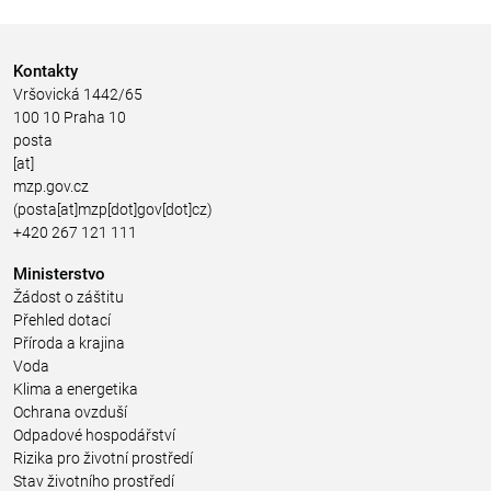
Kontakty
Vršovická 1442/65
100 10 Praha 10
posta
[at]
mzp.gov.cz
(posta[at]mzp[dot]gov[dot]cz)
+420 267 121 111
Ministerstvo
Žádost o záštitu
Přehled dotací
Příroda a krajina
Voda
Klima a energetika
Ochrana ovzduší
Odpadové hospodářství
Rizika pro životní prostředí
Stav životního prostředí