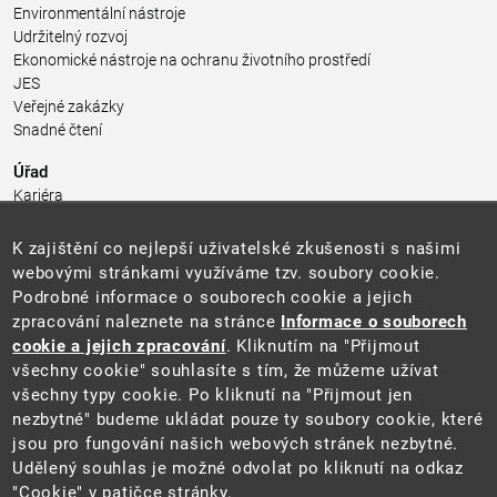
Environmentální nástroje
Udržitelný rozvoj
Ekonomické nástroje na ochranu životního prostředí
JES
Veřejné zakázky
Snadné čtení
Úřad
Kariéra
Úřední deska
Pro média a veřejnost
K zajištění co nejlepší uživatelské zkušenosti s našimi
Povinně zveřejňované informace
webovými stránkami využíváme tzv. soubory cookie.
Kontakty
Podrobné informace o souborech cookie a jejich
Přistupnost budovy úřadu MŽP
(PDF, 204 kB)
zpracování naleznete na stránce
Informace o souborech
cookie a jejich zpracování
. Kliknutím na "Přijmout
Web
všechny cookie" souhlasíte s tím, že můžeme užívat
Aktuality
všechny typy cookie. Po kliknutí na "Přijmout jen
Ochrana osobních údajů
nezbytné" budeme ukládat pouze ty soubory cookie, které
Prohlášení o přístupnosti
jsou pro fungování našich webových stránek nezbytné.
Zásady používání cookies
Udělený souhlas je možné odvolat po kliknutí na odkaz
Mapa webu
"Cookie" v patičce stránky.