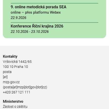
9. online metodická porada SEA
online – přes platformu Webex
22.9.2026
Konference Říční krajina 2026
22.10.2026
-
23.10.2026
Kontakty
Vršovická 1442/65
100 10 Praha 10
posta
[at]
mzp.gov.cz
(posta[at]mzp[dot]gov[dot]cz)
+420 267 121 111
Ministerstvo
Žádost o záštitu