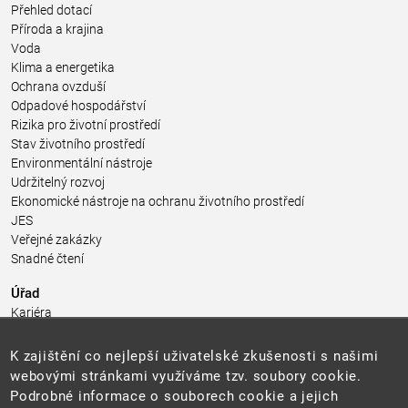
Přehled dotací
Příroda a krajina
Voda
Klima a energetika
Ochrana ovzduší
Odpadové hospodářství
Rizika pro životní prostředí
Stav životního prostředí
Environmentální nástroje
Udržitelný rozvoj
Ekonomické nástroje na ochranu životního prostředí
JES
Veřejné zakázky
Snadné čtení
Úřad
Kariéra
Úřední deska
Pro média a veřejnost
K zajištění co nejlepší uživatelské zkušenosti s našimi
Povinně zveřejňované informace
webovými stránkami využíváme tzv. soubory cookie.
Kontakty
Podrobné informace o souborech cookie a jejich