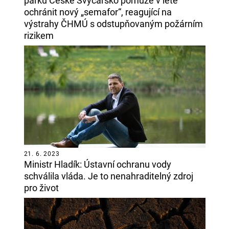
parku České Švýcarsko pomůže v létě
ochránit nový „semafor“, reagující na
výstrahy ČHMÚ s odstupňovaným požárním
rizikem
21. 6. 2023
Ministr Hladík: Ústavní ochranu vody
schválila vláda. Je to nenahraditelný zdroj
pro život