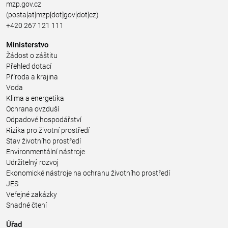
mzp.gov.cz
(posta[at]mzp[dot]gov[dot]cz)
+420 267 121 111
Ministerstvo
Žádost o záštitu
Přehled dotací
Příroda a krajina
Voda
Klima a energetika
Ochrana ovzduší
Odpadové hospodářství
Rizika pro životní prostředí
Stav životního prostředí
Environmentální nástroje
Udržitelný rozvoj
Ekonomické nástroje na ochranu životního prostředí
JES
Veřejné zakázky
Snadné čtení
Úřad