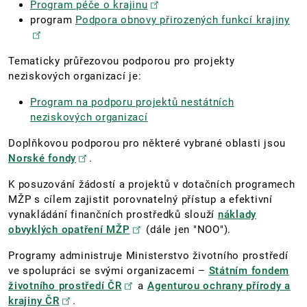
Program péče o krajinu
program
Podpora obnovy přirozených funkcí krajiny
Tematicky průřezovou podporou pro projekty
neziskových organizací je:
Program na podporu projektů nestátních
neziskových organizací
Doplňkovou podporou pro některé vybrané oblasti jsou
Norské fondy
.
K posuzování žádostí a projektů v dotačních programech
MŽP s cílem zajistit porovnatelný přístup a efektivní
vynakládání finančních prostředků slouží
náklady
obvyklých opatření MŽP
(dále jen "NOO").
Programy administruje Ministerstvo životního prostředí
ve spolupráci se svými organizacemi –
Státním fondem
životního prostředí ČR
a
Agenturou ochrany přírody a
krajiny ČR
.