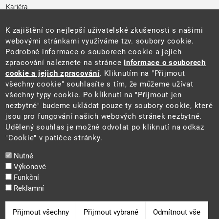
Kariéra
Úřední deska
Pro média a veřejnost
K zajištění co nejlepší uživatelské zkušenosti s našimi
Povinně zveřejňované informace
webovými stránkami využíváme tzv. soubory cookie.
Kontakty
Podrobné informace o souborech cookie a jejich
Přistupnost budovy úřadu MŽP
(PDF, 204 kB)
zpracování naleznete na stránce
Informace o souborech
cookie a jejich zpracování
. Kliknutím na "Přijmout
Web
všechny cookie" souhlasíte s tím, že můžeme užívat
Aktuality
všechny typy cookie. Po kliknutí na "Přijmout jen
Ochrana osobních údajů
nezbytné" budeme ukládat pouze ty soubory cookie, které
Prohlášení o přístupnosti
jsou pro fungování našich webových stránek nezbytné.
Zásady používání cookies
Udělený souhlas je možné odvolat po kliknutí na odkaz
Mapa webu
"Cookie" v patičce stránky.
Sociální sítě
Nutné
Výkonové
Funkční
Reklamní
2025 ©
Ministerstvo životního prostředí
Odvolat souhlas
Přijmout všechny
Přijmout vybrané
Odmítnout vše