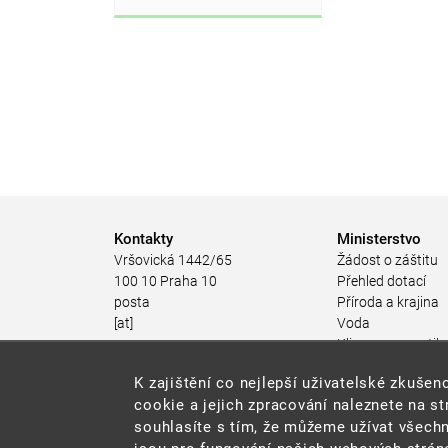
Kontakty
Ministerstvo
Vršovická 1442/65
Žádost o záštitu
100 10 Praha 10
Přehled dotací
posta
Příroda a krajina
[at]
Voda
mzp.gov.cz
Klima a energetik
(posta[at]mzp[dot]gov[dot]cz)
Ochrana ovzduší
K zajištění co nejlepší uživatelské zkuš
+420 267 121 111
Odpadové hospod
cookie a jejich zpracování naleznete na s
Rizika pro životní
souhlasíte s tím, že můžeme užívat všechn
Stav životního pro