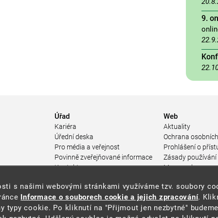
20.8
9. o
onli
22.9
Konf
22.1
Úřad
Web
Kariéra
Aktuality
Úřední deska
Ochrana osobních
Pro média a veřejnost
Prohlášení o příst
Povinně zveřejňované informace
Zásady používání
a
Kontakty
Mapa webu
Přistupnost budovy úřadu MŽP
enosti s našimi webovými stránkami využíváme tzv. soubory c
ářství
(PDF, 204 kB)
tránce
Informace o souborech cookie a jejich zpracování
. Kli
 prostředí
y typy cookie. Po kliknutí na "Přijmout jen nezbytné" budeme
středí