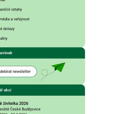
aniční vztahy
média a veřejnost
é dotazy
akty
novinek
debírat newsletter
ář akcí
 živitelka 2026
aviště České Budějovice