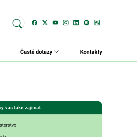
Časté dotazy
Kontakty
by vás také zajímat
sterstvo
nda