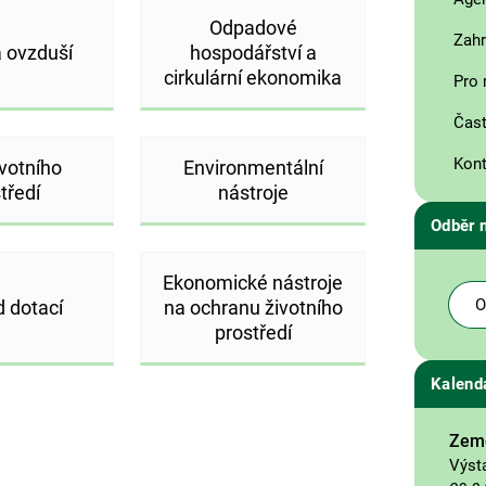
Odpadové
Zahr
 ovzduší
hospodářství a
cirkulární ekonomika
Pro 
Čast
Kont
ivotního
Environmentální
tředí
nástroje
Odběr 
Ekonomické nástroje
O
d dotací
na ochranu životního
prostředí
Kalend
Země
Výst