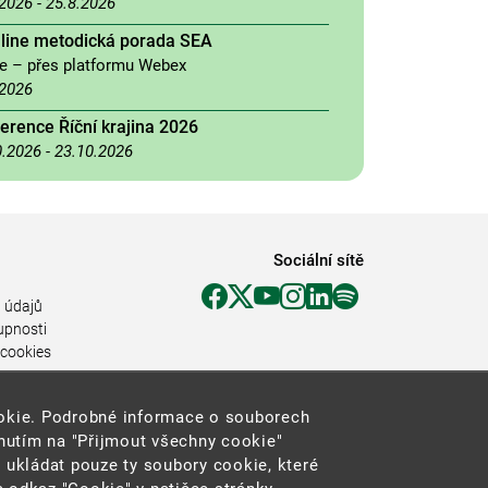
.2026
-
25.8.2026
nline metodická porada SEA
ne – přes platformu Webex
.2026
erence Říční krajina 2026
0.2026
-
23.10.2026
Sociální sítě
 údajů
upnosti
 cookies
ookie. Podrobné informace o souborech
knutím na "Přijmout všechny cookie"
 ukládat pouze ty soubory cookie, které