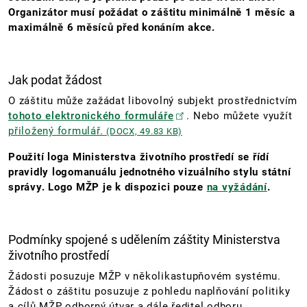
Organizátor musí požádat o záštitu minimálně 1 měsíc a
maximálně 6 měsíců před konáním akce.
Jak podat žádost
O záštitu může zažádat libovolný subjekt prostřednictvím
tohoto elektronického formuláře
. Nebo můžete využít
přiložený formulář.
(DOCX, 49.83 KB)
Použití loga Ministerstva životního prostředí se řídí
pravidly logomanuálu jednotného vizuálního stylu státní
správy. Logo MŽP je k dispozici pouze
na vyžádání
.
Podmínky spojené s udělením záštity Ministerstva
životního prostředí
Žádosti posuzuje MŽP v několikastupňovém systému.
Žádost o záštitu posuzuje z pohledu naplňování politiky
a cílů MŽP odborný útvar a dále ředitel odboru