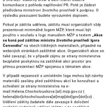
komunikace z pohledu naplňování PR. Poté je žádost
předložena ministrovi životního prostředí k podpisu. O
výsledku posouzení budete vyrozuměni dopisem.
Pokud je záštita udělena, záštitu musí organizátoři vždy
prezentovat minimálně logem MŽP, které musí být
použito v souladu s logo manuálem MŽP a textem
„Akce
se koná pod záštitou ministra životního prostředí Igora
Červeného“
na všech tištěných materiálech, případně na
webových stránkách zaštítěné akce. Organizátoři akce se
také zavazují, že v případě zájmu ze strany ministerstva
bezplatně poskytnou na zaštítěné akci prostor pro
přímou prezentaci MŽP spojenou s tématem akce.
V případě nejasností s umístěním loga mohou být návrhy
materiálů zaslány před zaštítěnou akcí ke konzultaci a
schválení ze strany ministerstva na e-
mail:
Helena.Chocholouskova
[at]
mzp.gov.cz
(
helena[dot]chocholouskova[at]mzp[dot]gov[dot]cz)
.
Udělení záštity žadatele dále zavazuje k doložení