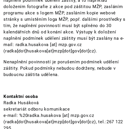
naplnění podmínek udělení záštity, a to například
doložením fotografie z akce pod záštitou MŽP, zasláním
programu akce s logem MŽP, zasláním kopie webové
stránky s umístěním loga MŽP, popř. dalšími prostředky s
tím, že naplnění povinností musí být splněno do 30
kalendářních dnů od konání akce. Výstupy k doložení
naplnění podmínek udělení záštity musí být zaslány na e-
mail:
radka.husakova
[at]
mzp.gov.cz
(radka[dot]husakova[at]mzp[dot]gov[dot]cz)
.
Nenaplnění povinností je porušením podmínek udělení
záštity. Pokud podmínky nebudou dodrženy, nebude v
budoucnu záštita udělena.
Kontaktní osoba
Radka Husáková
sekretariát odboru komunikace
e-mail:
%20radka.husakova
[at]
mzp.gov.cz
(radka[dot]husakova[at]mzp[dot]gov[dot]cz)
, tel.:267 122
295