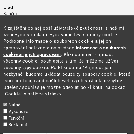
Úřad
Kariéra
Úřední deska
Pro média a veřejnost
K zajištění co nejlepší uživatelské zkušenosti s našimi
Povinně zveřejňované informace
webovými stránkami využíváme tzv. soubory cookie.
Kontakty
Podrobné informace o souborech cookie a jejich
Přistupnost budovy úřadu MŽP
(PDF, 204 kB)
zpracování naleznete na stránce
Informace o souborech
cookie a jejich zpracování
. Kliknutím na "Přijmout
Web
všechny cookie" souhlasíte s tím, že můžeme užívat
Aktuality
všechny typy cookie. Po kliknutí na "Přijmout jen
Ochrana osobních údajů
nezbytné" budeme ukládat pouze ty soubory cookie, které
Prohlášení o přístupnosti
jsou pro fungování našich webových stránek nezbytné.
Zásady používání cookies
Udělený souhlas je možné odvolat po kliknutí na odkaz
Mapa webu
"Cookie" v patičce stránky.
Sociální sítě
Nutné
Výkonové
Funkční
Reklamní
2025 ©
Ministerstvo životního prostředí