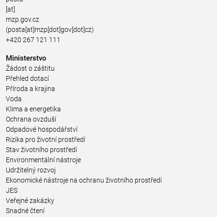
[at]
mzp.gov.cz
(posta[at]mzp[dot]gov[dot]cz)
+420 267 121 111
Ministerstvo
Žádost o záštitu
Přehled dotací
Příroda a krajina
Voda
Klima a energetika
Ochrana ovzduší
Odpadové hospodářství
Rizika pro životní prostředí
Stav životního prostředí
Environmentální nástroje
Udržitelný rozvoj
Ekonomické nástroje na ochranu životního prostředí
JES
Veřejné zakázky
Snadné čtení