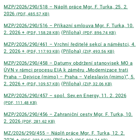
MZP/2026/290/518 – Náplň práce Mgr. F. Turka, 25. 2.
2026
(PDF, 485.57 KB)
MZP/2026/290/516 – Příkazní smlouva Mgr. F. Turka, 10.
2. 2026 +
(Příloha)
(PDF, 158.28 KB)
(PDF, 896.74 KB)
MZP/2026/290/461 – Vrchní ředitelé sekcí a náměstci, 4.
2. 2026 +
(Příloha)
(PDF, 117.93 KB)
(ZIP, 493.56 KB)
MZP/2026/290/458 – Datumy obdržení stanovisek MO a
ÚVN v rámci procesu EIA k záměru „Modernizace trati
Praha – Dejvice (mimo) – Praha – Veleslavín (mimo)“, 5.
2. 2026 +
(Příloha)
(PDF, 109.57 KB)
(ZIP, 32.06 KB)
MZP/2026/290/457 – spol. Sev.en Energy, 11. 2. 2026
(PDF, 111.48 KB)
MZP/2026/290/456 – Zahraniční cesty Mgr. F. Turka, 10.
2. 2026
(PDF, 281.62 KB)
MZ/2026/290/455 – Náplň práce Mgr. F. Turka, 12. 2.