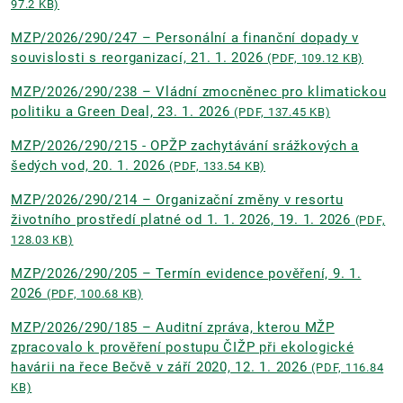
97.2 KB)
MZP/2026/290/247 – Personální a finanční dopady v
souvislosti s reorganizací, 21. 1. 2026
(PDF, 109.12 KB)
MZP/2026/290/238 – Vládní zmocněnec pro klimatickou
politiku a Green Deal, 23. 1. 2026
(PDF, 137.45 KB)
MZP/2026/290/215 - OPŽP zachytávání srážkových a
šedých vod, 20. 1. 2026
(PDF, 133.54 KB)
MZP/2026/290/214 – Organizační změny v resortu
životního prostředí platné od 1. 1. 2026, 19. 1. 2026
(PDF,
128.03 KB)
MZP/2026/290/205 – Termín evidence pověření, 9. 1.
2026
(PDF, 100.68 KB)
MZP/2026/290/185 – Auditní zpráva, kterou MŽP
zpracovalo k prověření postupu ČIŽP při ekologické
havárii na řece Bečvě v září 2020, 12. 1. 2026
(PDF, 116.84
KB)