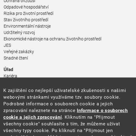
Ochrana ovzduší
Odpadové hospodářství
Rizika pro životní prostředí
Stav životního prostředí
Environmentální nástroje
Udržitelný rozvoj
Ekonomické nástroje na ochranu životního prostředí
JES
Veřejné zakázky
Snadné čtení
Úřad
Kariéra
Úřední deska
Pro média a veřejnost
K zajištění co nejlepší uživatelské zkušenosti s našimi
Povinně zveřejňované informace
webovými stránkami využíváme tzv. soubory cookie.
Kontakty
Podrobné informace o souborech cookie a jejich
Přistupnost budovy úřadu MŽP
(PDF, 204 kB)
zpracování naleznete na stránce
Informace o souborech
cookie a jejich zpracování
. Kliknutím na "Přijmout
Web
všechny cookie" souhlasíte s tím, že můžeme užívat
Aktuality
všechny typy cookie. Po kliknutí na "Přijmout jen
Ochrana osobních údajů