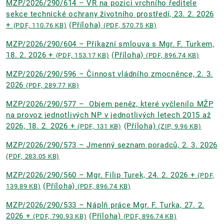
MZP/2026/290/614 – VŘ na pozici vrchního ředitele
sekce technické ochrany životního prostředí, 23. 2. 2026
+
(Příloha)
(PDF, 110.76 KB)
(PDF, 570.75 KB)
MZP/2026/290/604 – Příkazní smlouva s Mgr. F. Turkem,
18. 2. 2026 +
(Příloha)
(PDF, 153.17 KB)
(PDF, 896.74 KB)
MZP/2026/290/596 – Činnost vládního zmocněnce, 2. 3.
2026
(PDF, 289.77 KB)
MZP/2026/290/577 –⁠⁠⁠⁠⁠⁠ Objem peněz, které vyčlenilo MŽP
na provoz jednotlivých NP v jednotlivých letech 2015 až
2026, 18. 2. 2026 +
(Příloha)
(PDF, 131 KB)
(ZIP, 9.96 KB)
MZP/2026/290/573 – Jmenný seznam poradců, 2. 3. 2026
(PDF, 283.05 KB)
MZP/2026/290/560 – Mgr. Filip Turek, 24. 2. 2026 +
(PDF,
(Příloha)
139.89 KB)
(PDF, 896.74 KB)
MZP/2026/290/533 – Náplň práce Mgr. F. Turka, 27. 2.
2026 +
(Příloha)
(PDF, 790.93 KB)
(PDF, 896.74 KB)