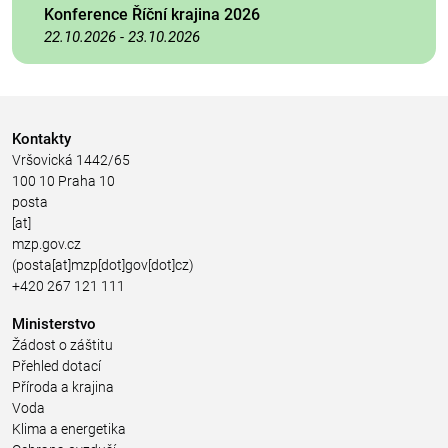
Konference Říční krajina 2026
22.10.2026
-
23.10.2026
Kontakty
Vršovická 1442/65
100 10 Praha 10
posta
[at]
mzp.gov.cz
(posta[at]mzp[dot]gov[dot]cz)
+420 267 121 111
Ministerstvo
Žádost o záštitu
Přehled dotací
Příroda a krajina
Voda
Klima a energetika