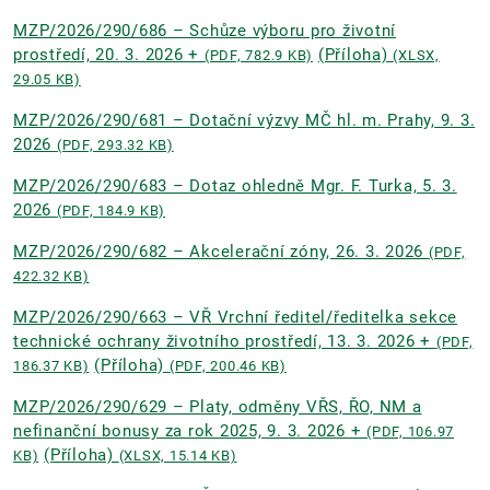
MZP/2026/290/686 – Schůze výboru pro životní
prostředí, 20. 3. 2026 +
(Příloha)
(PDF, 782.9 KB)
(XLSX,
29.05 KB)
MZP/2026/290/681 – Dotační výzvy MČ hl. m. Prahy, 9. 3.
2026
(PDF, 293.32 KB)
MZP/2026/290/683 – Dotaz ohledně Mgr. F. Turka, 5. 3.
2026
(PDF, 184.9 KB)
MZP/2026/290/682 – Akcelerační zóny, 26. 3. 2026
(PDF,
422.32 KB)
MZP/2026/290/663 – VŘ Vrchní ředitel/ředitelka sekce
technické ochrany životního prostředí, 13. 3. 2026 +
(PDF,
(Příloha)
186.37 KB)
(PDF, 200.46 KB)
MZP/2026/290/629 – Platy, odměny VŘS, ŘO, NM a
nefinanční bonusy za rok 2025, 9. 3. 2026 +
(PDF, 106.97
(Příloha)
KB)
(XLSX, 15.14 KB)