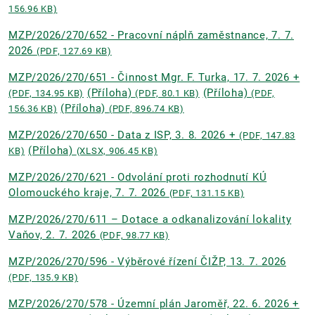
156.96 KB)
MZP/2026/270/652 - Pracovní náplň zaměstnance, 7. 7.
2026
(PDF, 127.69 KB)
MZP/2026/270/651 - Činnost Mgr. F. Turka, 17. 7. 2026 +
(Příloha)
(Příloha)
(PDF, 134.95 KB)
(PDF, 80.1 KB)
(PDF,
(Příloha)
156.36 KB)
(PDF, 896.74 KB)
MZP/2026/270/650 - Data z ISP, 3. 8. 2026 +
(PDF, 147.83
(Příloha)
KB)
(XLSX, 906.45 KB)
MZP/2026/270/621 - Odvolání proti rozhodnutí KÚ
Olomouckého kraje, 7. 7. 2026
(PDF, 131.15 KB)
MZP/2026/270/611 – Dotace a odkanalizování lokality
Vaňov, 2. 7. 2026
(PDF, 98.77 KB)
MZP/2026/270/596 - Výběrové řízení ČIŽP, 13. 7. 2026
(PDF, 135.9 KB)
MZP/2026/270/578 - Územní plán Jaroměř, 22. 6. 2026 +