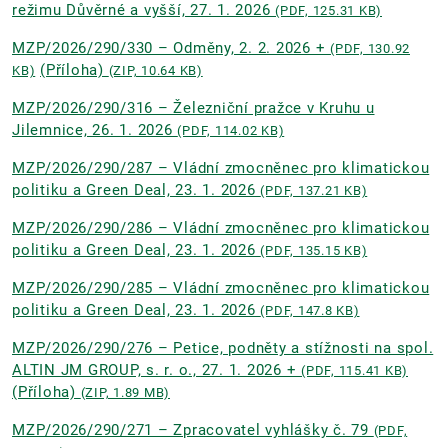
režimu Důvěrné a vyšší, 27. 1. 2026
(PDF, 125.31 KB)
MZP/2026/290/330 – Odměny, 2. 2. 2026 +
(PDF, 130.92
(Příloha)
KB)
(ZIP, 10.64 KB)
MZP/2026/290/316 – Železniční pražce v Kruhu u
Jilemnice, 26. 1. 2026
(PDF, 114.02 KB)
MZP/2026/290/287 – Vládní zmocněnec pro klimatickou
politiku a Green Deal, 23. 1. 2026
(PDF, 137.21 KB)
MZP/2026/290/286 – Vládní zmocněnec pro klimatickou
politiku a Green Deal, 23. 1. 2026
(PDF, 135.15 KB)
MZP/2026/290/285 – Vládní zmocněnec pro klimatickou
politiku a Green Deal, 23. 1. 2026
(PDF, 147.8 KB)
MZP/2026/290/276 – Petice, podněty a stížnosti na spol.
ALTIN JM GROUP, s. r. o., 27. 1. 2026 +
(PDF, 115.41 KB)
(Příloha)
(ZIP, 1.89 MB)
MZP/2026/290/271 – Zpracovatel vyhlášky č. 79
(PDF,