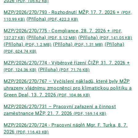
2026
(PDF, 106.62 KB)
MZP/2026/270/793 - Rozhodnutí MŽP, 17. 7. 2026 +
(PDF,
(Příloha)
110.99 KB)
(PDF, 422.3 KB)
MZP/2026/270/775 - Compliance, 28. 7. 2026 +
(PDF,
(Příloha)
(Příloha)
137.27 KB)
(PDF, 5.12 MB)
(PDF, 141.05 KB)
(Příloha)
(Příloha)
(Příloha)
(PDF, 1.2 MB)
(PDF, 1.31 MB)
(PDF, 624.74 KB)
MZP/2026/270/774 - Výběrové řízení ČIŽP, 31. 7. 2026 +
(Příloha)
(PDF, 124.36 KB)
(PDF, 71.76 KB)
MZP/2026/270/767 – Vyčíslení nákladů, které byly MŽP
uhrazeny vládnímu zmocněnci pro klimatickou politiku a
Green Deal, 13. 7. 2026
(PDF, 104.86 KB)
MZP/2026/270/731 – Pracovní zařazení a činnost
zaměstnance MŽP, 21. 7. 2026
(PDF, 169.14 KB)
MZP/2026/270/724 - Pracovní náplň Mgr. F. Turka, 8. 7.
2026
(PDF, 116.43 KB)