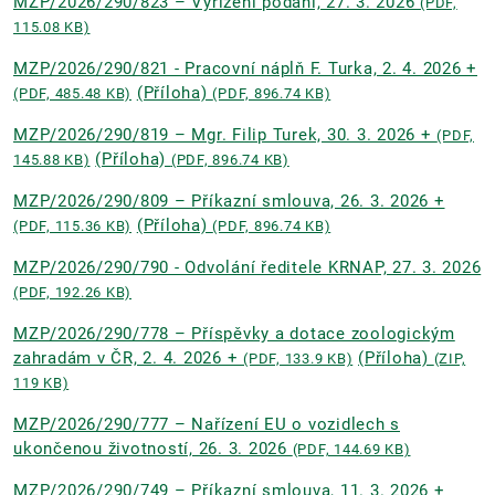
MZP/2026/290/823 – Vyřízení podání, 27. 3. 2026
(PDF,
115.08 KB)
MZP/2026/290/821 - Pracovní náplň F. Turka, 2. 4. 2026 +
(Příloha)
(PDF, 485.48 KB)
(PDF, 896.74 KB)
MZP/2026/290/819 – Mgr. Filip Turek, 30. 3. 2026 +
(PDF,
(Příloha)
145.88 KB)
(PDF, 896.74 KB)
MZP/2026/290/809 – Příkazní smlouva, 26. 3. 2026 +
(Příloha)
(PDF, 115.36 KB)
(PDF, 896.74 KB)
MZP/2026/290/790 - Odvolání ředitele KRNAP, 27. 3. 2026
(PDF, 192.26 KB)
MZP/2026/290/778 – Příspěvky a dotace zoologickým
zahradám v ČR, 2. 4. 2026 +
(Příloha)
(PDF, 133.9 KB)
(ZIP,
119 KB)
MZP/2026/290/777 – Nařízení EU o vozidlech s
ukončenou životností, 26. 3. 2026
(PDF, 144.69 KB)
MZP/2026/290/749 – Příkazní smlouva, 11. 3. 2026 +