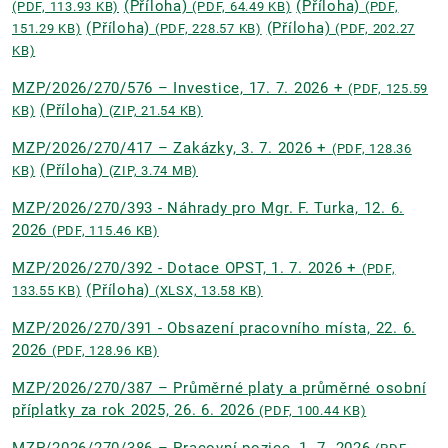
(Příloha)
(Příloha)
(PDF, 113.93 KB)
(PDF, 64.49 KB)
(PDF,
(Příloha)
(Příloha)
151.29 KB)
(PDF, 228.57 KB)
(PDF, 202.27
KB)
MZP/2026/270/576 – Investice, 17. 7. 2026 +
(PDF, 125.59
(Příloha)
KB)
(ZIP, 21.54 KB)
MZP/2026/270/417 – Zakázky, 3. 7. 2026 +
(PDF, 128.36
(Příloha)
KB)
(ZIP, 3.74 MB)
MZP/2026/270/393 - Náhrady pro Mgr. F. Turka, 12. 6.
2026
(PDF, 115.46 KB)
MZP/2026/270/392 - Dotace OPST, 1. 7. 2026 +
(PDF,
(Příloha)
133.55 KB)
(XLSX, 13.58 KB)
MZP/2026/270/391 - Obsazení pracovního místa, 22. 6.
2026
(PDF, 128.96 KB)
MZP/2026/270/387 – Průměrné platy a průměrné osobní
příplatky za rok 2025, 26. 6. 2026
(PDF, 100.44 KB)