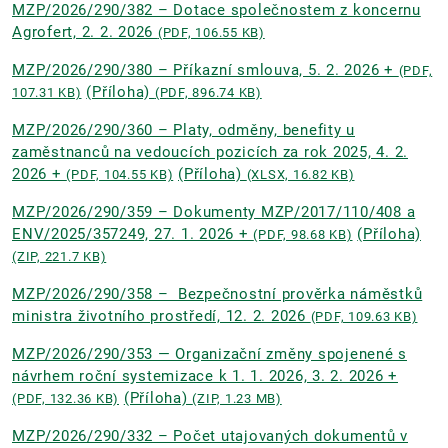
MZP/2026/290/382 – Dotace společnostem z koncernu
Agrofert, 2. 2. 2026
(PDF, 106.55 KB)
MZP/2026/290/380 – Příkazní smlouva, 5. 2. 2026 +
(PDF,
(Příloha)
107.31 KB)
(PDF, 896.74 KB)
MZP/2026/290/360 – Platy, odměny, benefity u
zaměstnanců na vedoucích pozicích za rok 2025, 4. 2.
2026 +
(Příloha)
(PDF, 104.55 KB)
(XLSX, 16.82 KB)
MZP/2026/290/359 – Dokumenty MZP/2017/110/408 a
ENV/2025/357249, 27. 1. 2026 +
(Příloha)
(PDF, 98.68 KB)
(ZIP, 221.7 KB)
MZP/2026/290/358 –⁠⁠⁠⁠⁠⁠ Bezpečnostní prověrka náměstků
ministra životního prostředí, 12. 2. 2026
(PDF, 109.63 KB)
MZP/2026/290/353 — Organizační změny spojenené s
návrhem roční systemizace k 1. 1. 2026, 3. 2. 2026 +
(Příloha)
(PDF, 132.36 KB)
(ZIP, 1.23 MB)
MZP/2026/290/332 – Počet utajovaných dokumentů v