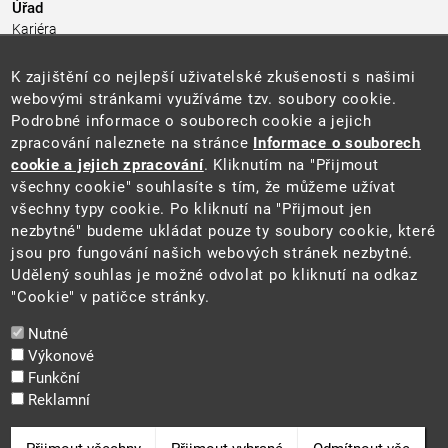
Úřad
Kariéra
Úřední deska
Pro média a veřejnost
K zajištění co nejlepší uživatelské zkušenosti s našimi
Povinně zveřejňované informace
webovými stránkami využíváme tzv. soubory cookie.
Kontakty
Podrobné informace o souborech cookie a jejich
Přistupnost budovy úřadu MŽP
(PDF, 204 kB)
zpracování naleznete na stránce
Informace o souborech
cookie a jejich zpracování
. Kliknutím na "Přijmout
Web
všechny cookie" souhlasíte s tím, že můžeme užívat
Aktuality
všechny typy cookie. Po kliknutí na "Přijmout jen
Ochrana osobních údajů
nezbytné" budeme ukládat pouze ty soubory cookie, které
Prohlášení o přístupnosti
jsou pro fungování našich webových stránek nezbytné.
Zásady používání cookies
Udělený souhlas je možné odvolat po kliknutí na odkaz
Mapa webu
"Cookie" v patičce stránky.
Sociální sítě
Nutné
Výkonové
Funkční
Reklamní
2025 ©
Ministerstvo životního prostředí
Odvolat souhlas