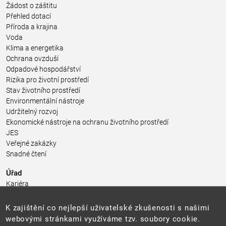
Žádost o záštitu
Přehled dotací
Příroda a krajina
Voda
Klima a energetika
Ochrana ovzduší
Odpadové hospodářství
Rizika pro životní prostředí
Stav životního prostředí
Environmentální nástroje
Udržitelný rozvoj
Ekonomické nástroje na ochranu životního prostředí
JES
Veřejné zakázky
Snadné čtení
Úřad
Kariéra
Úřední deska
Pro média a veřejnost
K zajištění co nejlepší uživatelské zkušenosti s našimi
Povinně zveřejňované informace
webovými stránkami využíváme tzv. soubory cookie.