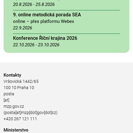
20.8.2026
-
25.8.2026
9. online metodická porada SEA
online – přes platformu Webex
22.9.2026
Konference Říční krajina 2026
22.10.2026
-
23.10.2026
Kontakty
Vršovická 1442/65
100 10 Praha 10
posta
[at]
mzp.gov.cz
(posta[at]mzp[dot]gov[dot]cz)
+420 267 121 111
Ministerstvo