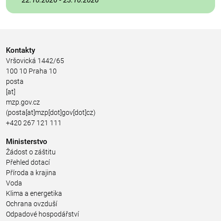
Kontakty
Vršovická 1442/65
100 10 Praha 10
posta
[at]
mzp.gov.cz
(posta[at]mzp[dot]gov[dot]cz)
+420 267 121 111
Ministerstvo
Žádost o záštitu
Přehled dotací
Příroda a krajina
Voda
Klima a energetika
Ochrana ovzduší
Odpadové hospodářství