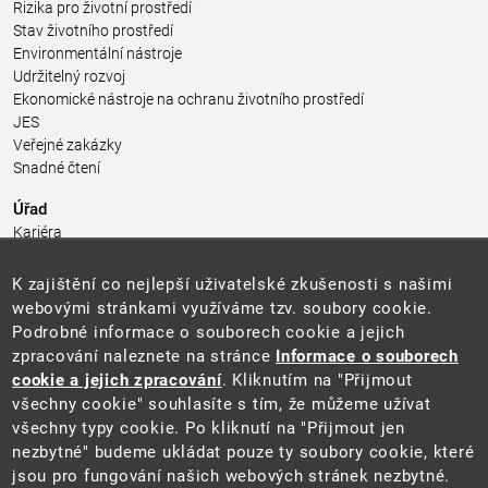
Rizika pro životní prostředí
Stav životního prostředí
Environmentální nástroje
Udržitelný rozvoj
Ekonomické nástroje na ochranu životního prostředí
JES
Veřejné zakázky
Snadné čtení
Úřad
Kariéra
Úřední deska
Pro média a veřejnost
K zajištění co nejlepší uživatelské zkušenosti s našimi
Povinně zveřejňované informace
webovými stránkami využíváme tzv. soubory cookie.
Kontakty
Podrobné informace o souborech cookie a jejich
Přistupnost budovy úřadu MŽP
(PDF, 204 kB)
zpracování naleznete na stránce
Informace o souborech
cookie a jejich zpracování
. Kliknutím na "Přijmout
Web
všechny cookie" souhlasíte s tím, že můžeme užívat
Aktuality
všechny typy cookie. Po kliknutí na "Přijmout jen
Ochrana osobních údajů
nezbytné" budeme ukládat pouze ty soubory cookie, které
Prohlášení o přístupnosti
jsou pro fungování našich webových stránek nezbytné.
Zásady používání cookies