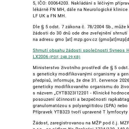
5, IČO: 00064203. Nakládání s léčivým přípr
lékárně FN MH, dále na Neurologické klinice
LF UK a FN MH.
Dle § 5 odst. 7 zákona č. 78/2004 Sb., může 
žádosti do 30 dnů ode dne zveřejnění shrnut
na adresu
gmo
[at]
mzp.gov.cz
(gmo[at]mzp[d
Shrnutí obsahu žádosti společnosti Syneos H
LX2006
(PDF, 248.29 KB)
Ministerstvo životního prostředí dle § 5 odst
s geneticky modifikovanými organismy a gene
předpisů, informuje, že dne 31. července 2026
geneticky modifikovaného organismu do život
s názvem „CYTB323I12201 - Klinické hodnocen
posouzení účinnosti a bezpečnosti rapkabtag
granulomatózou s polyangiitidou (GPA) nebo
Přípravek YTB323 tvoří upravené T lymfocyty 
Žádost, zaregistrovanou na MŽP pod č.j. MZ