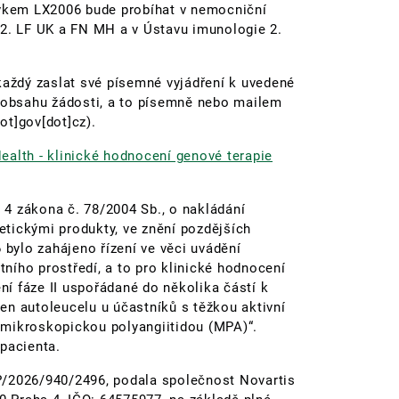
avkem LX2006 bude probíhat v nemocniční
 2. LF UK a FN MH a v Ústavu imunologie 2.
každý zaslat své písemné vyjádření k uvedené
í obsahu žádosti, a to písemně nebo mailem
ot]gov[dot]cz)
.
ealth - klinické hodnocení genové terapie
. 4 zákona č. 78/2004 Sb., o nakládání
tickými produkty, ve znění pozdějších
 bylo zahájeno řízení ve věci uvádění
ního prostředí, a to pro klinické hodnocení
í fáze II uspořádané do několika částí k
en autoleucelu u účastníků s těžkou aktivní
 mikroskopickou polyangiitidou (MPA)“.
pacienta.
P/2026/940/2496, podala společnost Novartis