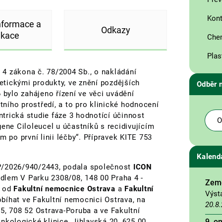
Kon
informace a
Odkazy
ikace
Chem
Plas
. 4 zákona č. 78/2004 Sb., o nakládání
tickými produkty, ve znění pozdějších
Odběr 
 bylo zahájeno řízení ve věci uvádění
ního prostředí, a to pro klinické hodnocení
trická studie fáze 3 hodnotící účinnost
O
ene Ciloleucel u účastníků s recidivujícím
po první linii léčby“. Přípravek KITE 753
Kalend
P/2026/940/2443, podala společnost
ICON
sídlem V Parku 2308/08, 148 00 Praha 4 -
Země
i od
Fakultní nemocnice Ostrava
a
Fakultní
Výst
obíhat ve Fakultní nemocnici Ostrava, na
20.8
5, 708 52 Ostrava-Poruba a ve Fakultní
9. o
nkologické klinice, Jihlavská 20, 625 00