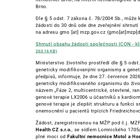
Brno.
Dle § 5 odst. 7 zákona č. 78/2004 Sb., může 
žádosti do 30 dnů ode dne zveřejnění shrnut
na adresu
gmo
[at]
mzp.gov.cz
(gmo[at]mzp[d
Shrnutí obsahu žádosti společnosti ICON - k
263.16 KB)
Ministerstvo životního prostředí dle § 5 odst
geneticky modifikovanými organismy a geneti
předpisů, informuje, že dne 27. července 202
geneticky modifikovaného organismu do životn
názvem „Fáze 2, multicentrické, otevřené, r
genové terapie LX2006 u účastníků s kardiomyo
genové terapie je zlepšit strukturu a funkci 
onemocnění u pacientů trpících Friedreichov
Žádost, zaregistrovanou na MŽP pod č.j. MZ
Health CZ s.r.o.
, se sídlem Lomnického 1705/
plné moci od
Fakultní nemocnice Motol a H