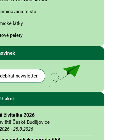
taminovaná místa
ické látky
tové pelety
novinek
debírat newsletter
ář akcí
 živitelka 2026
aviště České Budějovice
.2026
-
25.8.2026
nline metodická porada SEA