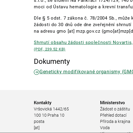
s.r.o., se sídlem Na Pankráci 1724/129, 140 
moci od Ústavu hematologie a krevní transfu
Dle § 5 odst. 7 zákona č. 78/2004 Sb., může 
žádosti do 30 dnů ode dne zveřejnění shrnut
na adresu
gmo
[at]
mzp.gov.cz
(gmo[at]mzp[d
Shrnutí obsahu žádosti společnosti Novarti
(PDF, 239.52 KB)
Dokumenty
Geneticky modifikované organismy (GM
Kontakty
Ministerstvo
Vršovická 1442/65
Žádost o záštitu
100 10 Praha 10
Přehled dotací
posta
Příroda a krajina
[at]
Voda