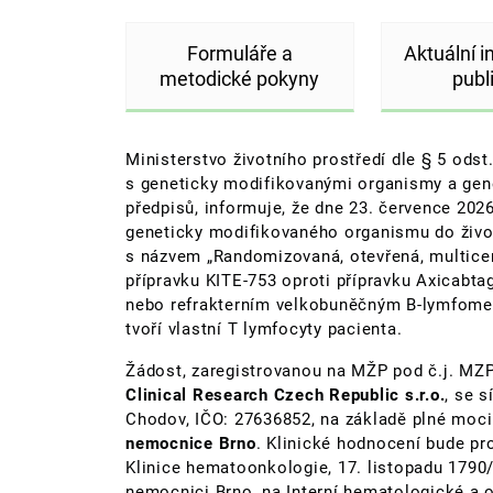
Formuláře a
Aktuální 
metodické pokyny
publ
Ministerstvo životního prostředí dle § 5 odst
s geneticky modifikovanými organismy a gene
předpisů, informuje, že dne 23. července 2026
geneticky modifikovaného organismu do život
s názvem „Randomizovaná, otevřená, multicen
přípravku KITE-753 oproti přípravku Axicabtag
nebo refrakterním velkobuněčným B-lymfomem 
tvoří vlastní T lymfocyty pacienta.
Žádost, zaregistrovanou na MŽP pod č.j. MZ
Clinical Research Czech Republic s.r.o.
, se 
Chodov, IČO: 27636852, na základě plné moc
nemocnice Brno
. Klinické hodnocení bude pr
Klinice hematoonkologie, 17. listopadu 1790/
nemocnici Brno, na Interní hematologické a o