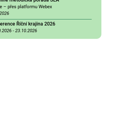
ne – přes platformu Webex
.2026
erence Říční krajina 2026
0.2026
-
23.10.2026