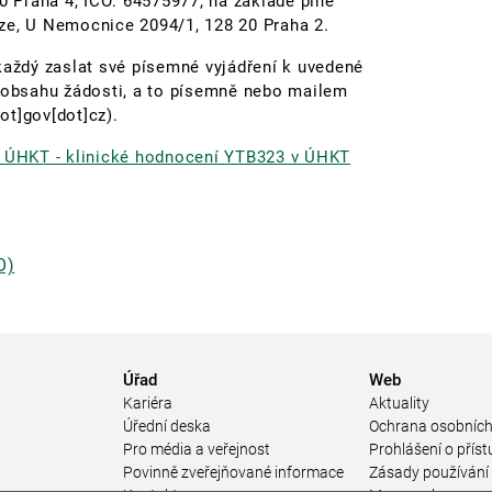
00 Praha 4, IČO: 64575977, na základě plné
ze, U Nemocnice 2094/1, 128 20 Praha 2.
každý zaslat své písemné vyjádření k uvedené
í obsahu žádosti, a to písemně nebo mailem
ot]gov[dot]cz)
.
s, ÚHKT - klinické hodnocení YTB323 v ÚHKT
O)
Úřad
Web
Kariéra
Aktuality
Úřední deska
Ochrana osobních
Pro média a veřejnost
Prohlášení o příst
Povinně zveřejňované informace
Zásady používání