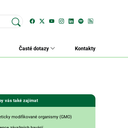
Časté dotazy
Kontakty
by vás také zajímat
ticky modifikované organismy (GMO)
ence závažných havárií