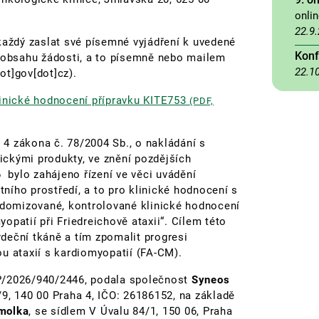
onli
22.9
každý zaslat své písemné vyjádření k uvedené
Konf
í obsahu žádosti, a to písemně nebo mailem
22.1
ot]gov[dot]cz)
.
linické hodnocení přípravku KITE753
(PDF,
. 4 zákona č. 78/2004 Sb., o nakládání s
ckými produkty, ve znění pozdějších
6 bylo zahájeno řízení ve věci uvádění
ího prostředí, a to pro klinické hodnocení s
andomizované, kontrolované klinické hodnocení
patií při Friedreichově ataxii“. Cílem této
srdeční tkáně a tím zpomalit progresi
ou ataxií s kardiomyopatií (FA-CM).
P/2026/940/2446, podala společnost
Syneos
9, 140 00 Praha 4, IČO: 26186152, na základě
omolka
, se sídlem V Úvalu 84/1, 150 06, Praha