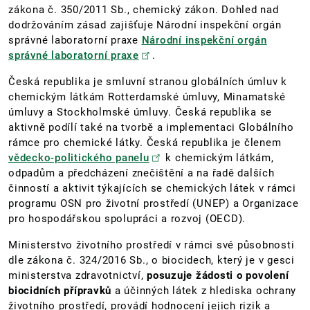
zákona č. 350/2011 Sb., chemický zákon. Dohled nad
dodržováním zásad zajišťuje Národní inspekční orgán
správné laboratorní praxe
Národní inspekční orgán
správné laboratorní praxe
.
Česká republika je smluvní stranou globálních úmluv k
chemickým látkám Rotterdamské úmluvy, Minamatské
úmluvy a Stockholmské úmluvy. Česká republika se
aktivně podílí také na tvorbě a implementaci Globálního
rámce pro chemické látky. Česká republika je členem
vědecko-politického panelu
k chemickým látkám,
odpadům a předcházení znečištění a na řadě dalších
činností a aktivit týkajících se chemických látek v rámci
programu OSN pro životní prostředí (UNEP) a Organizace
pro hospodářskou spolupráci a rozvoj (OECD).
Ministerstvo životního prostředí v rámci své působnosti
dle zákona č. 324/2016 Sb., o biocidech, který je v gesci
ministerstva zdravotnictví,
posuzuje žádosti o povolení
biocidních přípravků
a účinných látek z hlediska ochrany
životního prostředí, provádí hodnocení jejich rizik a