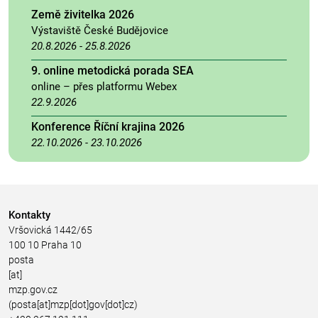
Země živitelka 2026
Výstaviště České Budějovice
20.8.2026
-
25.8.2026
9. online metodická porada SEA
online – přes platformu Webex
22.9.2026
Konference Říční krajina 2026
22.10.2026
-
23.10.2026
Kontakty
Vršovická 1442/65
100 10 Praha 10
posta
[at]
mzp.gov.cz
(posta[at]mzp[dot]gov[dot]cz)