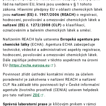
řád na nařízení EU, která jsou uvedena v § 1 tohoto
zákona. Hlavními předpisy EU v oblasti chemických látek
jsou
nařízení (ES) č. 1907/2006 (REACH)
o registraci,
hodnocení, povolování a omezování chemických látek a
nařízení (ES) č. 1272/2008 (CLP)
o klasifikací,
označováním a balením chemických látek a směsí.
Nařízením REACH byla ustavena
Evropská agentura pro
chemické látky
(ECHA). Agentura ECHA zabezpečuje
technické, vědecké a administrativní aspekty registrace,
hodnocení, povolování a omezování chemických látek.
Dále zajišťuje jednotnost v těchto aspektech na úrovni
EU (
https://echa.europa.eu
).
Povinnost zřídit ústřední kontaktní místo za účelem
poradenství je zakotvena v nařízení REACH a nařízení
CLP. Na základě této povinnosti byl v České informační
agentuře životního prostředí (CENIA) ustaven helpdesk
pro tato nařízení
ZDE
.
Správná laboratorní praxe
je klíčovým prvkem v rámci