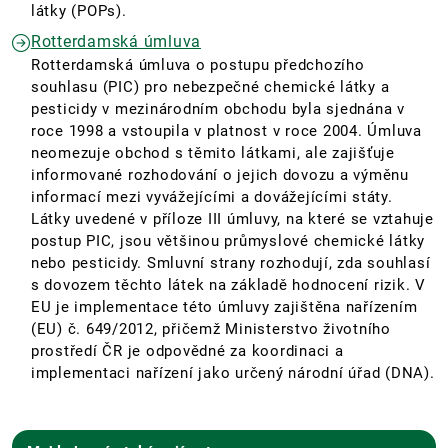
látky (POPs).
Rotterdamská úmluva
Rotterdamská úmluva o postupu předchozího
souhlasu (PIC) pro nebezpečné chemické látky a
pesticidy v mezinárodním obchodu byla sjednána v
roce 1998 a vstoupila v platnost v roce 2004. Úmluva
neomezuje obchod s těmito látkami, ale zajišťuje
informované rozhodování o jejich dovozu a výměnu
informací mezi vyvážejícími a dovážejícími státy.
Látky uvedené v příloze III úmluvy, na které se vztahuje
postup PIC, jsou většinou průmyslové chemické látky
nebo pesticidy. Smluvní strany rozhodují, zda souhlasí
s dovozem těchto látek na základě hodnocení rizik. V
EU je implementace této úmluvy zajištěna nařízením
(EU) č. 649/2012, přičemž Ministerstvo životního
prostředí ČR je odpovědné za koordinaci a
implementaci nařízení jako určený národní úřad (DNA).