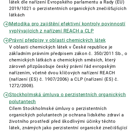
látek dle nařízení Evropského parlamentu a Rady (EU)
2019/1021 o perzistentních organických znečišťujících
látkách
Metodika pro zajištění efektivní kontroly povinností
vyplývajících z nařízení REACH a CLP
Právní předpisy v oblasti chemických látek
V oblasti chemických látek v České republice je
základním právním předpisem zákon č. 350/2011 Sb., o
chemických látkách a chemických směsích, který
zároveň přizpůsobuje český právní řád evropským
nařízením, včetně dvou klíčových nařízení REACH
(nařízení (ES) č. 1907/2006) a CLP (nařízení (ES) č.
1272/2008).
Stockholmská úmluva o perzistentních organických
polutantech
Cílem Stockholmské úmluvy o perzistentních
organických polutantech je ochrana lidského zdraví a
životního prostředí před škodlivými účinky těchto
látek, známých jako perzistentní organické znečišťující