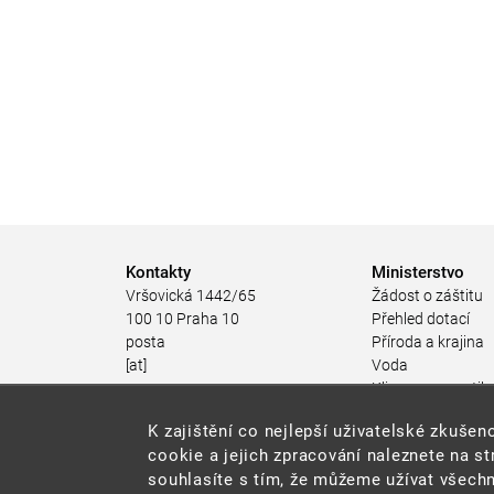
Kontakty
Ministerstvo
Vršovická 1442/65
Žádost o záštitu
100 10 Praha 10
Přehled dotací
posta
Příroda a krajina
[at]
Voda
mzp.gov.cz
Klima a energetik
(posta[at]mzp[dot]gov[dot]cz)
Ochrana ovzduší
K zajištění co nejlepší uživatelské zkuš
+420 267 121 111
Odpadové hospod
cookie a jejich zpracování naleznete na s
Rizika pro životní
souhlasíte s tím, že můžeme užívat všechn
Stav životního pro