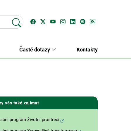
Časté dotazy
Kontakty
)
by vás také zajímat
ační program Životní prostředí
ační program Spravedlivá transformace