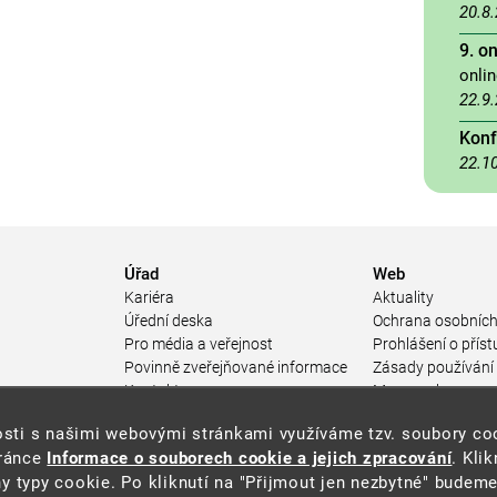
20.8
9. o
onli
22.9
Konf
22.1
Úřad
Web
Kariéra
Aktuality
Úřední deska
Ochrana osobních
Pro média a veřejnost
Prohlášení o příst
Povinně zveřejňované informace
Zásady používání
a
Kontakty
Mapa webu
Přistupnost budovy úřadu MŽP
enosti s našimi webovými stránkami využíváme tzv. soubory c
ářství
(PDF, 204 kB)
tránce
Informace o souborech cookie a jejich zpracování
. Kli
 prostředí
y typy cookie. Po kliknutí na "Přijmout jen nezbytné" budeme
středí