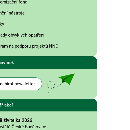
rnizační fond
nční nástroje
ky
ady obvyklých opatření
ram na podporu projektů NNO
novinek
debírat newsletter
ář akcí
 živitelka 2026
aviště České Budějovice