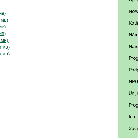
Nov
 MB)
7 MB)
Kotl
 MB)
 MB)
Náro
2 MB)
Náro
21 KB)
81 KB)
Prog
Podp
NPO 
Unij
Prog
Inte
Soci