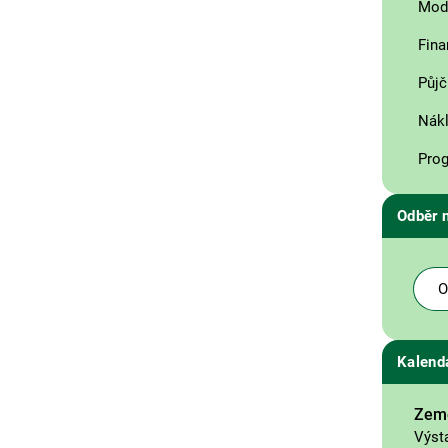
Mode
Fina
Půjč
Nákl
Prog
Odběr 
O
Kalend
Země
Výst