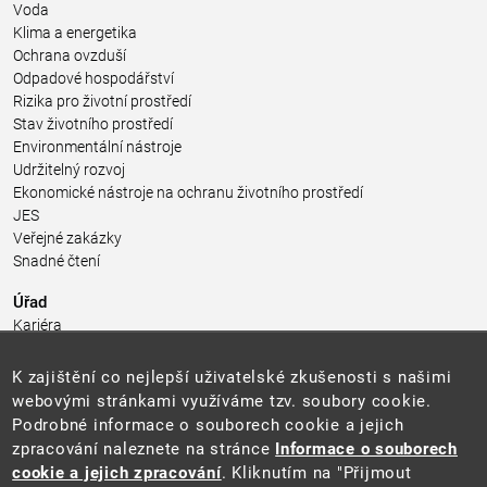
Voda
Klima a energetika
Ochrana ovzduší
Odpadové hospodářství
Rizika pro životní prostředí
Stav životního prostředí
Environmentální nástroje
Udržitelný rozvoj
Ekonomické nástroje na ochranu životního prostředí
JES
Veřejné zakázky
Snadné čtení
Úřad
Kariéra
Úřední deska
Pro média a veřejnost
K zajištění co nejlepší uživatelské zkušenosti s našimi
Povinně zveřejňované informace
webovými stránkami využíváme tzv. soubory cookie.
Kontakty
Podrobné informace o souborech cookie a jejich
Přistupnost budovy úřadu MŽP
(PDF, 204 kB)
zpracování naleznete na stránce
Informace o souborech
cookie a jejich zpracování
. Kliknutím na "Přijmout
Web