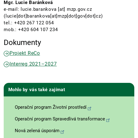
Mgr. Lucie Baránková
e-mail:
lucie.barankova
[at]
mzp.gov.cz
(lucie[dot]barankova[at]mzp[dot]gov[dot]cz)
tel.: +420 267 122 054
mob.: +420 604 107 234
Dokumenty
Projekt ReCo
Interreg 2021–2027
Mohlo by vás také zajímat
Operační program Životní prostředí
Operační program Spravedlivá transformace
Nová zelená úsporám