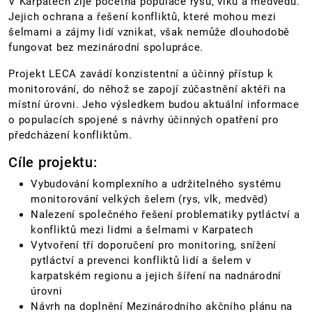
V Karpatech žije početná populace rysů, vlků a medvědů.
Jejich ochrana a řešení konfliktů, které mohou mezi
šelmami a zájmy lidí vznikat, však nemůže dlouhodobě
fungovat bez mezinárodní spolupráce.
Projekt LECA zavádí konzistentní a účinný přístup k
monitorování, do něhož se zapojí zúčastnění aktéři na
místní úrovni. Jeho výsledkem budou aktuální informace
o populacích spojené s návrhy účinných opatření pro
předcházení konfliktům.
Cíle projektu:
Vybudování komplexního a udržitelného systému
monitorování velkých šelem (rys, vlk, medvěd)
Nalezení společného řešení problematiky pytláctví a
konfliktů mezi lidmi a šelmami v Karpatech
Vytvoření tří doporučení pro monitoring, snížení
pytláctví a prevenci konfliktů lidí a šelem v
karpatském regionu a jejich šíření na nadnárodní
úrovni
Návrh na doplnění Mezinárodního akčního plánu na