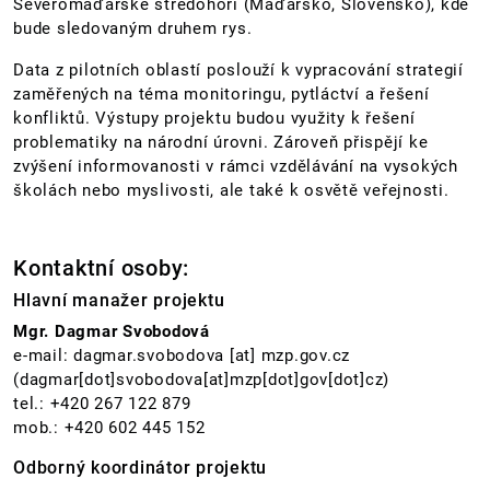
Severomaďarské středohoří (Maďarsko, Slovensko), kde
bude sledovaným druhem rys.
Data z pilotních oblastí poslouží k vypracování strategií
zaměřených na téma monitoringu, pytláctví a řešení
konfliktů. Výstupy projektu budou využity k řešení
problematiky na národní úrovni. Zároveň přispějí ke
zvýšení informovanosti v rámci vzdělávání na vysokých
školách nebo myslivosti, ale také k osvětě veřejnosti.
Kontaktní osoby:
Hlavní manažer projektu
Mgr. Dagmar Svobodová
e-mail:
dagmar.svobodova
[at]
mzp.gov.cz
(dagmar[dot]svobodova[at]mzp[dot]gov[dot]cz)
tel.: +420 267 122 879
mob.: +420 602 445 152
Odborný koordinátor projektu