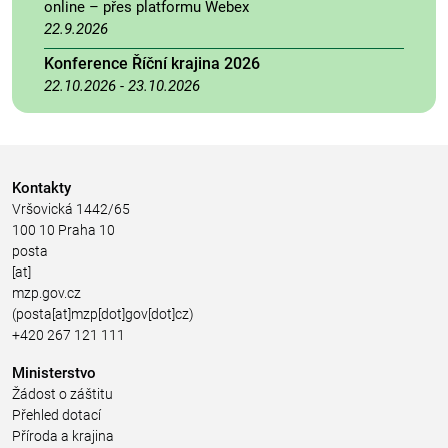
online – přes platformu Webex
22.9.2026
Konference Říční krajina 2026
22.10.2026
-
23.10.2026
Kontakty
Vršovická 1442/65
100 10 Praha 10
posta
[at]
mzp.gov.cz
(posta[at]mzp[dot]gov[dot]cz)
+420 267 121 111
Ministerstvo
Žádost o záštitu
Přehled dotací
Příroda a krajina