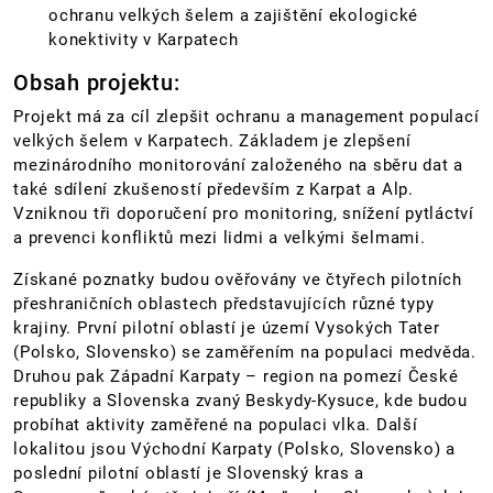
ochranu velkých šelem a zajištění ekologické
konektivity v Karpatech
Obsah projektu:
Projekt má za cíl zlepšit ochranu a management populací
velkých šelem v Karpatech. Základem je zlepšení
mezinárodního monitorování založeného na sběru dat a
také sdílení zkušeností především z Karpat a Alp.
Vzniknou tři doporučení pro monitoring, snížení pytláctví
a prevenci konfliktů mezi lidmi a velkými šelmami.
Získané poznatky budou ověřovány ve čtyřech pilotních
přeshraničních oblastech představujících různé typy
krajiny. První pilotní oblastí je území Vysokých Tater
(Polsko, Slovensko) se zaměřením na populaci medvěda.
Druhou pak Západní Karpaty – region na pomezí České
republiky a Slovenska zvaný Beskydy-Kysuce, kde budou
probíhat aktivity zaměřené na populaci vlka. Další
lokalitou jsou Východní Karpaty (Polsko, Slovensko) a
poslední pilotní oblastí je Slovenský kras a