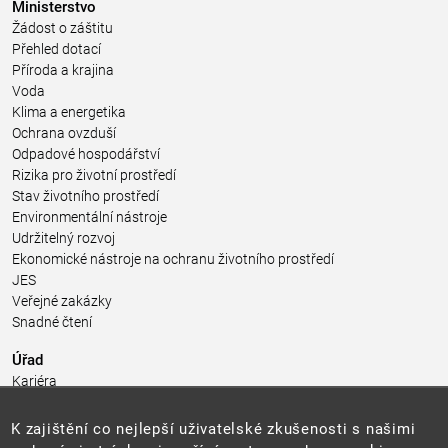
Ministerstvo
Žádost o záštitu
Přehled dotací
Příroda a krajina
Voda
Klima a energetika
Ochrana ovzduší
Odpadové hospodářství
Rizika pro životní prostředí
Stav životního prostředí
Environmentální nástroje
Udržitelný rozvoj
Ekonomické nástroje na ochranu životního prostředí
JES
Veřejné zakázky
Snadné čtení
Úřad
Kariéra
Úřední deska
Pro média a veřejnost
K zajištění co nejlepší uživatelské zkušenosti s našimi
Povinně zveřejňované informace