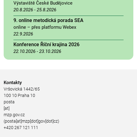
Výstaviště České Budějovice
20.8.2026
-
25.8.2026
9. online metodická porada SEA
online – přes platformu Webex
22.9.2026
Konference Říční krajina 2026
22.10.2026
-
23.10.2026
Kontakty
Vršovická 1442/65
100 10 Praha 10
posta
[at]
mzp.gov.cz
(posta[at]mzp[dot]gov[dot]cz)
+420 267 121 111