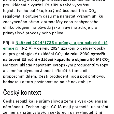
2
pro ukládání a využití. Přislíbila také vytvoření
legislativního balíčku, který má budoucí trh s CO
2
regulovat. Postupem času má narůstat význam uhlíku
zachyceného přímo z atmosféry nebo zachyceného
uhlíku biogenního původu jako hlavního zdroje pro
průmyslové procesy nebo paliva.
Přijetí
Nařízení 2024/1735 o průmyslu pro nulové čisté
emise
(NZIA) v červnu 2024 uzákonilo celoevropský
cíl pro geologické ukládání CO
:
do roku 2030 vytvořit
2
na úrovni EU roční vtláčecí kapacitu o objemu 50 Mt CO
.
2
Nařízení ukládá největším evropským producentům ropy
a zemního plynu povinnost přispět k tomu cíli
proporčním dílem. Čeští producenti jsou pod prahovou
hodnotou a tato povinnost se na ně nevztahuje
Český kontext
Česká republika je průmyslovou zemí s vysokou emisní
náročností. Technologie CCUS mají potenciál uplatnění
zejména v průmyslových sektorech s nevyhnutelnými