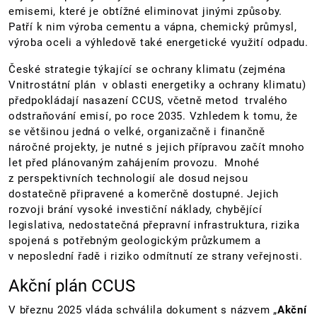
emisemi, které je obtížné eliminovat jinými způsoby.
Patří k nim výroba cementu a vápna, chemický průmysl,
výroba oceli a výhledově také energetické využití odpadu.
České strategie týkající se ochrany klimatu (zejména
Vnitrostátní plán v oblasti energetiky a ochrany klimatu)
předpokládají nasazení CCUS, včetně metod trvalého
odstraňování emisí, po roce 2035. Vzhledem k tomu, že
se většinou jedná o velké, organizačně i finančně
náročné projekty, je nutné s jejich přípravou začít mnoho
let před plánovaným zahájením provozu. Mnohé
z perspektivních technologií ale dosud nejsou
dostatečně připravené a komerčně dostupné. Jejich
rozvoji brání vysoké investiční náklady, chybějící
legislativa, nedostatečná přepravní infrastruktura, rizika
spojená s potřebným geologickým průzkumem a
v neposlední řadě i riziko odmítnutí ze strany veřejnosti.
Akční plán CCUS
V březnu 2025 vláda schválila dokument s názvem „
Akční