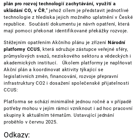
plán pro rozvoj technologií zachytávání, využití a
ukládání CO₂ v ČR
,“ jehož cílem je představit jednotlivé
technologie z hlediska jejich možného uplatnění v České
republice. Součástí dokumentu je návrh opatření, která
mají pomoci překonat identifikované překážky rozvoje.
Stěžejním opatřením Akčního plánu je zřízení
Národní
platformy CCUS
, která sdružuje zástupce veřejné sféry,
průmyslových svazů, neziskového sektoru a vědeckých i
akademických institucí. Úkolem platformy je naplňovat
Akční plán a koordinovat aktivity týkající se
legislativních změn, financování, rozvoje přepravní
infrastruktury CO2 i dosažení společenské přijatelnosti
CCUS:
Platforma se schází minimálně jednou ročně a v případě
potřeby mohou v jejím rámci vzniknout i ad hoc pracovní
skupiny k aktuálním tématům. Ustavující jednání
proběhlo v červnu 2025.
Odkazy: