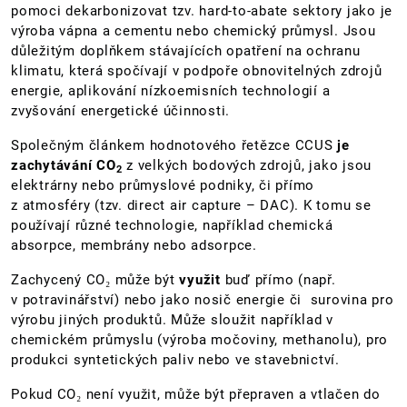
pomoci dekarbonizovat tzv. hard-to-abate sektory jako je
výroba vápna a cementu nebo chemický průmysl. Jsou
důležitým doplňkem stávajících opatření na ochranu
klimatu, která spočívají v podpoře obnovitelných zdrojů
energie, aplikování nízkoemisních technologií a
zvyšování energetické účinnosti.
Společným článkem hodnotového řetězce CCUS
je
zachytávání CO
z velkých bodových zdrojů, jako jsou
2
elektrárny nebo průmyslové podniky, či přímo
z atmosféry (tzv. direct air capture – DAC). K tomu se
používají různé technologie, například chemická
absorpce, membrány nebo adsorpce.
Zachycený CO₂ může být
využit
buď přímo (např.
v potravinářství) nebo jako nosič energie či surovina pro
výrobu jiných produktů. Může sloužit například v
chemickém průmyslu (výroba močoviny, methanolu), pro
produkci syntetických paliv nebo ve stavebnictví.
Pokud CO₂ není využit, může být přepraven a vtlačen do