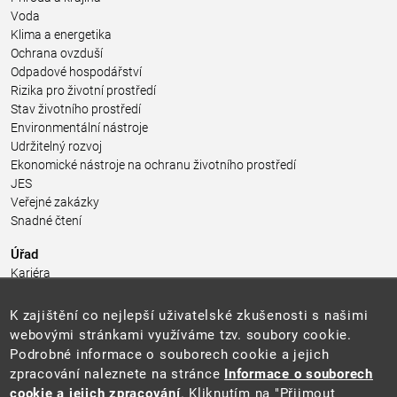
Voda
Klima a energetika
Ochrana ovzduší
Odpadové hospodářství
Rizika pro životní prostředí
Stav životního prostředí
Environmentální nástroje
Udržitelný rozvoj
Ekonomické nástroje na ochranu životního prostředí
JES
Veřejné zakázky
Snadné čtení
Úřad
Kariéra
Úřední deska
Pro média a veřejnost
K zajištění co nejlepší uživatelské zkušenosti s našimi
Povinně zveřejňované informace
webovými stránkami využíváme tzv. soubory cookie.
Kontakty
Podrobné informace o souborech cookie a jejich
Přistupnost budovy úřadu MŽP
(PDF, 204 kB)
zpracování naleznete na stránce
Informace o souborech
cookie a jejich zpracování
. Kliknutím na "Přijmout