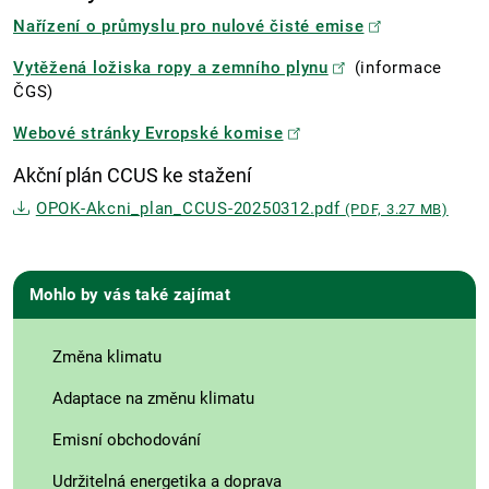
Nařízení o průmyslu pro nulové čisté emise
Vytěžená ložiska ropy a zemního plynu
(informace
ČGS)
Webové stránky Evropské komise
Akční plán CCUS ke stažení
OPOK-Akcni_plan_CCUS-20250312.pdf
(PDF, 3.27 MB)
Mohlo by vás také zajímat
Změna klimatu
Adaptace na změnu klimatu
Emisní obchodování
Udržitelná energetika a doprava