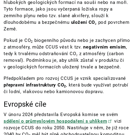
hlubokých geologických formací na souši nebo na moři.
Tyto formace, jako jsou vyčerpaná ložiska ropy a
zemního plynu nebo tzv. slané akvifery, slouží k
dlouhodobému a bezpečnému
uložení CO₂
pod povrchem
Země.
Pokud je CO
biogenního původu nebo je zachycen přímo
2
z atmosféry, může CCUS vést k tzv.
negativním emisím
,
tedy k trvalému odstraňování CO₂ z atmosféry (carbon
removal). Podmínkou je, aby uhlík zůstal v produktu či
v geologických formacích uložený trvale a bezpečně.
Předpokladem pro rozvoj CCUS je vznik specializované
přepravní infrastruktury CO
, která bude využívat potrubí
2
či lodní, vlakovou nebo kamionovou dopravu.
Evropské cíle
V únoru 2024 představila Evropská komise ve svém
sdělení o průmyslovém hospodaření s uhlíkem
vizi
rozvoje CCUS do roku 2050. Nastiňuje v něm, že již roce
2040 by CO
měl být plně obchodovatelnou komoditou