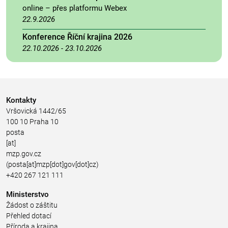
online – přes platformu Webex
22.9.2026
Konference Říční krajina 2026
22.10.2026
-
23.10.2026
Kontakty
Vršovická 1442/65
100 10 Praha 10
posta
[at]
mzp.gov.cz
(posta[at]mzp[dot]gov[dot]cz)
+420 267 121 111
Ministerstvo
Žádost o záštitu
Přehled dotací
Příroda a krajina