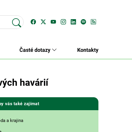
Časté dotazy
Kontakty
ých havárií
by vás také zajímat
oda a krajina
a