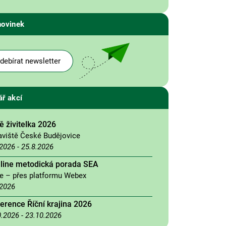
novinek
debírat newsletter
ář akcí
 živitelka 2026
aviště České Budějovice
.2026
-
25.8.2026
nline metodická porada SEA
ne – přes platformu Webex
.2026
erence Říční krajina 2026
0.2026
-
23.10.2026