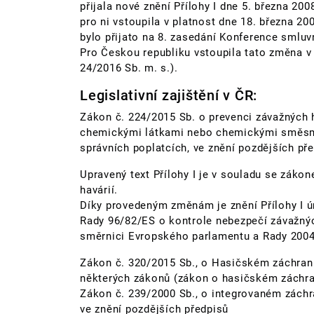
přijala nové znění Přílohy I dne 5. března 200
pro ni vstoupila v platnost dne 18. března 20
bylo přijato na 8. zasedání Konference smluvn
Pro Českou republiku vstoupila tato změna v 
24/2016 Sb. m. s.).
Legislativní zajištění v ČR:
Zákon č. 224/2015 Sb. o prevenci závažných
chemickými látkami nebo chemickými směsmi
správních poplatcích, ve znění pozdějších př
Upravený text Přílohy I je v souladu se záko
havárií.
Díky provedeným změnám je znění Přílohy I ú
Rady 96/82/ES o kontrole nebezpečí závažnýc
směrnici Evropského parlamentu a Rady 2004
Zákon č. 320/2015 Sb., o Hasičském záchra
některých zákonů (zákon o hasičském záchra
Zákon č. 239/2000 Sb., o integrovaném zách
ve znění pozdějších předpisů