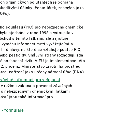
ch organických polutantech je ochrana
 škodlivými účinky těchto látek, známých jako
(POPs).
ho souhlasu (PIC) pro nebezpečné chemické
byla sjednána v roce 1998 a vstoupila v
chod s těmito látkami, ale zajišťuje
a výměnu informací mezi vyvážejícími a
 III úmluvy, na které se vztahuje postup PIC,
ebo pesticidy. Smluvní strany rozhodují, zda
ě hodnocení rizik. V EU je implementace této
2, přičemž Ministerstvo životního prostředí
aci nařízení jako určený národní úřad (DNA).
včetně informací pro veřejnost
 v režimu zákona o prevenci závažných
ní s nebezpečnými chemickými látkami
ástí jsou také informací pro
 - formuláře