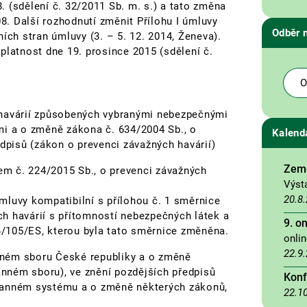
8. (sdělení č. 32/2011 Sb. m. s.) a tato změna
08. Další rozhodnutí změnit Přílohu I úmluvy
Odběr 
ích stran úmluvy (3. – 5. 12. 2014, Ženeva).
platnost dne 19. prosince 2015 (sdělení č.
O
 havárií způsobených vybranými nebezpečnými
 a o změně zákona č. 634/2004 Sb., o
Kalend
edpisů (zákon o prevenci závažných havárií)
Země
nem č. 224/2015 Sb., o prevenci závažných
Výst
20.8
mluvy kompatibilní s přílohou č. 1 směrnice
h havárií s přítomností nebezpečných látek a
9. o
/105/ES, kterou byla tato směrnice změněna.
onli
22.9
nném sboru České republiky a o změně
nném sboru), ve znění pozdějších předpisů
Konf
ranném systému a o změně některých zákonů,
22.1