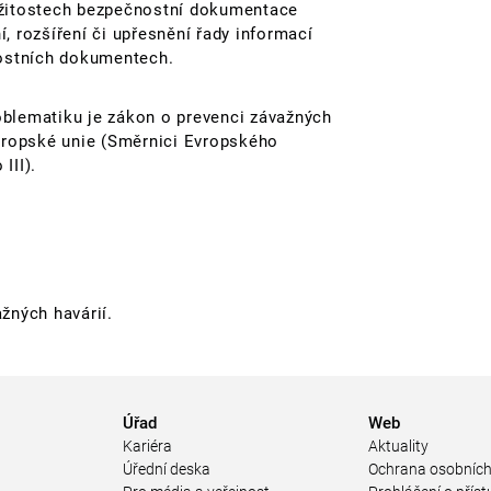
ežitostech bezpečnostní dokumentace
, rozšíření či upřesnění řady informací
ostních dokumentech.
oblematiku je zákon o prevenci závažných
Evropské unie (Směrnici Evropského
III).
žných havárií.
Úřad
Web
Kariéra
Aktuality
Úřední deska
Ochrana osobních