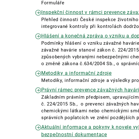
Formuláře
Inspekční činnost v rámci prevence záva
Přehled činnosti České inspekce životního
integrované kontroly při kontrolách dodržo
Hlášení a konečná zpráva o vzniku a do
Podmínky hlášení o vzniku závažné havári
závažné havárie stanoví zákon
č. 224/2015
způsobených vybranými nebezpečnými che
o změně zákona č.634/2004 Sb., o správníc
Metodiky a informační zdroje
Metodiky, informační zdroje a výsledky pr
Právní rámec prevence závažných havári
Základním právním předpisem, upravujícím 
č. 224/2015 Sb., o prevenci závažných ha
chemickými látkami nebo chemickými smě
správních poplatcích ve znění pozdějších p
Aktuální informace a pokyny k novele vy
bezpečnostní dokumentace