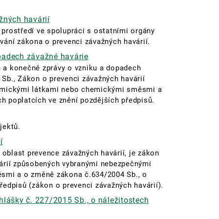
žných havárií
 prostředí ve spolupráci s ostatními orgány
vání zákona o prevenci závažných havárií.
padech závažné havárie
e a konečné zprávy o vzniku a dopadech
 Sb.
, Zákon o prevenci závažných havárií
mickými látkami nebo chemickými směsmi a
h poplatcích ve znění pozdějších předpisů.
ojektů.
í
oblast prevence závažných havárií, je zákon
várií způsobených vybranými nebezpečnými
smi a o změně zákona č.634/2004 Sb., o
ředpisů (zákon o prevenci závažných havárií).
hlášky č. 227/2015 Sb., o náležitostech