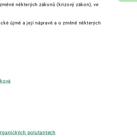
 změně některých zákonů (krizový zákon), ve
ické újmě a její nápravě a o změně některých
nková
rganických polutantech