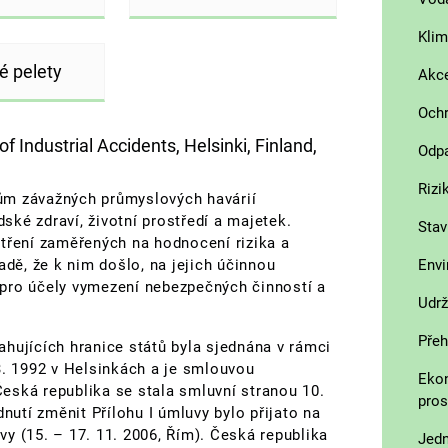
Klim
é pelety
Akce
Ochr
 Industrial Accidents, Helsinki, Finland,
Odpa
Rizi
ům závažných průmyslových havárií
dské zdraví, životní prostředí a majetek.
Stav
atření zaměřených na hodnocení rizika a
adě, že k nim došlo, na jejich účinnou
Envi
y pro účely vymezení nebezpečných činností a
Udrž
Přeh
hujících hranice států byla sjednána v rámci
. 1992 v Helsinkách a je smlouvou
Ekon
 Česká republika se stala smluvní stranou 10.
pros
dnutí změnit Přílohu I úmluvy bylo přijato na
y (15. – 17. 11. 2006, Řím). Česká republika
Jedn