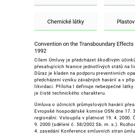
Chemické látky
Plastov
Convention on the Transboundary Effects of
1992
Cílem Úmluvy je předcházet škodlivým účink
přesahujících hranice jednotlivých států na li
Důraz je kladen na podporu preventivních op
předcházení vzniku závažných havárií a v příp
likvidaci. Příloha I definuje nebezpečné látk
je čistě technického charakteru.
Úmluva o účincích průmyslových havárií přesa
Evropské hospodářské komise OSN dne 17. 3
regionální. Vstoupila v platnost 19. 4. 2000.
9. 2000 (sdělení č. 58/2002 Sb. m. s.). Rozho
4. zasedání Konference smluvních stran úmluv