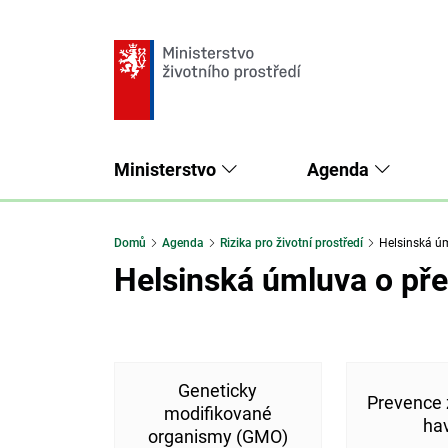
Ministerstvo
Agenda
Domů
Agenda
Rizika pro životní prostředí
Helsinská úm
Helsinská úmluva o pře
Geneticky
Prevence
modifikované
hav
organismy (GMO)