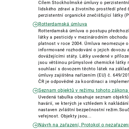
Cílem Stockholmské úmluvy o perzistentní
lidského zdraví a životního prostředí před
perzistentní organické znečišťující látky 
Rotterdamská úmluva
Rotterdamská úmluva o postupu předchozí
látky a pesticidy v mezinárodním obchodu 
platnost v roce 2004. Úmluva neomezuje ob
informované rozhodování o jejich dovozu 
dovážejícími státy. Látky uvedené v příloze
jsou většinou průmyslové chemické látky n
souhlasí s dovozem těchto látek na základ
úmluvy zajištěna nařízením (EU) č. 649/201
ČR je odpovědné za koordinaci a implement
Seznam objektů v režimu tohoto zákona 
Uvedená tabulka obsahuje seznam objektů
havárií, ve kterých je vzhledem k nakládá
nastaven zvláštní bezpečnostní režim.Souč
veřejnost. Objekty jsou...
Návrh na zařazení, Protokol o nezařazení