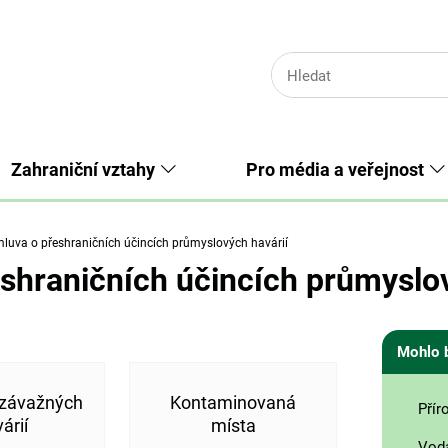
Zahraniční vztahy
Pro média a veřejnost
luva o přeshraničních účincích průmyslových havárií
shraničních účincích průmyslov
Mohlo 
 závažných
Kontaminovaná
Přír
árií
místa
Vod