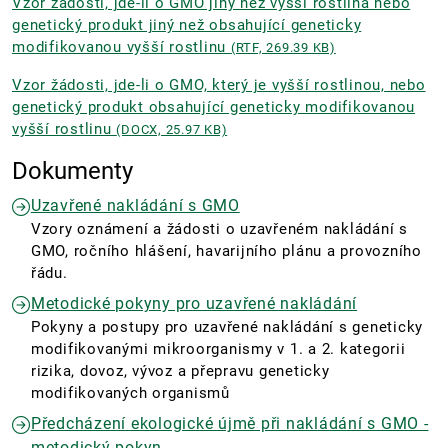
Vzor žádosti, jde-li o GMO jiný než vyšší rostlina nebo
genetický produkt jiný než obsahující geneticky
modifikovanou vyšší rostlinu
(RTF, 269.39 KB)
Vzor žádosti, jde-li o GMO, který je vyšší rostlinou, nebo
genetický produkt obsahující geneticky modifikovanou
vyšší rostlinu
(DOCX, 25.97 KB)
Dokumenty
Uzavřené nakládání s GMO
Vzory oznámení a žádosti o uzavřeném nakládání s
GMO, ročního hlášení, havarijního plánu a provozního
řádu.
Metodické pokyny pro uzavřené nakládání
Pokyny a postupy pro uzavřené nakládání s geneticky
modifikovanými mikroorganismy v 1. a 2. kategorii
rizika, dovoz, vývoz a přepravu geneticky
modifikovaných organismů
Předcházení ekologické újmě při nakládání s GMO -
metodický pokyn