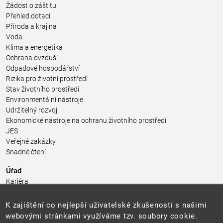
Žádost o záštitu
Přehled dotací
Příroda a krajina
Voda
Klima a energetika
Ochrana ovzduší
Odpadové hospodářství
Rizika pro životní prostředí
Stav životního prostředí
Environmentální nástroje
Udržitelný rozvoj
Ekonomické nástroje na ochranu životního prostředí
JES
Veřejné zakázky
Snadné čtení
Úřad
Kariéra
Úřední deska
Pro média a veřejnost
K zajištění co nejlepší uživatelské zkušenosti s našimi
Povinně zveřejňované informace
webovými stránkami využíváme tzv. soubory cookie.