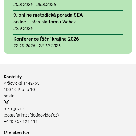
20.8.2026
-
25.8.2026
9. online metodická porada SEA
online – přes platformu Webex
22.9.2026
Konference Říční krajina 2026
22.10.2026
-
23.10.2026
Kontakty
Vršovická 1442/65
100 10 Praha 10
posta
[at]
mzp.gov.cz
(posta[at]mzp[dot]gov[dot]cz)
+420 267 121 111
Ministerstvo