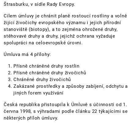
Štrasburku, v sídle Rady Evropy.
Cílem úmluvy je chránit planě rostoucí rostliny a volně
žijící živočichy evropského významu i jejich přírodní
stanoviště (biotopy), a to zejména ohrožené druhy,
stěhovavé druhy a druhy, jejichž ochrana vyžaduje
spolupráci na celoevropské úrovni.
Úmluva má 4 přílohy:
Přísně chráněné druhy rostlin
Přísně chráněné druhy živočichů
Chráněné druhy živočichů
Zakázané prostředky a způsoby zabíjení, odchytu a
jiných forem využívání
Česká republika přistoupila k Úmluvě s účinností od 1.
června 1998, s výhradami podle článku 22 týkajícími se
některých příloh úmluvy.