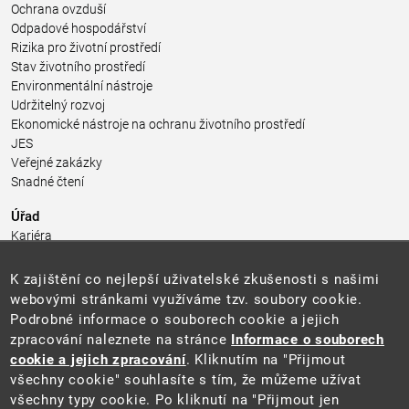
Ochrana ovzduší
Odpadové hospodářství
Rizika pro životní prostředí
Stav životního prostředí
Environmentální nástroje
Udržitelný rozvoj
Ekonomické nástroje na ochranu životního prostředí
JES
Veřejné zakázky
Snadné čtení
Úřad
Kariéra
Úřední deska
Pro média a veřejnost
K zajištění co nejlepší uživatelské zkušenosti s našimi
Povinně zveřejňované informace
webovými stránkami využíváme tzv. soubory cookie.
Kontakty
Podrobné informace o souborech cookie a jejich
Přistupnost budovy úřadu MŽP
(PDF, 204 kB)
zpracování naleznete na stránce
Informace o souborech
cookie a jejich zpracování
. Kliknutím na "Přijmout
Web
všechny cookie" souhlasíte s tím, že můžeme užívat
Aktuality
všechny typy cookie. Po kliknutí na "Přijmout jen
Ochrana osobních údajů