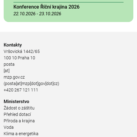
Konference Říční krajina 2026
22.10.2026
-
23.10.2026
Kontakty
Vršovická 1442/65
100 10 Praha 10
posta
[at]
mzp.gov.cz
(posta[at]mzp[dot]gov[dot]cz)
+420 267 121 111
Ministerstvo
Žádost o záštitu
Přehled dotací
Příroda a krajina
Voda
Klima a energetika