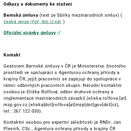
Odkazy a dokumenty ke stažení
Bernská úmluva
(text ze Sbírky mezinárodních smluv) (
česká verze
)
(PDF, 500.12 KB)
Oficiální stránky úmluvy
Kontakt
Gestorem Bernské úmluvy v ČR je Ministerstvo životního
prostředí ve spolupráci s Agenturou ochrany přírody a
krajiny ČR, jejíž pracovníci se zapojují do spolupráce v
rámci odborných pracovních skupin. Národní kontaktní
osobou je Eliška Rolfová, odbor druhové ochrany a
implementace mezinárodních závazků (
eliska.rolfova
[at]
mzp.gov.cz
(eliska[dot]rolfova[at]mzp[dot]gov[dot]cz)
,
tel.: 267 122 030).
Kontaktní osobou pro expertní záležitosti je RNDr. Jan
Plesník, CSc., Agentura ochrany přírody a krajiny ČR