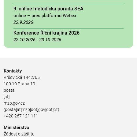
9. online metodická porada SEA
online – přes platformu Webex
22.9.2026
Konference Říční krajina 2026
22.10.2026
-
23.10.2026
Kontakty
Vršovická 1442/65
100 10 Praha 10
posta
[at]
mzp.gov.cz
(posta[at]mzp[dot]gov[dot]cz)
+420 267 121 111
Ministerstvo
Žádost o záštitu