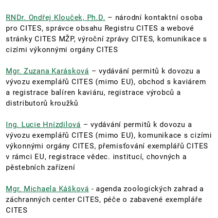
RNDr. Ondřej Klouček, Ph.D.
– národní kontaktní osoba
pro CITES, správce obsahu Registru CITES a webové
stránky CITES MŽP, výroční zprávy CITES, komunikace s
cizími výkonnými orgány CITES
Mgr. Zuzana Karásková
– vydávání permitů k dovozu a
vývozu exemplářů CITES (mimo EU), obchod s kaviárem
a registrace balíren kaviáru, registrace výrobců a
distributorů kroužků
Ing. Lucie Hnízdilová
– vydávání permitů k dovozu a
vývozu exemplářů CITES (mimo EU), komunikace s cizími
výkonnými orgány CITES, přemisťování exemplářů CITES
v rámci EU, registrace vědec. institucí, chovných a
pěstebních zařízení
Mgr. Michaela Kášková
- agenda zoologických zahrad a
záchranných center CITES, péče o zabavené exempláře
CITES