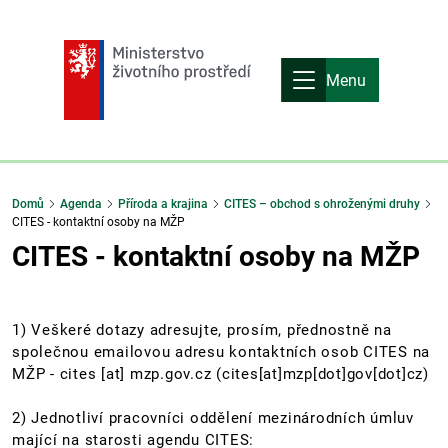
Menu
Domů
Agenda
Příroda a krajina
CITES – obchod s ohroženými druhy
CITES - kontaktní osoby na MŽP
CITES - kontaktní osoby na MŽP
1) Veškeré dotazy adresujte, prosím, přednostně na
společnou emailovou adresu kontaktních osob CITES na
MŽP -
cites
[at]
mzp.gov.cz
(cites[at]mzp[dot]gov[dot]cz)
2) Jednotliví pracovníci oddělení mezinárodních úmluv
mající na starosti agendu CITES: