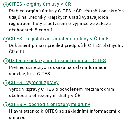
CITES - orgány úmluvy v ČR
Přehled orgánů úmluvy CITES v ČR včetně kontaktních
údajů na úředníky krajských úřadů vydávajících
registrační listy a potvrzení o výjimce ze zákazu
obchodních činností
CITES - legislativní zajištění úmluvy v ČR a EU
Dokument přináší přehled předpisů k CITES platných v
ČR a EU.
Užitečné odkazy na další informace - CITES
Přehled užitečných odkazů na další informace
související s CITES.
CITES - výroční zprávy
Výroční zprávy CITES o povoleném mezinárodním
obchodu s ohroženými druhy v ČR
CITES – obchod s ohroženými druhy
Hlavní stránka k CITES se základními informacemi o
úmluvě.