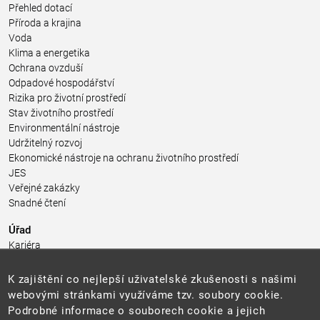
Přehled dotací
Příroda a krajina
Voda
Klima a energetika
Ochrana ovzduší
Odpadové hospodářství
Rizika pro životní prostředí
Stav životního prostředí
Environmentální nástroje
Udržitelný rozvoj
Ekonomické nástroje na ochranu životního prostředí
JES
Veřejné zakázky
Snadné čtení
Úřad
Kariéra
Úřední deska
Pro média a veřejnost
K zajištění co nejlepší uživatelské zkušenosti s našimi
Povinně zveřejňované informace
webovými stránkami využíváme tzv. soubory cookie.
Kontakty
Podrobné informace o souborech cookie a jejich