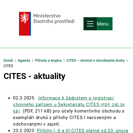
Menu
Domů
Agenda
Příroda a krajina
CITES – obchod s ohroženými druhy
CITES
CITES - aktuality
02.3.2025:
Informace k žádostem o registraci
chovného zařízení u Sekretariátu CITES
(PDF, 240.36
(PDF, 211 kB) pro účely komerčního obchodu s
KB)
exempláři druhů z přílohy CITES I narozenými a
odchovanými v zajetí.
23.2.2023:
Přílohy I, II a III CITES platné od 23. února