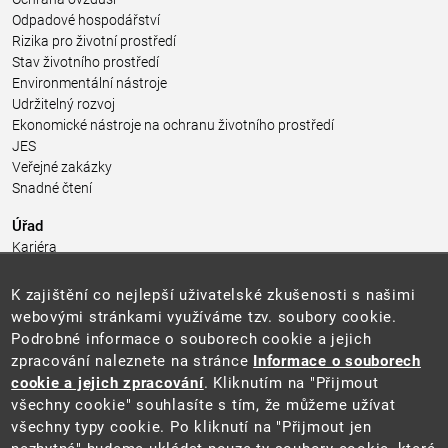
Odpadové hospodářství
Rizika pro životní prostředí
Stav životního prostředí
Environmentální nástroje
Udržitelný rozvoj
Ekonomické nástroje na ochranu životního prostředí
JES
Veřejné zakázky
Snadné čtení
Úřad
Kariéra
Úřední deska
Pro média a veřejnost
K zajištění co nejlepší uživatelské zkušenosti s našimi
Povinně zveřejňované informace
webovými stránkami využíváme tzv. soubory cookie.
Kontakty
Podrobné informace o souborech cookie a jejich
Přistupnost budovy úřadu MŽP
(PDF, 204 kB)
zpracování naleznete na stránce
Informace o souborech
cookie a jejich zpracování
. Kliknutím na "Přijmout
Web
všechny cookie" souhlasíte s tím, že můžeme užívat
Aktuality
všechny typy cookie. Po kliknutí na "Přijmout jen
Ochrana osobních údajů