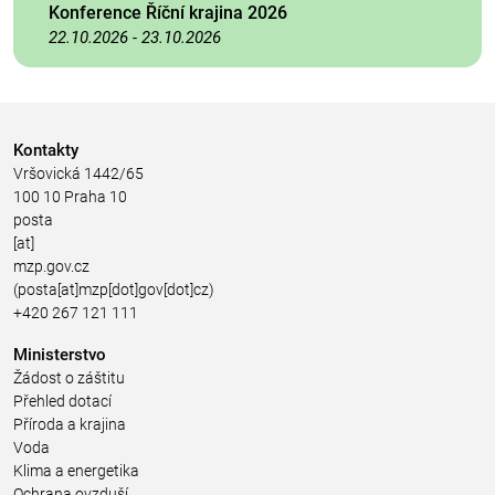
Konference Říční krajina 2026
22.10.2026
-
23.10.2026
Kontakty
Vršovická 1442/65
100 10 Praha 10
posta
[at]
mzp.gov.cz
(posta[at]mzp[dot]gov[dot]cz)
+420 267 121 111
Ministerstvo
Žádost o záštitu
Přehled dotací
Příroda a krajina
Voda
Klima a energetika
Ochrana ovzduší