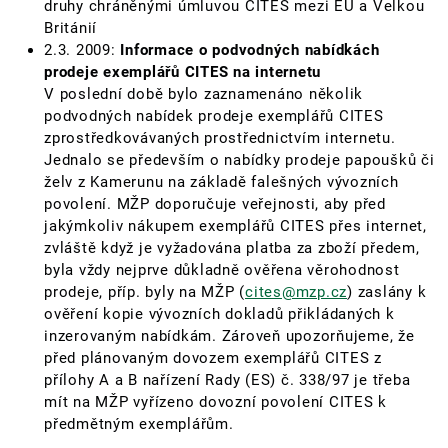
druhy chráněnými úmluvou CITES mezi EU a Velkou
Británií
2.3. 2009:
Informace o podvodných nabídkách
prodeje exemplářů CITES na internetu
V poslední době bylo zaznamenáno několik
podvodných nabídek prodeje exemplářů CITES
zprostředkovávaných prostřednictvím internetu.
Jednalo se především o nabídky prodeje papoušků či
želv z Kamerunu na základě falešných vývozních
povolení. MŽP doporučuje veřejnosti, aby před
jakýmkoliv nákupem exemplářů CITES přes internet,
zvláště když je vyžadována platba za zboží předem,
byla vždy nejprve důkladně ověřena věrohodnost
prodeje, příp. byly na MŽP (
cites@mzp.cz
) zaslány k
ověření kopie vývozních dokladů přikládaných k
inzerovaným nabídkám. Zároveň upozorňujeme, že
před plánovaným dovozem exemplářů CITES z
přílohy A a B nařízení Rady (ES) č. 338/97 je třeba
mít na MŽP vyřízeno dovozní povolení CITES k
předmětným exemplářům.