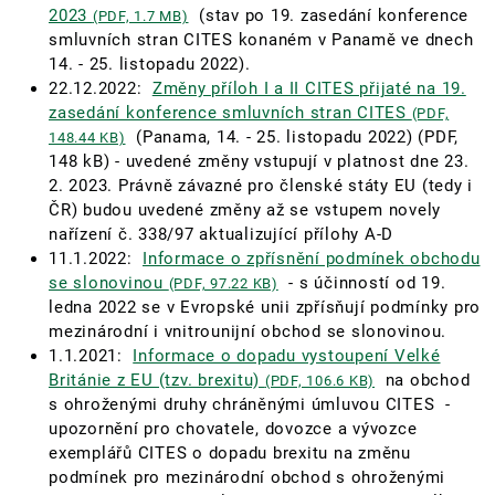
2023
(stav po 19. zasedání konference
(PDF, 1.7 MB)
smluvních stran CITES konaném v Panamě ve dnech
14. - 25. listopadu 2022).
22.12.2022:
Změny příloh I a II CITES přijaté na 19.
zasedání konference smluvních stran CITES
(PDF,
(Panama, 14. - 25. listopadu 2022) (PDF,
148.44 KB)
148 kB) - uvedené změny vstupují v platnost dne 23.
2. 2023. Právně závazné pro členské státy EU (tedy i
ČR) budou uvedené změny až se vstupem novely
nařízení č. 338/97 aktualizující přílohy A-D
11.1.2022:
Informace o zpřísnění podmínek obchodu
se slonovinou
- s účinností od 19.
(PDF, 97.22 KB)
ledna 2022 se v Evropské unii zpřísňují podmínky pro
mezinárodní i vnitrounijní obchod se slonovinou.
1.1.2021:
Informace o dopadu vystoupení Velké
Británie z EU (tzv. brexitu)
na obchod
(PDF, 106.6 KB)
s ohroženými druhy chráněnými úmluvou CITES -
upozornění pro chovatele, dovozce a vývozce
exemplářů CITES o dopadu brexitu na změnu
podmínek pro mezinárodní obchod s ohroženými