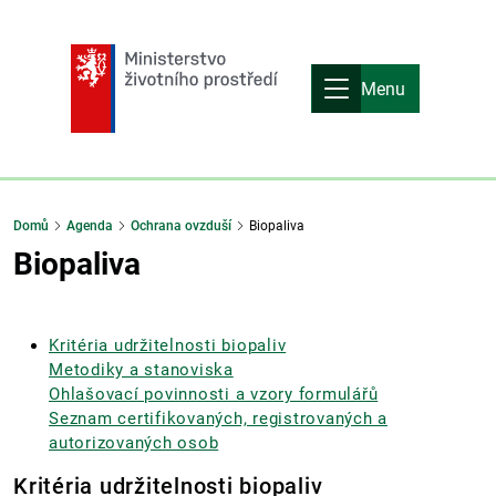
Menu
Domů
Agenda
Ochrana ovzduší
Biopaliva
Biopaliva
Kritéria udržitelnosti biopaliv
Metodiky a stanoviska
Ohlašovací povinnosti a vzory formulářů
Seznam certifikovaných, registrovaných a
autorizovaných osob
Kritéria udržitelnosti biopaliv