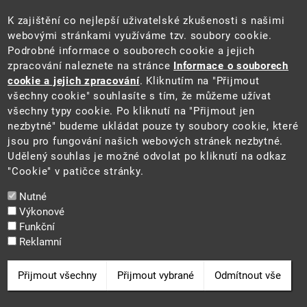
Úřední deska
Pro média a veřejnost
K zajištění co nejlepší uživatelské zkušenosti s našimi
Povinně zveřejňované informace
webovými stránkami využíváme tzv. soubory cookie.
Kontakty
Podrobné informace o souborech cookie a jejich
Přistupnost budovy úřadu MŽP
(PDF, 204 kB)
zpracování naleznete na stránce
Informace o souborech
cookie a jejich zpracování
. Kliknutím na "Přijmout
Web
všechny cookie" souhlasíte s tím, že můžeme užívat
Aktuality
všechny typy cookie. Po kliknutí na "Přijmout jen
Ochrana osobních údajů
nezbytné" budeme ukládat pouze ty soubory cookie, které
Prohlášení o přístupnosti
jsou pro fungování našich webových stránek nezbytné.
Zásady používání cookies
Udělený souhlas je možné odvolat po kliknutí na odkaz
Mapa webu
"Cookie" v patičce stránky.
Sociální sítě
Nutné
Výkonové
Funkční
Reklamní
2025 ©
Ministerstvo životního prostředí
Odvolat souhlas
Přijmout všechny
Přijmout vybrané
Odmítnout vše
Cookie