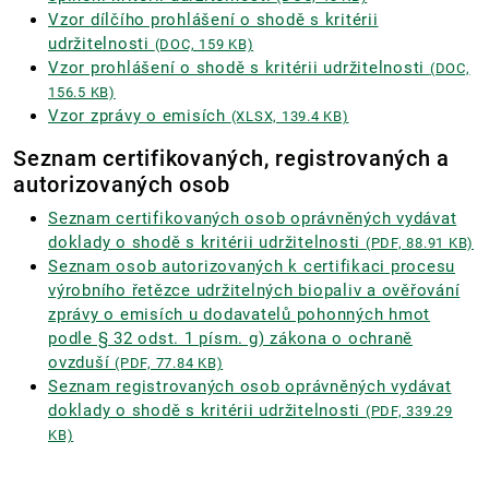
Vzor dílčího prohlášení o shodě s kritérii
udržitelnosti
(DOC, 159 KB)
Vzor prohlášení o shodě s kritérii udržitelnosti
(DOC,
156.5 KB)
Vzor zprávy o emisích
(XLSX, 139.4 KB)
Seznam certifikovaných, registrovaných a
autorizovaných osob
Seznam certifikovaných osob oprávněných vydávat
doklady o shodě s kritérii udržitelnosti
(PDF, 88.91 KB)
Seznam osob autorizovaných k certifikaci procesu
výrobního řetězce udržitelných biopaliv a ověřování
zprávy o emisích u dodavatelů pohonných hmot
podle § 32 odst. 1 písm. g) zákona o ochraně
ovzduší
(PDF, 77.84 KB)
Seznam registrovaných osob oprávněných vydávat
doklady o shodě s kritérii udržitelnosti
(PDF, 339.29
KB)