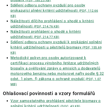
biopaliv
(PDF, 186.25 KB)
Sdělení odboru ochrany ovzduší pro osoby
prokazující plnění kritérií udržitelnosti
(PDF, 112.66
KB)
Náležitosti dílčího prohlášení o shodě s kritérii
udržitelnosti
(PDF, 214.76 KB)
Náležitosti prohlášení o shodě s kritérii
udržitelnosti
(PDF, 214.77 KB)
Sdělení odboru ochrany ovzduší k prokázání splnění
kritérií udržitelnosti u pěstitelů biomasy
(PDF, 155.69
KB)
Metodický pokyn pro osoby autorizované k
certifikaci procesu výrobního řetězce udržitelných
biopaliv a ověřování zprávy o emisích u dodavatelů
motorového benzinu nebo motorové nafty podle § 32
odst. 1 písm. f) zákona o ochraně ovzduší
(PDF, 1.07
MB)
Ohlašovací povinnosti a vzory formulářů
Vzor samostatného prohlášení pěstitele biomasy o
splnění kritérií udržitelnosti
(DOC, 43 KB)