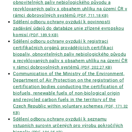
obnovitelných paliv nebiologického původu a
recyklovaných paliv s obsahem uhlíku na území ČR v
rámci dobrovolných systémů
(PDF, 711.18 KB)
Sdělení odboru ochrany ovzduší k povinnosti
zadávání údajů do databáze unie zřízené evropskou
komisí
(PDF, 189.9 KB)
Sdělení odboru ochrany ovzduší k registraci
certifikačních orgánů provádějících certifikaci
biopaliv, obnovitelných paliv nebiologického původu
a recyklovaných paliv s obsahem uhlíku na území ČR
v rámci dobrovolných systémů
(PDF, 202.27 KB)
Communication of the Ministry of the Environment,
Department of Air Protection on the registration of
certification bodies conducting the certification of
biofuels, renewable fuels of non-biological origin
and recycled carbon fuels in the territory of the
Czech Republic within voluntary schemes
(PDF, 171.32
KB)
Sdělení odboru ochrany ovzduší k seznamu
vstupních surovin určených pro výrobu pokročilých