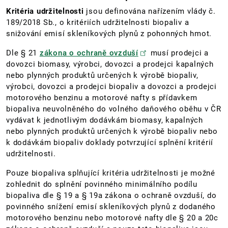
Kritéria udržitelnosti
jsou definována nařízením vlády č.
189/2018 Sb., o kritériích udržitelnosti biopaliv a
snižování emisí skleníkových plynů z pohonných hmot.
Dle § 21
zákona o ochraně ovzduší
musí prodejci a
dovozci biomasy, výrobci, dovozci a prodejci kapalných
nebo plynných produktů určených k výrobě biopaliv,
výrobci, dovozci a prodejci biopaliv a dovozci a prodejci
motorového benzinu a motorové nafty s přídavkem
biopaliva neuvolněného do volného daňového oběhu v ČR
vydávat k jednotlivým dodávkám biomasy, kapalných
nebo plynných produktů určených k výrobě biopaliv nebo
k dodávkám biopaliv doklady potvrzující splnění kritérií
udržitelnosti.
Pouze biopaliva splňující kritéria udržitelnosti je možné
zohlednit do splnění povinného minimálního podílu
biopaliva dle § 19 a § 19a zákona o ochraně ovzduší, do
povinného snížení emisí skleníkových plynů z dodaného
motorového benzinu nebo motorové nafty dle § 20 a 20c