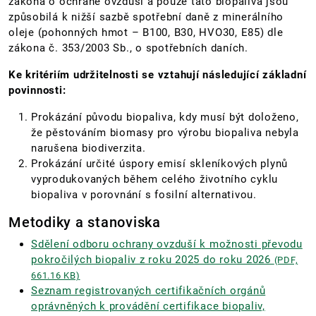
zákona o ochraně ovzduší a pouze tato biopaliva jsou
způsobilá k nižší sazbě spotřební daně z minerálního
oleje (pohonných hmot – B100, B30, HVO30, E85) dle
zákona č. 353/2003 Sb., o spotřebních daních.
Ke kritériím udržitelnosti se vztahují následující základní
povinnosti:
Prokázání původu biopaliva, kdy musí být doloženo,
že pěstováním biomasy pro výrobu biopaliva nebyla
narušena biodiverzita.
Prokázání určité úspory emisí skleníkových plynů
vyprodukovaných během celého životního cyklu
biopaliva v porovnání s fosilní alternativou.
Metodiky a stanoviska
Sdělení odboru ochrany ovzduší k možnosti převodu
pokročilých biopaliv z roku 2025 do roku 2026
(PDF,
661.16 KB)
Seznam registrovaných certifikačních orgánů
oprávněných k provádění certifikace biopaliv,