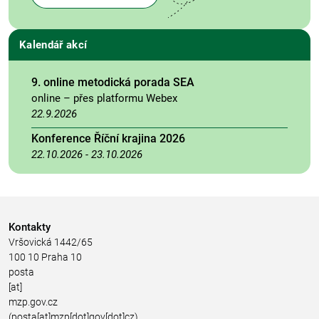
Kalendář akcí
9. online metodická porada SEA
online – přes platformu Webex
22.9.2026
Konference Říční krajina 2026
22.10.2026
-
23.10.2026
Kontakty
Vršovická 1442/65
100 10 Praha 10
posta
[at]
mzp.gov.cz
(posta[at]mzp[dot]gov[dot]cz)