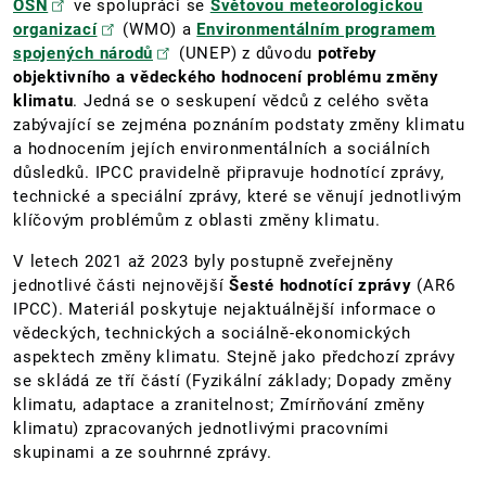
OSN
ve spolupráci se
Světovou meteorologickou
organizací
(WMO) a
Environmentálním programem
spojených národů
(UNEP) z důvodu
potřeby
objektivního a vědeckého hodnocení problému změny
klimatu
. Jedná se o seskupení vědců z celého světa
zabývající se zejména poznáním podstaty změny klimatu
a hodnocením jejích environmentálních a sociálních
důsledků. IPCC pravidelně připravuje hodnotící zprávy,
technické a speciální zprávy, které se věnují jednotlivým
klíčovým problémům z oblasti změny klimatu.
V letech 2021 až 2023 byly postupně zveřejněny
jednotlivé části nejnovější
Šesté hodnotící zprávy
(AR6
IPCC). Materiál poskytuje nejaktuálnější informace o
vědeckých, technických a sociálně-ekonomických
aspektech změny klimatu. Stejně jako předchozí zprávy
se skládá ze tří částí (Fyzikální základy; Dopady změny
klimatu, adaptace a zranitelnost; Zmírňování změny
klimatu) zpracovaných jednotlivými pracovními
skupinami a ze souhrnné zprávy.