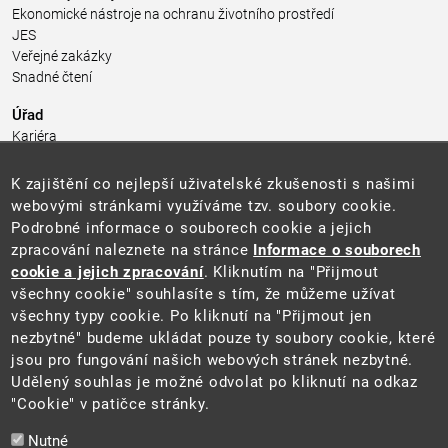
Ekonomické nástroje na ochranu životního prostředí
JES
Veřejné zakázky
Snadné čtení
Úřad
Kariéra
Úřední deska
Pro média a veřejnost
K zajištění co nejlepší uživatelské zkušenosti s našimi
Povinně zveřejňované informace
webovými stránkami využíváme tzv. soubory cookie.
Kontakty
Podrobné informace o souborech cookie a jejich
Přistupnost budovy úřadu MŽP
(PDF, 204 kB)
zpracování naleznete na stránce
Informace o souborech
cookie a jejich zpracování
. Kliknutím na "Přijmout
Web
všechny cookie" souhlasíte s tím, že můžeme užívat
Aktuality
všechny typy cookie. Po kliknutí na "Přijmout jen
Ochrana osobních údajů
nezbytné" budeme ukládat pouze ty soubory cookie, které
Prohlášení o přístupnosti
jsou pro fungování našich webových stránek nezbytné.
Zásady používání cookies
Udělený souhlas je možné odvolat po kliknutí na odkaz
Mapa webu
"Cookie" v patičce stránky.
Sociální sítě
Nutné