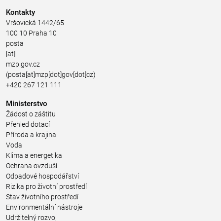
Kontakty
Vršovická 1442/65
100 10 Praha 10
posta
[at]
mzp.gov.cz
(posta[at]mzp[dot]gov[dot]cz)
+420 267 121 111
Ministerstvo
Žádost o záštitu
Přehled dotací
Příroda a krajina
Voda
Klima a energetika
Ochrana ovzduší
Odpadové hospodářství
Rizika pro životní prostředí
Stav životního prostředí
Environmentální nástroje
Udržitelný rozvoj