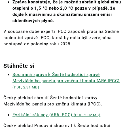
Zpráva konstatuje, že je možné zabránit globálnímu
oteplení o 1,5 °C nebo 2,0 °C pouze v případě, že
dojde k masivnímu a okamžitému snížení emisí
skleníkových plynů.
V současné době experti IPCC započali práci na Sedmé
hodnotící zprávě IPCC, která by měla být zveřejněna
postupně od poloviny roku 2028.
Stáhněte si
Souhrnná zpráva k Šesté hodnotící zprávě
Mezivládního panelu pro změnu klimatu (AR6 IPCC)
(PDF, 2.31 MB)
Český překlad shrnutí Šesté hodnotící zprávy
Mezivládního panelu pro změnu klimatu (IPCC).
Fyzikální základy (AR6 IPCC)
(PDF, 2.02 MB)
Český překlad Pracovní skupiny I k Šesté hodnotící