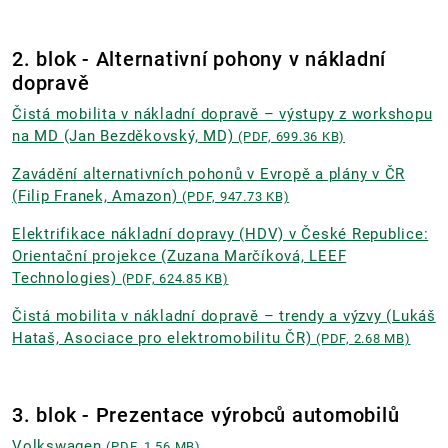
2. blok - Alternativní pohony v nákladní
dopravě
Čistá mobilita v nákladní dopravě – výstupy z workshopu
na MD (Jan Bezděkovský, MD)
(PDF, 699.36 KB)
Zavádění alternativních pohonů v Evropě a plány v ČR
(Filip Franek, Amazon)
(PDF, 947.73 KB)
Elektrifikace nákladní dopravy (HDV) v České Republice:
Orientační projekce (Zuzana Marčíková, LEEF
Technologies)
(PDF, 624.85 KB)
Čistá mobilita v nákladní dopravě – trendy a výzvy (Lukáš
Hataš, Asociace pro elektromobilitu ČR)
(PDF, 2.68 MB)
3. blok - Prezentace výrobců automobilů
Volkswagen
(PDF, 1.56 MB)