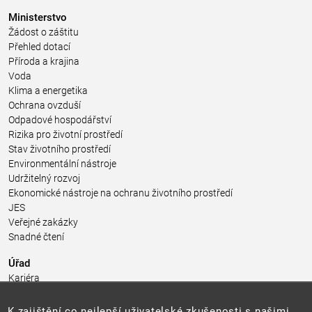
Ministerstvo
Žádost o záštitu
Přehled dotací
Příroda a krajina
Voda
Klima a energetika
Ochrana ovzduší
Odpadové hospodářství
Rizika pro životní prostředí
Stav životního prostředí
Environmentální nástroje
Udržitelný rozvoj
Ekonomické nástroje na ochranu životního prostředí
JES
Veřejné zakázky
Snadné čtení
Úřad
Kariéra
Úřední deska
Pro média a veřejnost
K zajištění co nejlepší uživatelské zkušenosti s našimi