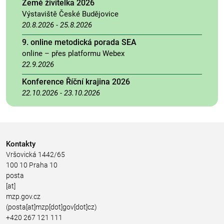
Země živitelka 2026
Výstaviště České Budějovice
20.8.2026
-
25.8.2026
9. online metodická porada SEA
online – přes platformu Webex
22.9.2026
Konference Říční krajina 2026
22.10.2026
-
23.10.2026
Kontakty
Vršovická 1442/65
100 10 Praha 10
posta
[at]
mzp.gov.cz
(posta[at]mzp[dot]gov[dot]cz)
+420 267 121 111