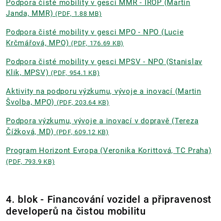
Podpora čisté mobility v gesci MMR - IROP (Martin
Janda, MMR)
(PDF, 1.88 MB)
Podpora čisté mobility v gesci MPO - NPO (Lucie
Krčmářová, MPO)
(PDF, 176.69 KB)
Podpora čisté mobility v gesci MPSV - NPO (Stanislav
Klik, MPSV)
(PDF, 954.1 KB)
Aktivity na podporu výzkumu, vývoje a inovací (Martin
Švolba, MPO)
(PDF, 203.64 KB)
Podpora výzkumu, vývoje a inovací v dopravě (Tereza
Čížková, MD)
(PDF, 609.12 KB)
Program Horizont Evropa (Veronika Korittová, TC Praha)
(PDF, 793.9 KB)
4. blok - Financování vozidel a připravenost
developerů na čistou mobilitu