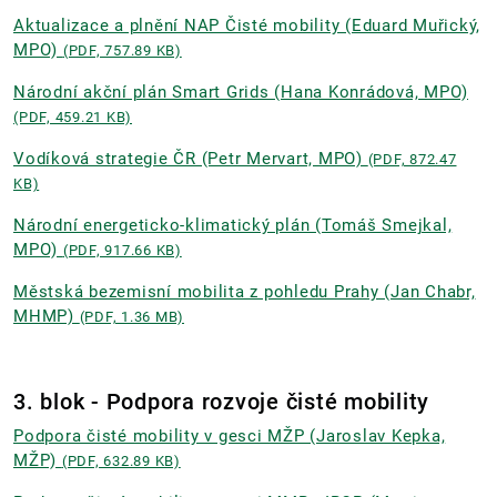
Aktualizace a plnění NAP Čisté mobility (Eduard Muřický,
MPO)
(PDF, 757.89 KB)
Národní akční plán Smart Grids (Hana Konrádová, MPO)
(PDF, 459.21 KB)
Vodíková strategie ČR (Petr Mervart, MPO)
(PDF, 872.47
KB)
Národní energeticko-klimatický plán (Tomáš Smejkal,
MPO)
(PDF, 917.66 KB)
Městská bezemisní mobilita z pohledu Prahy (Jan Chabr,
MHMP)
(PDF, 1.36 MB)
3. blok - Podpora rozvoje čisté mobility
Podpora čisté mobility v gesci MŽP (Jaroslav Kepka,
MŽP)
(PDF, 632.89 KB)