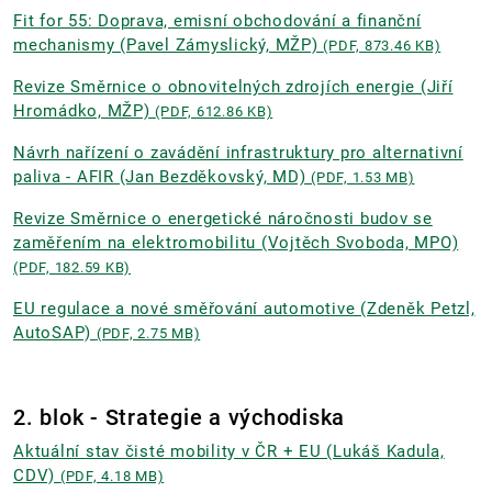
Fit for 55: Doprava, emisní obchodování a finanční
mechanismy (Pavel Zámyslický, MŽP)
(PDF, 873.46 KB)
Revize Směrnice o obnovitelných zdrojích energie (Jiří
Hromádko, MŽP)
(PDF, 612.86 KB)
Návrh nařízení o zavádění infrastruktury pro alternativní
paliva - AFIR (Jan Bezděkovský, MD)
(PDF, 1.53 MB)
Revize Směrnice o energetické náročnosti budov se
zaměřením na elektromobilitu (Vojtěch Svoboda, MPO)
(PDF, 182.59 KB)
EU regulace a nové směřování automotive (Zdeněk Petzl,
AutoSAP)
(PDF, 2.75 MB)
2. blok - Strategie a východiska
Aktuální stav čisté mobility v ČR + EU (Lukáš Kadula,
CDV)
(PDF, 4.18 MB)