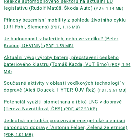
Reakce automobilového sektoru na aktuální EU
legislativu (Rudolf Matúš, Škoda Auto)
(PDF, 1.14 MB)
Přínosy bezemisní mobility z pohledu životního cyklu
(Jiří Pohl, Siemens)
(PDF, 1.16 MB)
Je budoucnost v bateriích, nebo ve vodíku? (Peter
Kračun, DEVINN)
(PDF, 1.59 MB)
Aktuální vývoj výroby baterií, představení českého
bateriového klastru (Tomáš Kazda, VUT Brno)
(PDF, 1.94
MB)
Současné aktivity v oblasti vodíkových technologií v
dopravě (Aleš Doucek, HYTEP, ÚJV Řež)
(PDF, 3.61 MB)
Potenciál využití biomethanu a (bio) LNG v dopravě
(Tereza Navrátilová, ČPS)
(PDF, 427.23 KB)
Jednotná metodika posuzování energetické a emisní
náročnosti dopravy (Antonín Felber, Zelená železnice)
(PDF, 1.01 MB)