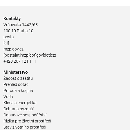
Kontakty
Vršovická 1442/65
100 10 Praha 10
posta
[at]
mzp.gov.cz
(posta[at]mzp[dot]gov[dot]cz)
+420 267 121 111
Ministerstvo
Žádost o záštitu
Přehled dotací
Příroda a krajina
Voda
Klima a energetika
Ochrana ovzduší
Odpadové hospodářství
Rizika pro životní prostředí
Stav životního prostředí