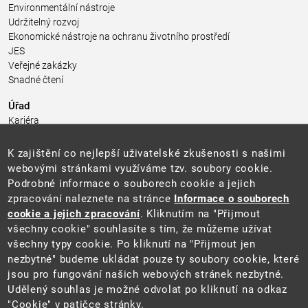
Environmentální nástroje
Udržitelný rozvoj
Ekonomické nástroje na ochranu životního prostředí
JES
Veřejné zakázky
Snadné čtení
Úřad
Kariéra
Úřední deska
Pro média a veřejnost
K zajištění co nejlepší uživatelské zkušenosti s našimi
Povinně zveřejňované informace
webovými stránkami využíváme tzv. soubory cookie.
Kontakty
Podrobné informace o souborech cookie a jejich
Přistupnost budovy úřadu MŽP
(PDF, 204 kB)
zpracování naleznete na stránce
Informace o souborech
cookie a jejich zpracování
. Kliknutím na "Přijmout
Web
všechny cookie" souhlasíte s tím, že můžeme užívat
Aktuality
všechny typy cookie. Po kliknutí na "Přijmout jen
Ochrana osobních údajů
nezbytné" budeme ukládat pouze ty soubory cookie, které
Prohlášení o přístupnosti
jsou pro fungování našich webových stránek nezbytné.
Zásady používání cookies
Udělený souhlas je možné odvolat po kliknutí na odkaz
Mapa webu
"Cookie" v patičce stránky.