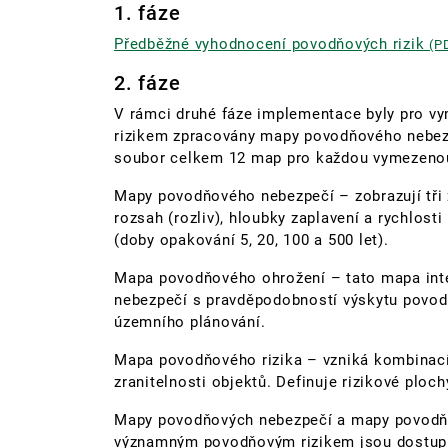
1. fáze
Předběžné vyhodnocení povodňových rizik
(P
2. fáze
V rámci druhé fáze implementace byly pro 
rizikem zpracovány mapy povodňového nebezp
soubor celkem 12 map pro každou vymezenou
Mapy povodňového nebezpečí – zobrazují tři z
rozsah (rozliv), hloubky zaplavení a rychlos
(doby opakování 5, 20, 100 a 500 let).
Mapa povodňového ohrožení – tato mapa int
nebezpečí s pravděpodobností výskytu povod
územního plánování.
Mapa povodňového rizika – vzniká kombinac
zranitelnosti objektů. Definuje rizikové ploch
Mapy povodňových nebezpečí a mapy povodňový
významným povodňovým rizikem jsou dostup