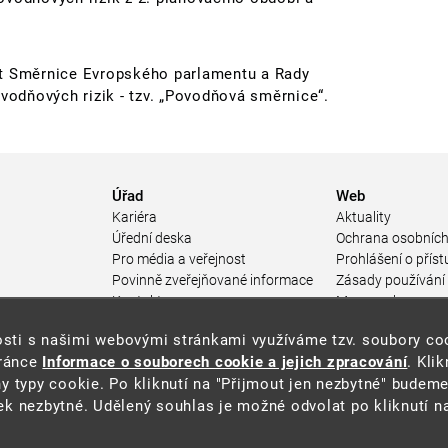
ost Směrnice Evropského parlamentu a Rady
odňových rizik - tzv. „Povodňová směrnice“.
Úřad
Web
Kariéra
Aktuality
Úřední deska
Ochrana osobních
Pro média a veřejnost
Prohlášení o příst
Povinně zveřejňované informace
Zásady používání
a
Kontakty
Mapa webu
Přistupnost budovy úřadu MŽP
enosti s našimi webovými stránkami využíváme tzv. soubory c
ářství
(PDF, 204 kB)
tránce
Informace o souborech cookie a jejich zpracování
. Kli
 prostředí
y typy cookie. Po kliknutí na "Přijmout jen nezbytné" budeme
středí
k nezbytné. Udělený souhlas je možné odvolat po kliknutí na
ástroje