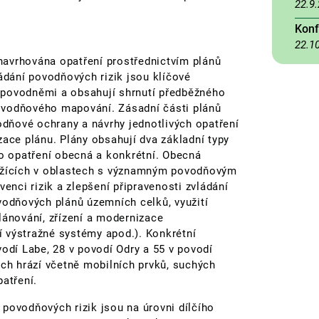
22.9
Konf
22.1
 navrhována opatření prostřednictvím plánů
ládání povodňových rizik jsou klíčové
 povodněmi a obsahují shrnutí předběžného
ovodňového mapování. Zásadní části plánů
vodňové ochrany a návrhy jednotlivých opatření
zace plánu. Plány obsahují dva základní typy
to opatření obecná a konkrétní. Obecná
ležících v oblastech s významným povodňovým
venci rizik a zlepšení připravenosti zvládání
vodňových plánů územních celků, využití
nování, zřízení a modernizace
 výstražné systémy apod.). Konkrétní
vodí Labe, 28 v povodí Odry a 55 v povodí
ých hrází včetně mobilních prvků, suchých
patření.
povodňových rizik jsou na úrovni dílčího