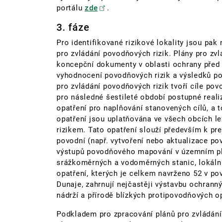
portálu
zde
.
3. fáze
Pro identifikované rizikové lokality jsou pak
pro zvládání povodňových rizik. Plány pro zv
koncepční dokumenty v oblasti ochrany před
vyhodnocení povodňových rizik a výsledků p
pro zvládání povodňových rizik tvoří cíle po
pro následné šestileté období postupné reali
opatření pro naplňování stanovených cílů, a 
opatření jsou uplatňována ve všech obcích 
rizikem. Tato opatření slouží především k pre
povodní (např. vytvoření nebo aktualizace po
výstupů povodňového mapování v územním plá
srážkoměrných a vodoměrných stanic, lokální
opatření, kterých je celkem navrženo 52 v po
Dunaje, zahrnují nejčastěji výstavbu ochrann
nádrží a přírodě blízkých protipovodňových o
Podkladem pro zpracování plánů pro zvládání 