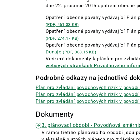
dne 22. prosince 2015 opatření obecné p
Opatření obecné povahy vydávající Plán 
(PDF, 461.33 KB)
Opatření obecné povahy vydávající Plán 
(PDF, 274.17 KB)
Opatření obecné povahy vydávající Plán 
Dunaje
(PDF, 388.15 KB)
Veškeré dokumenty k plánům pro zvládán
webových stránkách Povodňového infor
Podrobné odkazy na jednotlivé do
Plán pro zvládání povodňových rizik v povod
Plán pro zvládání povodňových rizik v povod
Plán pro zvládání povodňových rizik v povod
Dokumenty
3. plánovací období - Povodňová směrni
V rámci třetího plánovacího období jsou 
v aktuálně platných plánech pro zvládání p