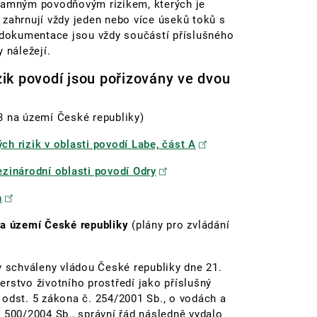
znamným povodňovým rizikem, kterých je
zahrnují vždy jeden nebo více úseků toků s
dokumentace jsou vždy součástí příslušného
 náležejí.
zik povodí jsou pořizovány ve dvou
3 na území České republiky)
h rizik v oblasti povodí Labe, část A
ezinárodní oblasti povodí Odry
n
a území České republiky
(plány pro zvládání
y schváleny vládou České republiky dne 21.
rstvo životního prostředí jako příslušný
 odst. 5 zákona č. 254/2001 Sb., o vodách a
 500/2004 Sb., správní řád následně vydalo