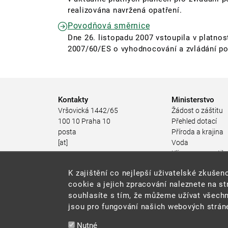
realizována navržená opatření.
Povodňová směrnice
Dne 26. listopadu 2007 vstoupila v platn
2007/60/ES o vyhodnocování a zvládání pov
Kontakty
Ministerstvo
Vršovická 1442/65
Žádost o záštitu
100 10 Praha 10
Přehled dotací
posta
Příroda a krajina
[at]
Voda
mzp.gov.cz
Klima a energetik
(posta[at]mzp[dot]gov[dot]cz)
Ochrana ovzduší
K zajištění co nejlepší uživatelské zkuš
+420 267 121 111
Odpadové hospod
cookie a jejich zpracování naleznete na s
Rizika pro životní
souhlasíte s tím, že můžeme užívat všechn
Stav životního pro
jsou pro fungování našich webových stráne
Environmentální n
Udržitelný rozvoj
Nutné