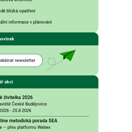
odě blízká opatření
ální informace v plánování
novinek
debírat newsletter
ář akcí
 živitelka 2026
aviště České Budějovice
.2026
-
25.8.2026
nline metodická porada SEA
ne – přes platformu Webex