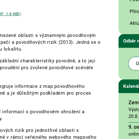
Přír
DF, 1.8 MB)
Aktu
vymezené oblasti s významným povodňovým
Odběr 
ečí a povodňových rizik (2013). Jedná se o
 lokalitu.
ákladní charakteristiky povodně, a to její
O
ti proudění pro zvolené povodňové scénáře
Kalend
egruje informace z map povodňového
ně a je důležitým podkladem pro proces
Země
Výst
í informací o povodňovém ohrožení a
20.8
y.
9. o
ch rizik pro jednotlivé oblasti s
onli
né v rámci veřejného webového mapového