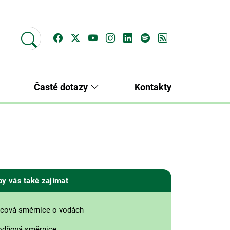
Časté dotazy
Kontakty
by vás také zajímat
cová směrnice o vodách
odňová směrnice