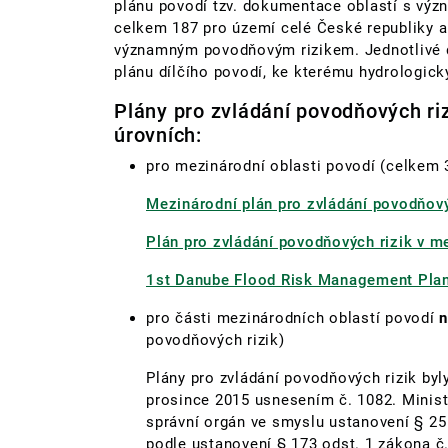
plánu povodí tzv. dokumentace oblastí s vý
celkem 187 pro území celé České republiky a 
významným povodňovým rizikem. Jednotlivé 
plánu dílčího povodí, ke kterému hydrologicky
Plány pro zvládání povodňových ri
úrovních:
pro mezinárodní oblasti povodí (celkem 
Mezinárodní plán pro zvládání povodňovýc
Plán pro zvládání povodňových rizik v m
1st Danube Flood Risk Management Pla
pro části mezinárodních oblastí povodí
n
povodňových rizik)
Plány pro zvládání povodňových rizik byl
prosince 2015 usnesením č. 1082. Ministe
správní orgán ve smyslu ustanovení § 25
podle ustanovení § 173 odst. 1 zákona č.