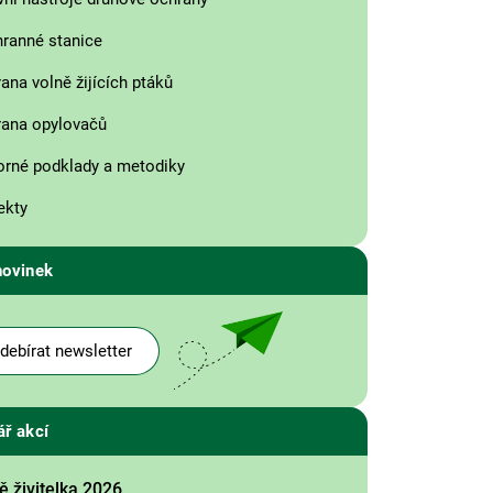
ranné stanice
ana volně žijících ptáků
ana opylovačů
rné podklady a metodiky
ekty
novinek
debírat newsletter
ář akcí
 živitelka 2026