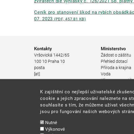
zvířatech dle vyhlášky č. 126/2021 Sb. platný
Ceník pro stanovení škod na rybích obsádkách
07. 2023
(PDF, 457.81 KB)
Kontakty
Ministerstvo
Vršovická 1442/65
Žádost o záštitu
100 10 Praha 10
Přehled dotací
posta
Příroda a krajina
[at]
Voda
mzp.gov.cz
Klima a energetik
(posta[at]mzp[dot]gov[dot]cz)
Ochrana ovzduší
K zajištění co nejlepší uživatelské zkuš
+420 267 121 111
Odpadové hospod
cookie a jejich zpracování naleznete na s
Rizika pro životní
souhlasíte s tím, že můžeme užívat všechn
Stav životního pro
jsou pro fungování našich webových stráne
Environmentální n
Udržitelný rozvoj
Nutné
Ekonomické nástr
Výkonové
životního prostřed