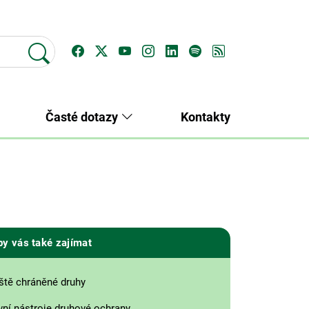
Časté dotazy
Kontakty
by vás také zajímat
ště chráněné druhy
vní nástroje druhové ochrany