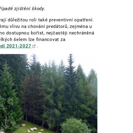
ípadě zjištění škody.
í důležitou roli také preventivní opatření.
ému vlivu na chování predátorů, zejména u
dno dostupnou kořist, nejčastěji nechráněná
elkých šelem lze financovat za
ředí 2021-2027
.