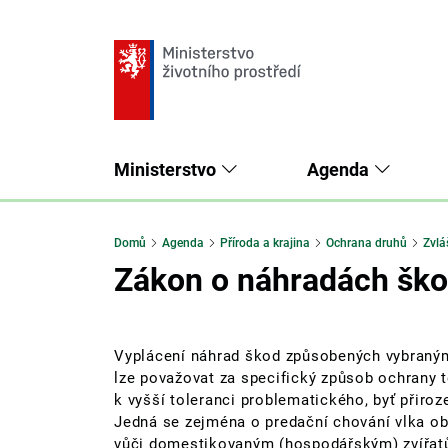
Ministerstvo
Agenda
Domů
Agenda
Příroda a krajina
Ochrana druhů
Zvlá
Zákon o náhradách šk
Vyplácení náhrad škod způsobených vybraným
lze považovat za specifický způsob ochrany 
k vyšší toleranci problematického, byť přiro
Jedná se zejména o predační chování vlka o
vůči domestikovaným (hospodářským) zvířatům