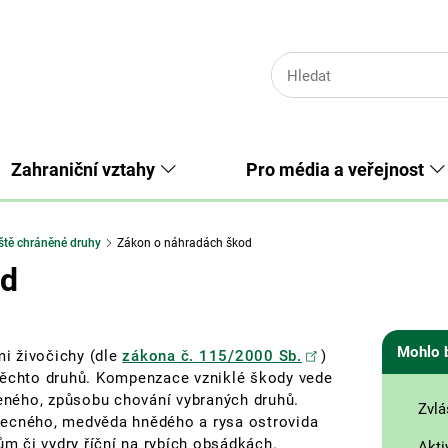
Zahraniční vztahy
Pro média a veřejnost
ště chráněné druhy
Zákon o náhradách škod
od
Mohlo 
i živočichy (dle
zákona č. 115/2000 Sb.
)
těchto druhů. Kompenzace vzniklé škody vede
zeného, způsobu chování vybraných druhů.
Zvlá
becného, medvěda hnědého a rysa ostrovida
 či vydry říční na rybích obsádkách.
Akti