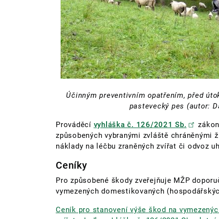
Účinným preventivním opatřením, před útok
pastevecký pes (autor: 
Prováděcí
vyhláška č. 126/2021 Sb.
zákon
způsobených vybranými zvláště chráněnými ži
náklady na léčbu zraněných zvířat či odvoz uh
Ceníky
Pro způsobené škody zveřejňuje MŽP doporuč
vymezených domestikovaných (hospodářských
Ceník pro stanovení výše škod na vymezený