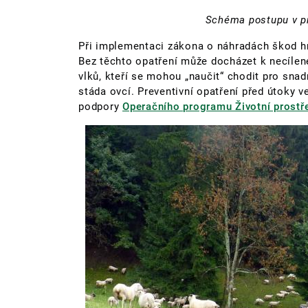
Schéma postupu v př
Při implementaci zákona o náhradách škod hraj
Bez těchto opatření může docházet k necílen
vlků, kteří se mohou „naučit“ chodit pro sna
stáda ovcí. Preventivní opatření před útoky v
podpory
Operačního programu Životní prost