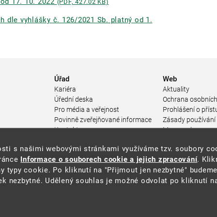
 od 17. 10. 2022
(PDF, 427.02 KB)
 dle vyhlášky č. 126/2021 Sb. platný od 1.
Úřad
Web
Kariéra
Aktuality
Úřední deska
Ochrana osobních
Pro média a veřejnost
Prohlášení o příst
Povinně zveřejňované informace
Zásady používání
a
Kontakty
Mapa webu
Přistupnost budovy úřadu MŽP
enosti s našimi webovými stránkami využíváme tzv. soubory c
ářství
(PDF, 204 kB)
tránce
Informace o souborech cookie a jejich zpracování
. Kli
 prostředí
y typy cookie. Po kliknutí na "Přijmout jen nezbytné" budeme
středí
k nezbytné. Udělený souhlas je možné odvolat po kliknutí na
ástroje
oje na ochranu
í