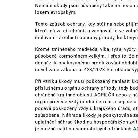
Nemalé škody jsou působeny také na lesích 
losem evropským.
Tento způsob ochrany, kdy stát na sebe přij
které má za cíl chránit a zachovat je ve voln
úmluvami v oblasti ochrany přírody, ke který
Kromě zmíněného medvěda, vlka, rysa, vydry,
působené kormoránem velkým. I přes to, že 
dochází k opakovanému prodlužování období v
novelizace zákona č. 428/2023 Sb. období vy
Při vzniku škody musí poškozený nahlásit ško
příslušnému orgánu ochrany přírody, tedy bu
chráněné krajinné oblasti AOPK ČR nebo v ná
orgán provede vždy místní šetření a sepíše 
podává poškozený vždy u krajského úřadu, ste
způsobena. Náhrada škody je poskytována ze 
uplatnění náhrad škod na hospodářských zvíř
je možné najít na samostatných stránkách
A