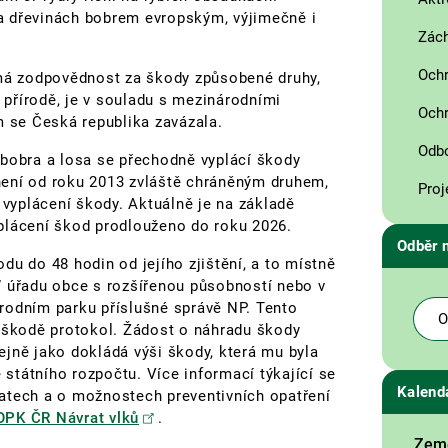
a dřevinách bobrem evropským, výjimečně i
Zách
Ochr
ímá zodpovědnost za škody způsobené druhy,
é přírodě, je v souladu s mezinárodními
Ochr
m se Česká republika zavázala.
Odbo
 bobra a losa se přechodně vyplácí škody
není od roku 2013 zvláště chráněným druhem,
Proj
yplácení škody. Aktuálně je na základě
plácení škod prodlouženo do roku 2026.
Odběr 
du do 48 hodin od jejího zjištění, a to místně
ď úřadu obce s rozšířenou působností nebo v
rodním parku příslušné správě NP. Tento
O
o škodě protokol. Žádost o náhradu škody
jně jako dokládá výši škody, která mu byla
státního rozpočtu. Více informací týkající se
Kalend
atech a o možnostech preventivních opatření
OPK ČR Návrat vlků
.
Země