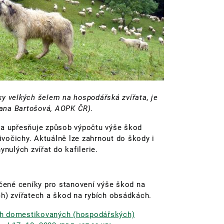
y velkých šelem na hospodářská zvířata, je
Dana Bartošová, AOPK ČR).
a upřesňuje způsob výpočtu výše škod
vočichy. Aktuálně lze zahrnout do škody i
ynulých zvířat do kafilerie.
ené ceníky pro stanovení výše škod na
) zvířatech a škod na rybích obsádkách.
ch domestikovaných (hospodářských)