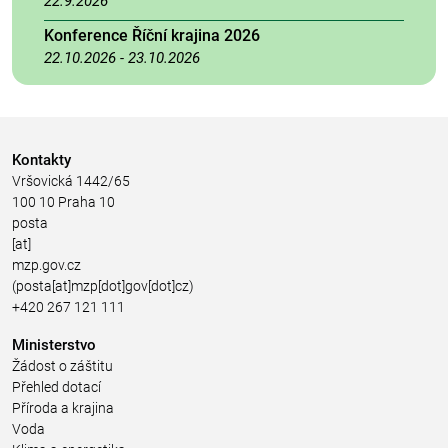
22.9.2026
Konference Říční krajina 2026
22.10.2026
-
23.10.2026
Kontakty
Vršovická 1442/65
100 10 Praha 10
posta
[at]
mzp.gov.cz
(posta[at]mzp[dot]gov[dot]cz)
+420 267 121 111
Ministerstvo
Žádost o záštitu
Přehled dotací
Příroda a krajina
Voda