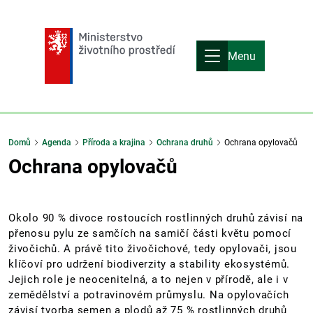
Menu
Domů
Agenda
Příroda a krajina
Ochrana druhů
Ochrana opylovačů
Ochrana opylovačů
Okolo 90 % divoce rostoucích rostlinných druhů závisí na
přenosu pylu ze samčích na samičí části květu pomocí
živočichů. A právě tito živočichové, tedy opylovači, jsou
klíčoví pro udržení biodiverzity a stability ekosystémů.
Jejich role je neocenitelná, a to nejen v přírodě, ale i v
zemědělství a potravinovém průmyslu. Na opylovačích
závisí tvorba semen a plodů až 75 % rostlinných druhů