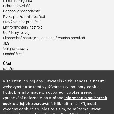
Klima a energetika
Ochrana ovzduší
Odpadové hospodářství
Rizika pro životní prostředí
Stav životního prostředí
Environmentální nástroje
Udržitelný rozvoj
Ekonomické nástroje na ochranu životního prostředí
JES
Veřejné zakázky
Snadné čtení
Úřad
Kariéra
Úřední deska
Pro média a veřejnost
K zajištění co nejlepší uživatelské zkušenosti s našimi
Povinně zveřejňované informace
webovými stránkami využíváme tzv. soubory cookie.
Kontakty
Podrobné informace o souborech cookie a jejich
Přistupnost budovy úřadu MŽP
(PDF, 204 kB)
zpracování naleznete na stránce
Informace o souborech
cookie a jejich zpracování
. Kliknutím na "Přijmout
Web
všechny cookie" souhlasíte s tím, že můžeme užívat
Aktuality