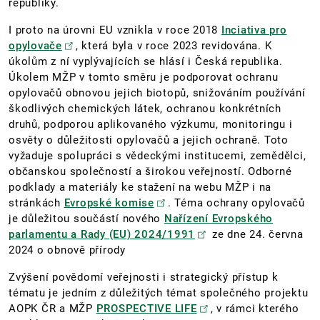
republiky.
I proto na úrovni EU vznikla v roce 2018
Inciativa pro
opylovače
, která byla v roce 2023 revidována. K
úkolům z ní vyplývajících se hlásí i Česká republika.
Úkolem MŽP v tomto směru je podporovat ochranu
opylovačů obnovou jejich biotopů, snižováním používání
škodlivých chemických látek, ochranou konkrétních
druhů, podporou aplikovaného výzkumu, monitoringu i
osvěty o důležitosti opylovačů a jejich ochraně. Toto
vyžaduje spolupráci s vědeckými institucemi, zemědělci,
občanskou společností a širokou veřejností. Odborné
podklady a materiály ke stažení na webu MŽP i na
stránkách
Evropské komise
. Téma ochrany opylovačů
je důležitou součástí nového
Nařízení Evropského
parlamentu a Rady (EU) 2024/1991
ze dne 24. června
2024 o obnově přírody
Zvýšení povědomí veřejnosti i strategický přístup k
tématu je jedním z důležitých témat společného projektu
AOPK ČR a MŽP
PROSPECTIVE LIFE
, v rámci kterého