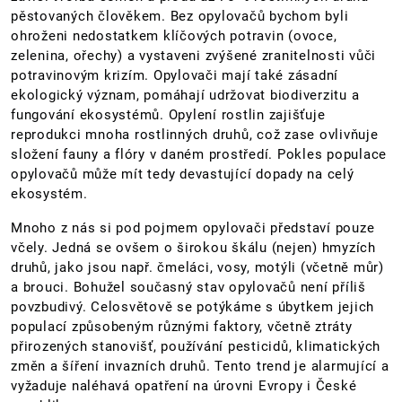
pěstovaných člověkem. Bez opylovačů bychom byli
ohroženi nedostatkem klíčových potravin (ovoce,
zelenina, ořechy) a vystaveni zvýšené zranitelnosti vůči
potravinovým krizím. Opylovači mají také zásadní
ekologický význam, pomáhají udržovat biodiverzitu a
fungování ekosystémů. Opylení rostlin zajišťuje
reprodukci mnoha rostlinných druhů, což zase ovlivňuje
složení fauny a flóry v daném prostředí. Pokles populace
opylovačů může mít tedy devastující dopady na celý
ekosystém.
Mnoho z nás si pod pojmem opylovači představí pouze
včely. Jedná se ovšem o širokou škálu (nejen) hmyzích
druhů, jako jsou např. čmeláci, vosy, motýli (včetně můr)
a brouci. Bohužel současný stav opylovačů není příliš
povzbudivý. Celosvětově se potýkáme s úbytkem jejich
populací způsobeným různými faktory, včetně ztráty
přirozených stanovišť, používání pesticidů, klimatických
změn a šíření invazních druhů. Tento trend je alarmující a
vyžaduje naléhavá opatření na úrovni Evropy i České