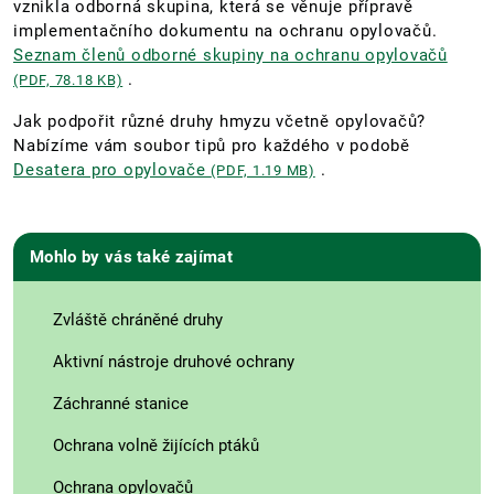
vznikla odborná skupina, která se věnuje přípravě
implementačního dokumentu na ochranu opylovačů.
Seznam členů odborné skupiny na ochranu opylovačů
.
(PDF, 78.18 KB)
Jak podpořit různé druhy hmyzu včetně opylovačů?
Nabízíme vám soubor tipů pro každého v podobě
Desatera pro opylovače
.
(PDF, 1.19 MB)
Mohlo by vás také zajímat
Zvláště chráněné druhy
Aktivní nástroje druhové ochrany
Záchranné stanice
Ochrana volně žijících ptáků
Ochrana opylovačů