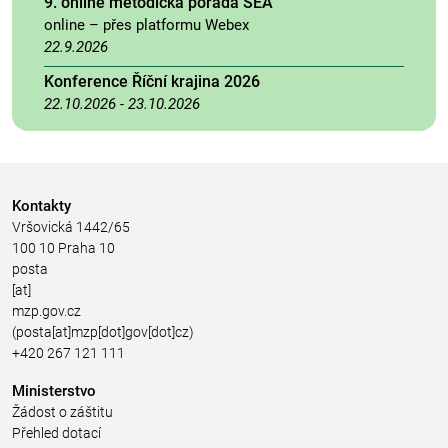
9. online metodická porada SEA
online – přes platformu Webex
22.9.2026
Konference Říční krajina 2026
22.10.2026
-
23.10.2026
Kontakty
Vršovická 1442/65
100 10 Praha 10
posta
[at]
mzp.gov.cz
(posta[at]mzp[dot]gov[dot]cz)
+420 267 121 111
Ministerstvo
Žádost o záštitu
Přehled dotací