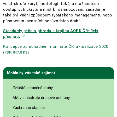
ve struktuře koryt, morfologii toků, a možnostech
dostupných úkrytů a míst k rozmnožování, zásadní je
také ovlivnění způsobem rybářského managementu nebo
působením invazních nepůvodních druhů.
Standardy péče o přírodu a krajinu AOPK ČR: Rybí
přechody
Koncepce zprůchodnění říční sítě ČR, aktualizace 2020
(PDF, 847.8 KB)
Mohlo by vás také zajímat
Zvláště chráněné druhy
Aktivní nástroje druhové ochrany
Záchranné stanice