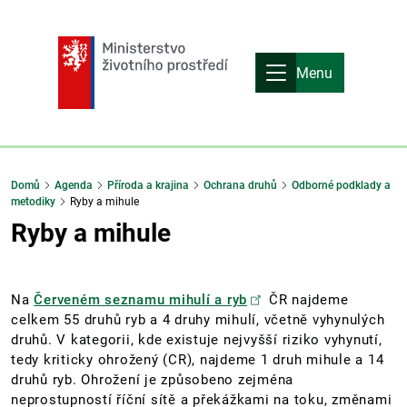
Menu
Domů
Agenda
Příroda a krajina
Ochrana druhů
Odborné podklady a
metodiky
Ryby a mihule
Ryby a mihule
Na
Červeném seznamu mihulí a ryb
ČR najdeme
celkem 55 druhů ryb a 4 druhy mihulí, včetně vyhynulých
druhů. V kategorii, kde existuje nejvyšší riziko vyhynutí,
tedy kriticky ohrožený (CR), najdeme 1 druh mihule a 14
druhů ryb. Ohrožení je způsobeno zejména
neprostupností říční sítě a překážkami na toku, změnami