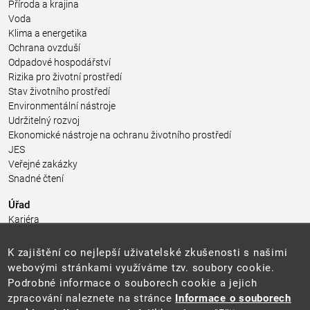
Příroda a krajina
Voda
Klima a energetika
Ochrana ovzduší
Odpadové hospodářství
Rizika pro životní prostředí
Stav životního prostředí
Environmentální nástroje
Udržitelný rozvoj
Ekonomické nástroje na ochranu životního prostředí
JES
Veřejné zakázky
Snadné čtení
Úřad
Kariéra
Úřední deska
Pro média a veřejnost
K zajištění co nejlepší uživatelské zkušenosti s našimi
Povinně zveřejňované informace
webovými stránkami využíváme tzv. soubory cookie.
Kontakty
Podrobné informace o souborech cookie a jejich
Přistupnost budovy úřadu MŽP
(PDF, 204 kB)
zpracování naleznete na stránce
Informace o souborech