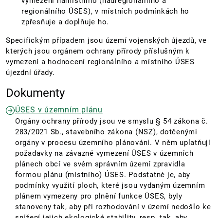
vymezení namístního (nadregionálního a
regionálního ÚSES), v místních podmínkách ho
zpřesňuje a doplňuje ho.
Specifickým případem jsou území vojenských újezdů, ve
kterých jsou orgánem ochrany přírody příslušným k
vymezení a hodnocení regionálního a místního ÚSES
újezdní úřady.
Dokumenty
ÚSES v územním plánu
Orgány ochrany přírody jsou ve smyslu § 54 zákona č.
283/2021 Sb., stavebního zákona (NSZ), dotčenými
orgány v procesu územního plánování. V něm uplatňují
požadavky na závazné vymezení ÚSES v územních
plánech obcí ve svém správním území zpravidla
formou plánu (místního) ÚSES. Podstatné je, aby
podmínky využití ploch, které jsou vydaným územním
plánem vymezeny pro plnění funkce ÚSES, byly
stanoveny tak, aby při rozhodování v území nedošlo ke
snížení jejich ekologické stability, resp. tak, aby