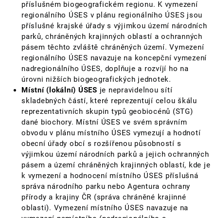
příslušném biogeografickém regionu. K vymezení
regionálního ÚSES v plánu regionálního ÚSES jsou
příslušné krajské úřady s výjimkou území národních
parků, chráněných krajinných oblastí a ochranných
pásem těchto zvláště chráněných území. Vymezení
regionálního ÚSES navazuje na koncepční vymezení
nadregionálního ÚSES, doplňuje a rozvíjí ho na
úrovni nižších biogeografických jednotek.
Místní (lokální) ÚSES
je nepravidelnou sítí
skladebných částí, které reprezentují celou škálu
reprezentativních skupin typů geobiocénů (STG)
dané biochory. Místní ÚSES ve svém správním
obvodu v plánu místního ÚSES vymezují a hodnotí
obecní úřady obcí s rozšířenou působností s
výjimkou území národních parků a jejich ochranných
pásem a území chráněných krajinných oblastí, kde je
k vymezení a hodnocení místního ÚSES příslušná
správa národního parku nebo Agentura ochrany
přírody a krajiny ČR (správa chráněné krajinné
oblasti). Vymezení místního ÚSES navazuje na