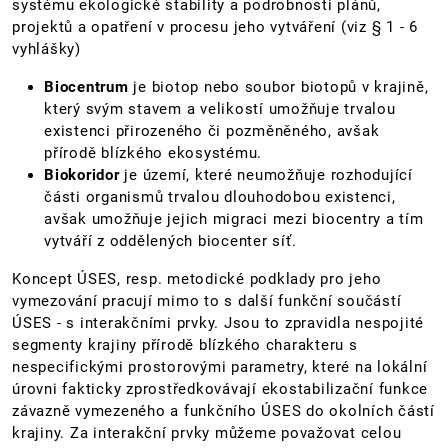
systému ekologické stability a podrobnosti plánů,
projektů a opatření v procesu jeho vytváření (viz § 1 - 6
vyhlášky)
Biocentrum
je biotop nebo soubor biotopů v krajině,
který svým stavem a velikostí umožňuje trvalou
existenci přirozeného či pozměněného, avšak
přírodě blízkého ekosystému.
Biokoridor
je území, které neumožňuje rozhodující
části organismů trvalou dlouhodobou existenci,
avšak umožňuje jejich migraci mezi biocentry a tím
vytváří z oddělených biocenter síť.
Koncept ÚSES, resp. metodické podklady pro jeho
vymezování pracují mimo to s další funkční součástí
ÚSES - s interakčními prvky. Jsou to zpravidla nespojité
segmenty krajiny přírodě blízkého charakteru s
nespecifickými prostorovými parametry, které na lokální
úrovni fakticky zprostředkovávají ekostabilizační funkce
závazně vymezeného a funkčního ÚSES do okolních částí
krajiny. Za interakční prvky můžeme považovat celou