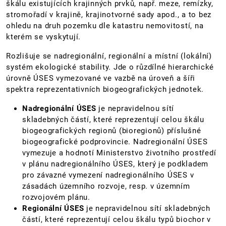
škálu existujících krajinných prvků, např. meze, remízky,
stromořadí v krajině, krajinotvorné sady apod., a to bez
ohledu na druh pozemku dle katastru nemovitostí, na
kterém se vyskytují.
Rozlišuje se nadregionální, regionální a místní (lokální)
systém ekologické stability. Jde o růzdílné hierarchické
úrovně ÚSES vymezované ve vazbě na úroveň a šíři
spektra reprezentativních biogeografických jednotek.
Nadregionální ÚSES
je nepravidelnou sítí
skladebných částí, které reprezentují celou škálu
biogeografických regionů (bioregionů) příslušné
biogeografické podprovincie. Nadregionální ÚSES
vymezuje a hodnotí Ministerstvo životního prostředí
v plánu nadregionálního ÚSES, který je podkladem
pro závazné vymezení nadregionálního ÚSES v
zásadách územního rozvoje, resp. v územním
rozvojovém plánu.
Regionální ÚSES
je nepravidelnou sítí skladebných
částí, které reprezentují celou škálu typů biochor v