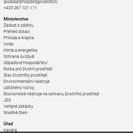
(posta[at]mzp[dot]gov[dot]cz)
+420 267 121 111
Ministerstvo
Žádost o záštitu
Přehled dotací
Příroda a krajina
Voda
Klima a energetika
Ochrana ovzduší
Odpadové hospodářství
Rizika pro životní prostředí
Stav životního prostředí
Environmentální nástroje
Udržitelný rozvoj
Ekonomické nástroje na ochranu životního prostředí
JES
Veřejné zakázky
Snadné čtení
Úřad
Kariéra