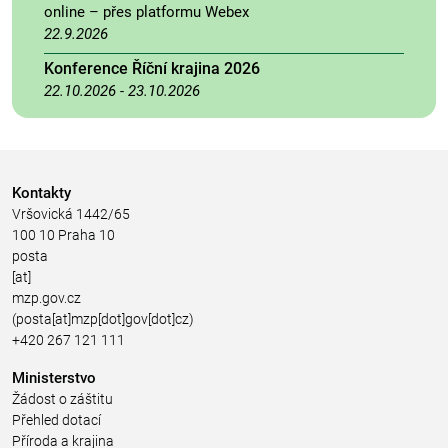
online – přes platformu Webex
22.9.2026
Konference Říční krajina 2026
22.10.2026
-
23.10.2026
Kontakty
Vršovická 1442/65
100 10 Praha 10
posta
[at]
mzp.gov.cz
(posta[at]mzp[dot]gov[dot]cz)
+420 267 121 111
Ministerstvo
Žádost o záštitu
Přehled dotací
Příroda a krajina