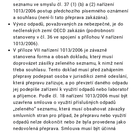
seznamu ve smyslu čl. 37 (1) (b) a (2) nařízení
1013/2006 postup předchozího písemného oznámení
a souhlasu (není-li tato přeprava zakázána).
Vývoz odpadů, považovaných za nebezpečné, je do
nečlenských zemí OECD zakázán (podrobnosti
stanoveny v čl. 36 ve spojení s přílohou V nařízení
1013/2006).
V příloze VII nařízení 1013/2006 je závazně
stanovena forma a obsah dokladu, který musí
doprovázet zásilky zeleného seznamu, k nimž není
třeba souhlasu. Tento doklad musí před zahájením
přepravy podepsat osoba v jurisdikci země odeslání,
která přepravu zařizuje, a po převzetí daného odpadu
jej podepíše zařízení k využití odpadů nebo laboratoř
a příjemce. Podle čl. 18 nařízení 1013/2006 musí být
uzavřena smlouva o využití příslušných odpadů
„zeleného“ seznamu, která musí obsahovat závazky
smluvních stran pro případ, že přepravu nebo využití
odpadů nelze dokončit nebo že byla provedena jako
nedovolená přeprava. Smlouva musí být účinná