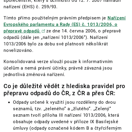
společenství, který s účinností od 12. 7. 2007 nahradil
nařízení (EHS) č. 259/93.
Tímto přímo použitelným právním předpisem je
Nařízení
Evropského parlamentu a Rady (ES) č. 1013/2006, o
přepravě odpadů
ze dne 14. června 2006, o přepravě
odpadů (dále jen „nařízení 1013/2006“). Nařízení
1013/2006 bylo za dobu své platnosti několikrát
novelizováno.
Konsolidovaná verze slouží pouze k informativním
účelům a nemá právní účinky, právně závazná jsou
jednotlivá změnová nařízení.
Co je důležité vědět z hlediska pravidel pro
přepravu odpadů do ČR, z ČR a přes ČR:
Odpady určené k využití jsou rozděleny do dvou
seznamů, tzv. „zeleného“ a „žlutého“. „Zelený“
seznam tvoří příloha III nařízení 1013/2006, která
obsahuje odpady uvedené v příloze IX Basilejské
úmluvy (odpady označené kódem B a čtyřciferným