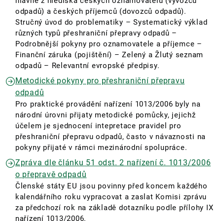
hlavně z hlediska českých oznamovatelů (vývozců
odpadů) a českých příjemců (dovozců odpadů).
Stručný úvod do problematiky – Systematický výklad
různých typů přeshraniční přepravy odpadů –
Podrobnější pokyny pro oznamovatele a příjemce –
Finanční záruka (pojištění) – Zelený a Žlutý seznam
odpadů – Relevantní evropské předpisy.
Metodické pokyny pro přeshraniční přepravu
odpadů
Pro praktické provádění nařízení 1013/2006 byly na
národní úrovni přijaty metodické pomůcky, jejichž
účelem je sjednocení intepretace pravidel pro
přeshraniční přepravu odpadů, často v návaznosti na
pokyny přijaté v rámci mezinárodní spolupráce.
Zpráva dle článku 51 odst. 2 nařízení č. 1013/2006
o přepravě odpadů
Členské státy EU jsou povinny před koncem každého
kalendářního roku vypracovat a zaslat Komisi zprávu
za předchozí rok na základě dotazníku podle přílohy IX
nařízení 1013/2006.