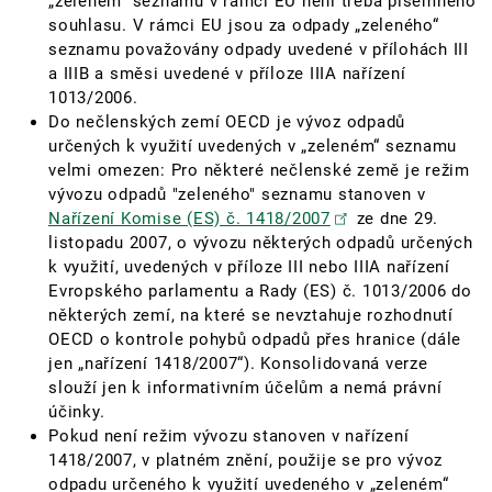
„zeleném“ seznamu v rámci EU není třeba písemného
souhlasu. V rámci EU jsou za odpady „zeleného“
seznamu považovány odpady uvedené v přílohách III
a IIIB a směsi uvedené v příloze IIIA nařízení
1013/2006.
Do nečlenských zemí OECD je vývoz odpadů
určených k využití uvedených v „zeleném“ seznamu
velmi omezen: Pro některé nečlenské země je režim
vývozu odpadů "zeleného" seznamu stanoven v
Nařízení Komise (ES) č. 1418/2007
ze dne 29.
listopadu 2007, o vývozu některých odpadů určených
k využití, uvedených v příloze III nebo IIIA nařízení
Evropského parlamentu a Rady (ES) č. 1013/2006 do
některých zemí, na které se nevztahuje rozhodnutí
OECD o kontrole pohybů odpadů přes hranice (dále
jen „nařízení 1418/2007“). Konsolidovaná verze
slouží jen k informativním účelům a nemá právní
účinky.
Pokud není režim vývozu stanoven v nařízení
1418/2007, v platném znění, použije se pro vývoz
odpadu určeného k využití uvedeného v „zeleném“