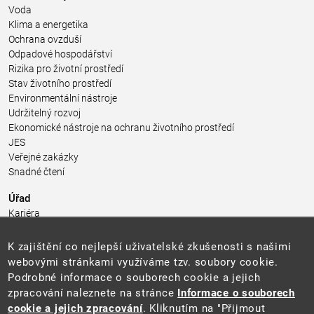
Voda
Klima a energetika
Ochrana ovzduší
Odpadové hospodářství
Rizika pro životní prostředí
Stav životního prostředí
Environmentální nástroje
Udržitelný rozvoj
Ekonomické nástroje na ochranu životního prostředí
JES
Veřejné zakázky
Snadné čtení
Úřad
Kariéra
Úřední deska
Pro média a veřejnost
K zajištění co nejlepší uživatelské zkušenosti s našimi
Povinně zveřejňované informace
webovými stránkami využíváme tzv. soubory cookie.
Kontakty
Podrobné informace o souborech cookie a jejich
Přistupnost budovy úřadu MŽP
(PDF, 204 kB)
zpracování naleznete na stránce
Informace o souborech
cookie a jejich zpracování
. Kliknutím na "Přijmout
Web