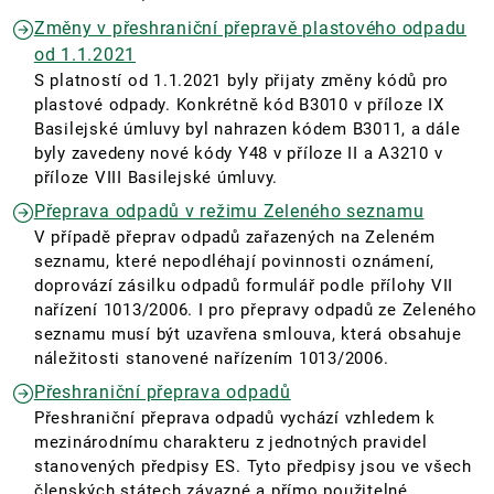
Změny v přeshraniční přepravě plastového odpadu
od 1.1.2021
S platností od 1.1.2021 byly přijaty změny kódů pro
plastové odpady. Konkrétně kód B3010 v příloze IX
Basilejské úmluvy byl nahrazen kódem B3011, a dále
byly zavedeny nové kódy Y48 v příloze II a A3210 v
příloze VIII Basilejské úmluvy.
Přeprava odpadů v režimu Zeleného seznamu
V případě přeprav odpadů zařazených na Zeleném
seznamu, které nepodléhají povinnosti oznámení,
doprovází zásilku odpadů formulář podle přílohy VII
nařízení 1013/2006. I pro přepravy odpadů ze Zeleného
seznamu musí být uzavřena smlouva, která obsahuje
náležitosti stanovené nařízením 1013/2006.
Přeshraniční přeprava odpadů
Přeshraniční přeprava odpadů vychází vzhledem k
mezinárodnímu charakteru z jednotných pravidel
stanovených předpisy ES. Tyto předpisy jsou ve všech
členských státech závazné a přímo použitelné.