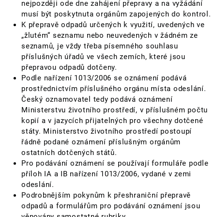
nejpozději ode dne zahájení přepravy a na vyžádání
musí být poskytnuta orgánům zapojených do kontrol.
K přepravě odpadů určených k využití, uvedených ve
„žlutém“ seznamu nebo neuvedených v žádném ze
seznamů, je vždy třeba písemného souhlasu
příslušných úřadů ve všech zemích, které jsou
přepravou odpadů dotčeny.
Podle nařízení 1013/2006 se oznámení podává
prostřednictvím příslušného orgánu místa odeslání.
Český oznamovatel tedy podává oznámení
Ministerstvu životního prostředí, v příslušném počtu
kopií a v jazycích přijatelných pro všechny dotčené
státy. Ministerstvo životního prostředí postoupí
řádně podané oznámení příslušným orgánům
ostatních dotčených států.
Pro podávání oznámení se používají formuláře podle
příloh IA a IB nařízení 1013/2006, vydané v zemi
odeslání.
Podrobnějším pokynům k přeshraniční přepravě
odpadů a formulářům pro podávání oznámení jsou
věnovány samostatné rubriky.