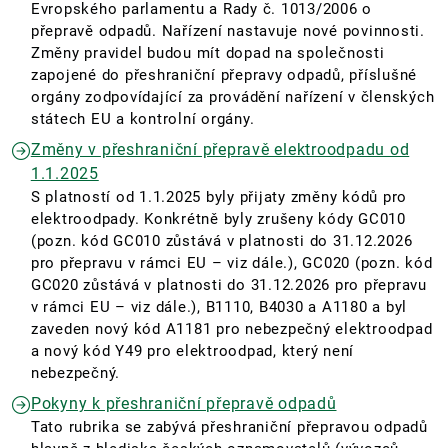
Evropského parlamentu a Rady č. 1013/2006 o
přepravě odpadů. Nařízení nastavuje nové povinnosti.
Změny pravidel budou mít dopad na společnosti
zapojené do přeshraniční přepravy odpadů, příslušné
orgány zodpovídající za provádění nařízení v členských
státech EU a kontrolní orgány.
Změny v přeshraniční přepravě elektroodpadu od
1.1.2025
S platností od 1.1.2025 byly přijaty změny kódů pro
elektroodpady. Konkrétně byly zrušeny kódy GC010
(pozn. kód GC010 zůstává v platnosti do 31.12.2026
pro přepravu v rámci EU – viz dále.), GC020 (pozn. kód
GC020 zůstává v platnosti do 31.12.2026 pro přepravu
v rámci EU – viz dále.), B1110, B4030 a A1180 a byl
zaveden nový kód A1181 pro nebezpečný elektroodpad
a nový kód Y49 pro elektroodpad, který není
nebezpečný.
Pokyny k přeshraniční přepravě odpadů
Tato rubrika se zabývá přeshraniční přepravou odpadů