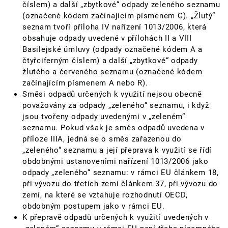
číslem) a další „zbytkové“ odpady zeleného seznamu
(označené kódem začínajícím písmenem G). „Žlutý“
seznam tvoří příloha IV nařízení 1013/2006, která
obsahuje odpady uvedené v přílohách II a VIII
Basilejské úmluvy (odpady označené kódem A a
čtyřciferným číslem) a další „zbytkové“ odpady
žlutého a červeného seznamu (označené kódem
začínajícím písmenem A nebo R).
Směsi odpadů určených k využití nejsou obecně
považovány za odpady „zeleného“ seznamu, i když
jsou tvořeny odpady uvedenými v „zeleném“
seznamu. Pokud však je směs odpadů uvedena v
příloze IIIA, jedná se o směs zařazenou do
„zeleného“ seznamu a její přeprava k využití se řídí
obdobnými ustanoveními nařízení 1013/2006 jako
odpady „zeleného“ seznamu: v rámci EU článkem 18,
při vývozu do třetích zemí článkem 37, při vývozu do
zemí, na které se vztahuje rozhodnutí OECD,
obdobným postupem jako v rámci EU.
K přepravě odpadů určených k využití uvedených v