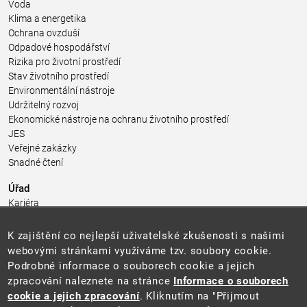
Voda
Klima a energetika
Ochrana ovzduší
Odpadové hospodářství
Rizika pro životní prostředí
Stav životního prostředí
Environmentální nástroje
Udržitelný rozvoj
Ekonomické nástroje na ochranu životního prostředí
JES
Veřejné zakázky
Snadné čtení
Úřad
Kariéra
Úřední deska
Pro média a veřejnost
K zajištění co nejlepší uživatelské zkušenosti s našimi
Povinně zveřejňované informace
webovými stránkami využíváme tzv. soubory cookie.
Kontakty
Podrobné informace o souborech cookie a jejich
Přistupnost budovy úřadu MŽP
(PDF, 204 kB)
zpracování naleznete na stránce
Informace o souborech
cookie a jejich zpracování
. Kliknutím na "Přijmout
Web