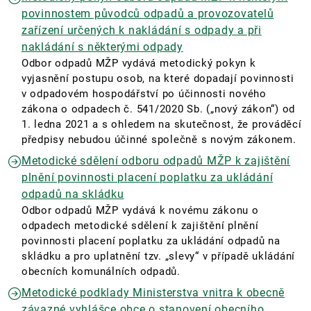
povinnostem původců odpadů a provozovatelů
zařízení určených k nakládání s odpady a při
nakládání s některými odpady
Odbor odpadů MŽP vydává metodický pokyn k
vyjasnění postupu osob, na které dopadají povinnosti
v odpadovém hospodářství po účinnosti nového
zákona o odpadech č. 541/2020 Sb. („nový zákon“) od
1. ledna 2021 a s ohledem na skutečnost, že prováděcí
předpisy nebudou účinné společně s novým zákonem.
Metodické sdělení odboru odpadů MŽP k zajištění
plnění povinnosti placení poplatku za ukládání
odpadů na skládku
Odbor odpadů MŽP vydává k novému zákonu o
odpadech metodické sdělení k zajištění plnění
povinnosti placení poplatku za ukládání odpadů na
skládku a pro uplatnění tzv. „slevy“ v případě ukládání
obecních komunálních odpadů.
Metodické podklady Ministerstva vnitra k obecně
závazné vyhlášce obce o stanovení obecního