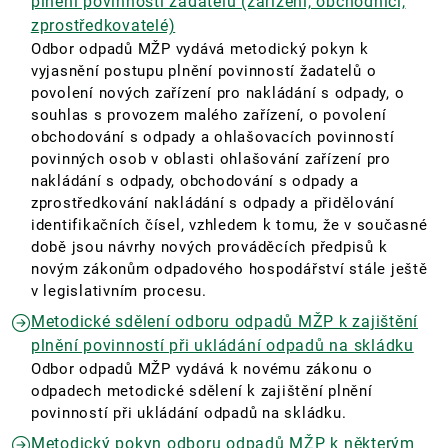
plnění povinností žadatelů (zařízení, obchodníci,
zprostředkovatelé)
Odbor odpadů MŽP vydává metodický pokyn k
vyjasnění postupu plnění povinností žadatelů o
povolení nových zařízení pro nakládání s odpady, o
souhlas s provozem malého zařízení, o povolení
obchodování s odpady a ohlašovacích povinností
povinných osob v oblasti ohlašování zařízení pro
nakládání s odpady, obchodování s odpady a
zprostředkování nakládání s odpady a přidělování
identifikačních čísel, vzhledem k tomu, že v současné
době jsou návrhy nových prováděcích předpisů k
novým zákonům odpadového hospodářství stále ještě
v legislativním procesu.
Metodické sdělení odboru odpadů MŽP k zajištění
plnění povinností při ukládání odpadů na skládku
Odbor odpadů MŽP vydává k novému zákonu o
odpadech metodické sdělení k zajištění plnění
povinností při ukládání odpadů na skládku.
Metodický pokyn odboru odpadů MŽP k některým