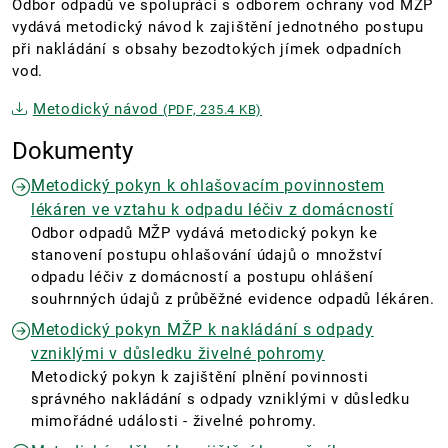
Odbor odpadů ve spolupráci s odborem ochrany vod MŽP
vydává metodický návod k zajištění jednotného postupu
při nakládání s obsahy bezodtokých jímek odpadních
vod.
Metodický návod
(PDF, 235.4 KB)
Dokumenty
Metodický pokyn k ohlašovacím povinnostem
lékáren ve vztahu k odpadu léčiv z domácností
Odbor odpadů MŽP vydává metodický pokyn ke
stanovení postupu ohlašování údajů o množství
odpadu léčiv z domácností a postupu ohlášení
souhrnných údajů z průběžné evidence odpadů lékáren.
Metodický pokyn MŽP k nakládání s odpady
vzniklými v důsledku živelné pohromy
Metodický pokyn k zajištění plnění povinnosti
správného nakládání s odpady vzniklými v důsledku
mimořádné události - živelné pohromy.