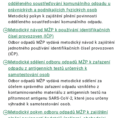
odděleného soustřeďování komunálního odpadu u
právnických a podnikajících fyzických osob
Metodický pokyn k zajištění plnění povinnosti
odděleného soustřeďování komunálního odpadu.
Metodický návod MŽP k používání identifikačních
čísel provozoven (IČP)
Odbor odpadů MŽP vydává metodický návod k zajištění
jednotného používání identifikačních čísel provozoven
(IČP).
Metodické sdělení odboru odpadů MŽP k zařazení
odpadu z antigenních testů určených k
samotestování osob
Odbor odpadů MŽP vydává metodické sdělení za
účelem správného zařazení odpadu vzniklého z
kontaminovaného materiálu z antigenních testů na
přítomnost antigenu SARS-CoV-2, které jsou určeny
výhradně k samotestování osob.
Metodický pokyn odboru odpadů MŽP k zajištění