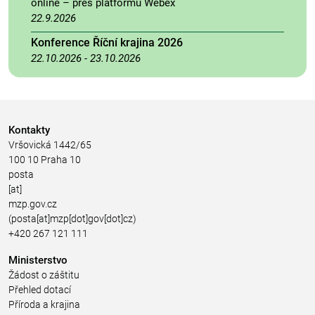
online – přes platformu Webex
22.9.2026
Konference Říční krajina 2026
22.10.2026
-
23.10.2026
Kontakty
Vršovická 1442/65
100 10 Praha 10
posta
[at]
mzp.gov.cz
(posta[at]mzp[dot]gov[dot]cz)
+420 267 121 111
Ministerstvo
Žádost o záštitu
Přehled dotací
Příroda a krajina