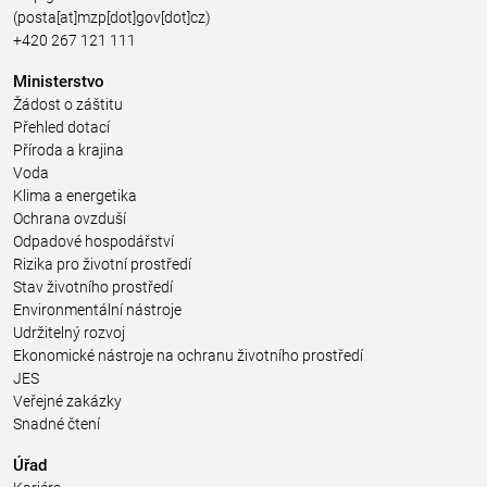
(posta[at]mzp[dot]gov[dot]cz)
+420 267 121 111
Ministerstvo
Žádost o záštitu
Přehled dotací
Příroda a krajina
Voda
Klima a energetika
Ochrana ovzduší
Odpadové hospodářství
Rizika pro životní prostředí
Stav životního prostředí
Environmentální nástroje
Udržitelný rozvoj
Ekonomické nástroje na ochranu životního prostředí
JES
Veřejné zakázky
Snadné čtení
Úřad