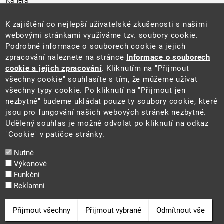
Kariéra
Úřední deska
Pro média a veřejnost
K zajištění co nejlepší uživatelské zkušenosti s našimi
Povinně zveřejňované informace
webovými stránkami využíváme tzv. soubory cookie.
Kontakty
Podrobné informace o souborech cookie a jejich
Přistupnost budovy úřadu MŽP
(PDF, 204 kB)
zpracování naleznete na stránce
Informace o souborech
cookie a jejich zpracování
. Kliknutím na "Přijmout
Web
všechny cookie" souhlasíte s tím, že můžeme užívat
Aktuality
všechny typy cookie. Po kliknutí na "Přijmout jen
Ochrana osobních údajů
nezbytné" budeme ukládat pouze ty soubory cookie, které
Prohlášení o přístupnosti
jsou pro fungování našich webových stránek nezbytné.
Zásady používání cookies
Udělený souhlas je možné odvolat po kliknutí na odkaz
Mapa webu
"Cookie" v patičce stránky.
Sociální sítě
Nutné
Výkonové
Funkční
Reklamní
2025 ©
Ministerstvo životního prostředí
Odvolat souhlas
Přijmout všechny
Přijmout vybrané
Odmítnout vše
Cookie