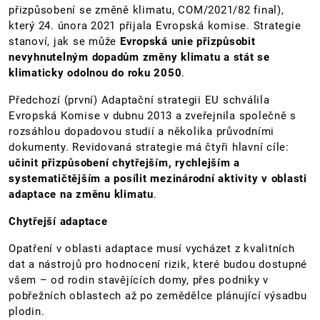
přizpůsobení se změně klimatu, COM/2021/82 final),
který 24. února 2021 přijala Evropská komise. Strategie
stanoví, jak se může
Evropská unie přizpůsobit
nevyhnutelným dopadům změny klimatu a stát se
klimaticky odolnou do roku 2050
.
Předchozí (první) Adaptační strategii EU schválila
Evropská Komise v dubnu 2013 a zveřejnila společně s
rozsáhlou dopadovou studií a několika průvodními
dokumenty. Revidovaná strategie má čtyři hlavní cíle:
učinit přizpůsobení chytřejším, rychlejším a
systematičtějším a posílit mezinárodní aktivity v oblasti
adaptace na změnu klimatu
.
Chytřejší adaptace
Opatření v oblasti adaptace musí vycházet z kvalitních
dat a nástrojů pro hodnocení rizik, které budou dostupné
všem – od rodin stavějících domy, přes podniky v
pobřežních oblastech až po zemědělce plánující výsadbu
plodin.