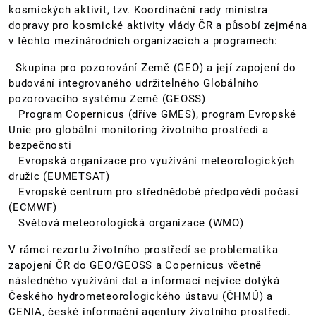
kosmických aktivit, tzv. Koordinační rady ministra
dopravy pro kosmické aktivity vlády ČR a působí zejména
v těchto mezinárodních organizacích a programech:
Skupina pro pozorování Země (GEO) a její zapojení do
budování integrovaného udržitelného Globálního
pozorovacího systému Země (GEOSS)
Program Copernicus (dříve GMES), program Evropské
Unie pro globální monitoring životního prostředí a
bezpečnosti
Evropská organizace pro využívání meteorologických
družic (EUMETSAT)
Evropské centrum pro střednědobé předpovědi počasí
(ECMWF)
Světová meteorologická organizace (WMO)
V rámci rezortu životního prostředí se problematika
zapojení ČR do GEO/GEOSS a Copernicus včetně
následného využívání dat a informací nejvíce dotýká
Českého hydrometeorologického ústavu (ČHMÚ) a
CENIA, české informační agentury životního prostředí.