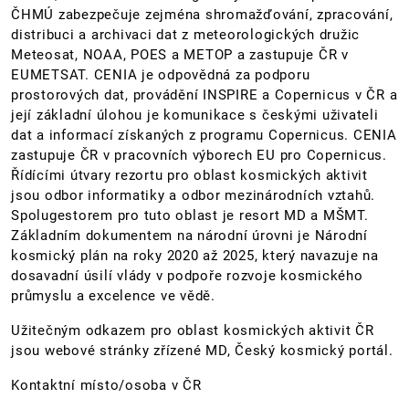
ČHMÚ zabezpečuje zejména shromažďování, zpracování,
distribuci a archivaci dat z meteorologických družic
Meteosat, NOAA, POES a METOP a zastupuje ČR v
EUMETSAT. CENIA je odpovědná za podporu
prostorových dat, provádění INSPIRE a Copernicus v ČR a
její základní úlohou je komunikace s českými uživateli
dat a informací získaných z programu Copernicus. CENIA
zastupuje ČR v pracovních výborech EU pro Copernicus.
Řídícími útvary rezortu pro oblast kosmických aktivit
jsou odbor informatiky a odbor mezinárodních vztahů.
Spolugestorem pro tuto oblast je resort MD a MŠMT.
Základním dokumentem na národní úrovni je Národní
kosmický plán na roky 2020 až 2025, který navazuje na
dosavadní úsilí vlády v podpoře rozvoje kosmického
průmyslu a excelence ve vědě.
Užitečným odkazem pro oblast kosmických aktivit ČR
jsou webové stránky zřízené MD, Český kosmický portál.
Kontaktní místo/osoba v ČR