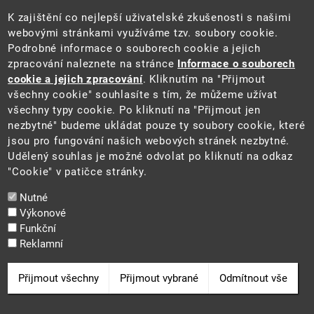
Pro média a veřejnost
K zajištění co nejlepší uživatelské zkušenosti s našimi
Povinně zveřejňované informace
webovými stránkami využíváme tzv. soubory cookie.
Kontakty
Podrobné informace o souborech cookie a jejich
Přistupnost budovy úřadu MŽP
(PDF, 204 kB)
zpracování naleznete na stránce
Informace o souborech
cookie a jejich zpracování
. Kliknutím na "Přijmout
Web
všechny cookie" souhlasíte s tím, že můžeme užívat
Aktuality
všechny typy cookie. Po kliknutí na "Přijmout jen
Ochrana osobních údajů
nezbytné" budeme ukládat pouze ty soubory cookie, které
Prohlášení o přístupnosti
jsou pro fungování našich webových stránek nezbytné.
Zásady používání cookies
Udělený souhlas je možné odvolat po kliknutí na odkaz
Mapa webu
"Cookie" v patičce stránky.
Sociální sítě
Nutné
Výkonové
Funkční
Reklamní
2025 ©
Ministerstvo životního prostředí
Odvolat souhlas
Přijmout všechny
Přijmout vybrané
Odmítnout vše
Cookie