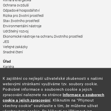
Klima a energetika
Ochrana ovzduší
Odpadové hospodářství
Rizika pro životní prostředí
Stav životního prostředí
Environmentální nástroje
Udržitelný rozvoj
Ekonomické nástroje na ochranu životního prostředí
JES
Veřejné zakázky
Snadné čtení
Úřad
Kariéra
Úřední deska
Pro média a veřejnost
K zajištění co nejlepší uživatelské zkušenosti s našimi
Povinně zveřejňované informace
webovými stránkami využíváme tzv. soubory cookie.
Kontakty
Podrobné informace o souborech cookie a jejich
Přistupnost budovy úřadu MŽP
(PDF, 204 kB)
zpracování naleznete na stránce
Informace o souborech
cookie a jejich zpracování
. Kliknutím na "Přijmout
Web
všechny cookie" souhlasíte s tím, že můžeme užívat
Aktuality