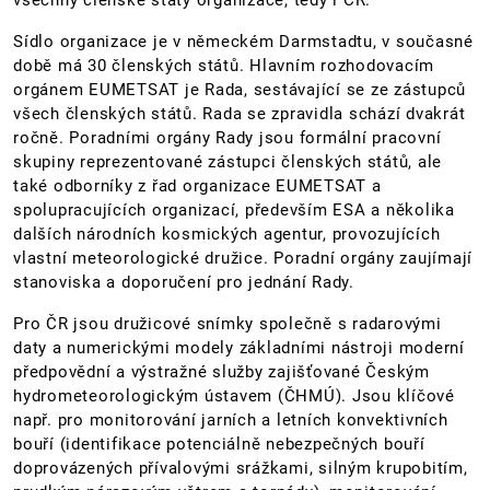
všechny členské státy organizace, tedy i ČR.
Sídlo organizace je v německém Darmstadtu, v současné
době má 30 členských států. Hlavním rozhodovacím
orgánem EUMETSAT je Rada, sestávající se ze zástupců
všech členských států. Rada se zpravidla schází dvakrát
ročně. Poradními orgány Rady jsou formální pracovní
skupiny reprezentované zástupci členských států, ale
také odborníky z řad organizace EUMETSAT a
spolupracujících organizací, především ESA a několika
dalších národních kosmických agentur, provozujících
vlastní meteorologické družice. Poradní orgány zaujímají
stanoviska a doporučení pro jednání Rady.
Pro ČR jsou družicové snímky společně s radarovými
daty a numerickými modely základními nástroji moderní
předpovědní a výstražné služby zajišťované Českým
hydrometeorologickým ústavem (ČHMÚ). Jsou klíčové
např. pro monitorování jarních a letních konvektivních
bouří (identifikace potenciálně nebezpečných bouří
doprovázených přívalovými srážkami, silným krupobitím,