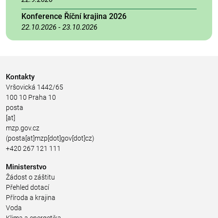
Konference Říční krajina 2026
22.10.2026
-
23.10.2026
Kontakty
Vršovická 1442/65
100 10 Praha 10
posta
[at]
mzp.gov.cz
(posta[at]mzp[dot]gov[dot]cz)
+420 267 121 111
Ministerstvo
Žádost o záštitu
Přehled dotací
Příroda a krajina
Voda