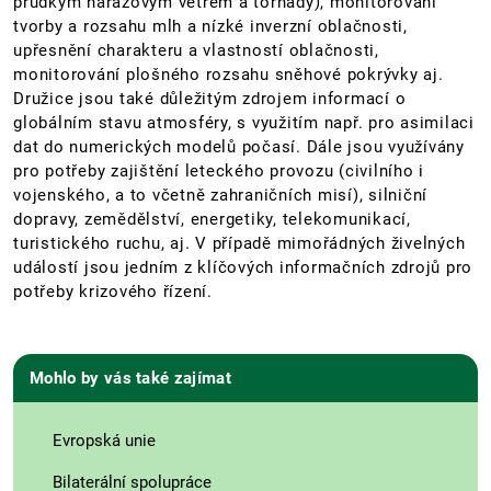
prudkým nárazovým větrem a tornády), monitorování
tvorby a rozsahu mlh a nízké inverzní oblačnosti,
upřesnění charakteru a vlastností oblačnosti,
monitorování plošného rozsahu sněhové pokrývky aj.
Družice jsou také důležitým zdrojem informací o
globálním stavu atmosféry, s využitím např. pro asimilaci
dat do numerických modelů počasí. Dále jsou využívány
pro potřeby zajištění leteckého provozu (civilního i
vojenského, a to včetně zahraničních misí), silniční
dopravy, zemědělství, energetiky, telekomunikací,
turistického ruchu, aj. V případě mimořádných živelných
událostí jsou jedním z klíčových informačních zdrojů pro
potřeby krizového řízení.
Mohlo by vás také zajímat
Evropská unie
Bilaterální spolupráce