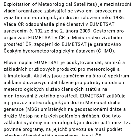
Exploitation of Meteorological Satellites) je mezinárodní
vládní organizace zabývající se vývojem, provozem a
využitím meteorologických družic založená roku 1986.
Vláda ČR odsouhlasila plné členství v EUMETSAT
usnesením č. 132 ze dne 2. února 2009. Gestorem pro
organizaci EUMETSAT v ČR je Ministerstvo životního
prostředí ČR, zapojení do EUMETSAT je garantováno
Českým hydrometeorologickým ústavem (ČHMÚ).
Hlavní náplní EUMETSAT je poskytování dat, snímků a
základních družicových produktů pro meteorologii a
klimatologii. Aktivity jsou zaměřeny na široké spektrum
aplikací družicových dat hlavně pro potřeby národních
meteorologických služeb členských států a na
monitorování životního prostředí. EUMETSAT zajišťuje
mj. provoz meteorologických družic Meteosat druhé
generace (MSG) umístěných na geostacionární dráze a
družic Metop na nízkých polárních dráhách. Oba tyto
základní systémy meteorologických družic patří mezi tzv.
povinné programy, na jejichž provozu se musí podílet