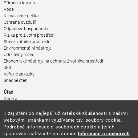
Příroda a krajina
Voda
Klima a energetika
Ochrana ovzduší
Odpadové hospodářství
Rizika pro životní prostředí
Stav životního prostředí
Environmentální nástroje
Udržitelný rozvoj
Ekonomické nástroje na ochranu životního prostředí
JES
Veřejné zakázky
Snadné čtení
Úřad
Kariéra
Úřední deska
Pro média a veřejnost
K zajištění co nejlepší uživatelské zkušenosti s našimi
Povinně zveřejňované informace
webovými stránkami využíváme tzv. soubory cookie.
Kontakty
Podrobné informace o souborech cookie a jejich
Přistupnost budovy úřadu MŽP
(PDF, 204 kB)
zpracování naleznete na stránce
Informace o souborech