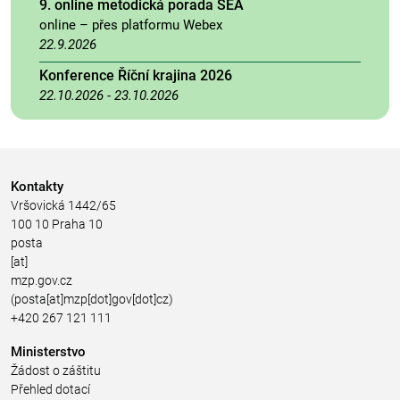
9. online metodická porada SEA
online – přes platformu Webex
22.9.2026
Konference Říční krajina 2026
22.10.2026
-
23.10.2026
Kontakty
Vršovická 1442/65
100 10 Praha 10
posta
[at]
mzp.gov.cz
(posta[at]mzp[dot]gov[dot]cz)
+420 267 121 111
Ministerstvo
Žádost o záštitu
Přehled dotací