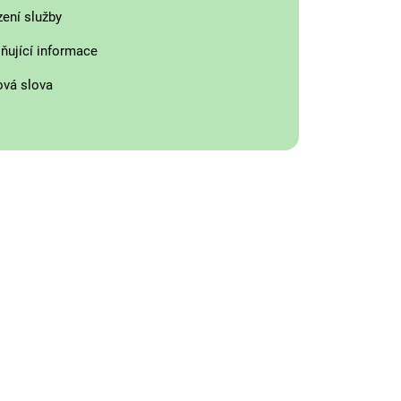
zení služby
ňující informace
ová slova