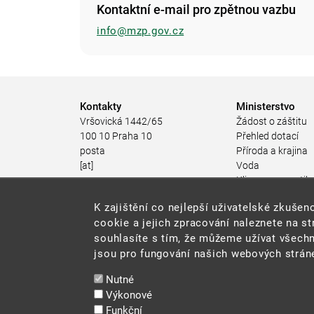
Kontaktní e-mail pro zpětnou vazbu
info@mzp.gov.cz
Kontakty
Ministerstvo
Vršovická 1442/65
Žádost o záštitu
100 10 Praha 10
Přehled dotací
posta
Příroda a krajina
[at]
Voda
mzp.gov.cz
Klima a energetik
(posta[at]mzp[dot]gov[dot]cz)
Ochrana ovzduší
K zajištění co nejlepší uživatelské zkuš
+420 267 121 111
Odpadové hospod
cookie a jejich zpracování naleznete na s
Rizika pro životní
souhlasíte s tím, že můžeme užívat všechn
Stav životního pro
jsou pro fungování našich webových stráne
Environmentální n
Udržitelný rozvoj
Nutné
Ekonomické nástr
Výkonové
životního prostřed
Funkční
JES