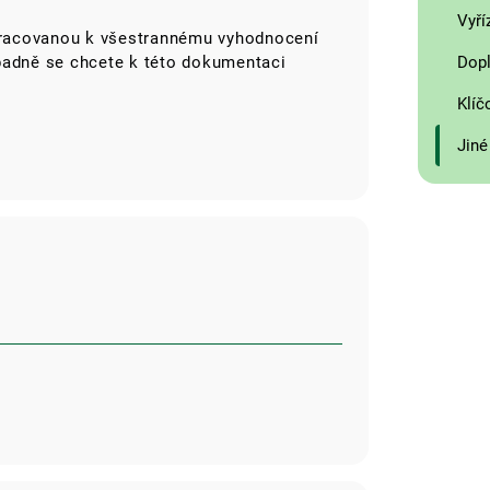
Vyří
racovanou k všestrannému vyhodnocení
Dopl
řípadně se chcete k této dokumentaci
Klíč
Jiné