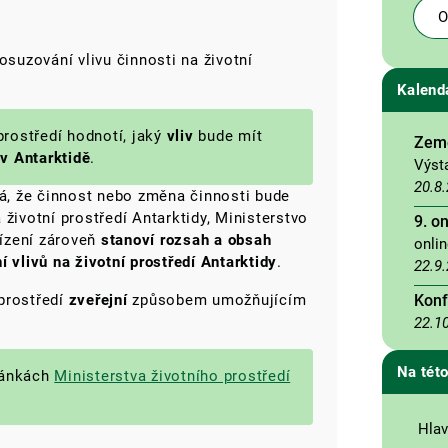
O
osuzování vlivu činnosti na životní
Kalend
prostředí hodnotí, jaký
vliv
bude mít
Země
 v Antarktidě
.
Výst
20.8
vá, že činnost nebo změna činnosti bude
 životní prostředí Antarktidy, Ministerstvo
9. o
řízení zároveň
stanoví rozsah a obsah
onli
livů na životní prostředí Antarktidy
.
22.9
Konf
 prostředí
zveřejní
způsobem umožňujícím
22.1
Na této
ránkách
Ministerstva životního prostředí
Hlav