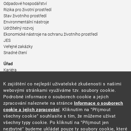
Odpadové hospodářství
Rizika pro životní prostředí
Stav životního prostředí
Environmentální nástroje
Udržitelný rozvoj
Ekonomické nástroje na ochranu životního prostředí
JES
Veřejné zakázky
Snadné čtení
Úřad
Kariéra
Úřední deska
Pro média a veřejnost
K zajištění co nejlepší uživatelské zkušenosti s našimi
Povinně zveřejňované informace
webovými stránkami využíváme tzv. soubory cookie.
Kontakty
Podrobné informace o souborech cookie a jejich
Přistupnost budovy úřadu MŽP
(PDF, 204 kB)
zpracování naleznete na stránce
Informace o souborech
cookie a jejich zpracování
. Kliknutím na "Přijmout
Web
všechny cookie" souhlasíte s tím, že můžeme užívat
Aktuality
všechny typy cookie. Po kliknutí na "Přijmout jen
Ochrana osobních údajů
nezbytné" budeme ukládat pouze ty soubory cookie, které
Prohlášení o přístupnosti