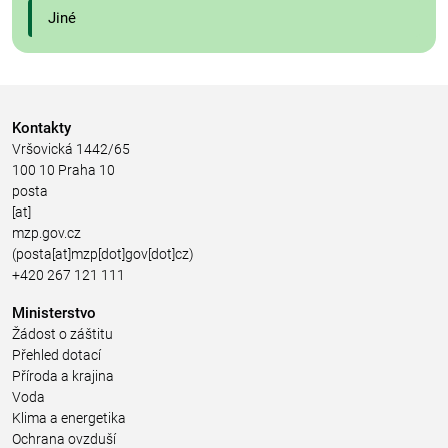
Jiné
Kontakty
Vršovická 1442/65
100 10 Praha 10
posta
[at]
mzp.gov.cz
(posta[at]mzp[dot]gov[dot]cz)
+420 267 121 111
Ministerstvo
Žádost o záštitu
Přehled dotací
Příroda a krajina
Voda
Klima a energetika
Ochrana ovzduší