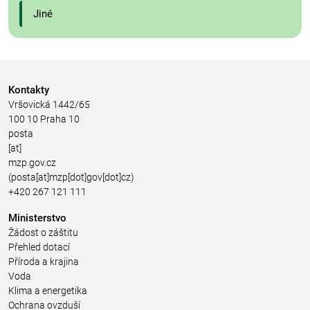
Jiné
Kontakty
Vršovická 1442/65
100 10 Praha 10
posta
[at]
mzp.gov.cz
(posta[at]mzp[dot]gov[dot]cz)
+420 267 121 111
Ministerstvo
Žádost o záštitu
Přehled dotací
Příroda a krajina
Voda
Klima a energetika
Ochrana ovzduší