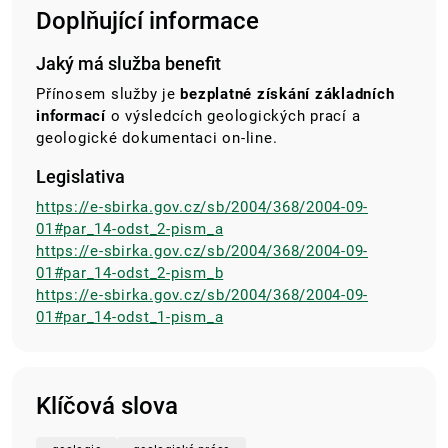
Doplňující informace
Jaký má služba benefit
Přínosem služby je
bezplatné získání základních
informací
o výsledcích geologických prací a
geologické dokumentaci on-line.
Legislativa
https://e-sbirka.gov.cz/sb/2004/368/2004-09-
01#par_14-odst_2-pism_a
https://e-sbirka.gov.cz/sb/2004/368/2004-09-
01#par_14-odst_2-pism_b
https://e-sbirka.gov.cz/sb/2004/368/2004-09-
01#par_14-odst_1-pism_a
Klíčová slova