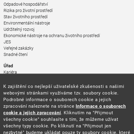
Odpadové hospodářství
Rizika pro životní prostředí
Stav životního prostředí
Environmentální nástroje
Udržitelný rozvoj
Ekonomické nástroje na ochranu životního prostředí
JES
Veřejné zakázky
Snadné čtení
Úřad
Kariéra
Úřední deska
Pro média a veřejnost
K zajištění co nejlepší uživatelské zkušenosti s našimi
Povinně zveřejňované informace
webovými stránkami využíváme tzv. soubory cookie.
Kontakty
Podrobné informace o souborech cookie a jejich
Přistupnost budovy úřadu MŽP
(PDF, 204 kB)
zpracování naleznete na stránce
Informace o souborech
cookie a jejich zpracování
. Kliknutím na "Přijmout
Web
všechny cookie" souhlasíte s tím, že můžeme užívat
Aktuality
všechny typy cookie. Po kliknutí na "Přijmout jen
Ochrana osobních údajů
nezbytné" budeme ukládat pouze ty soubory cookie, které
Prohlášení o přístupnosti