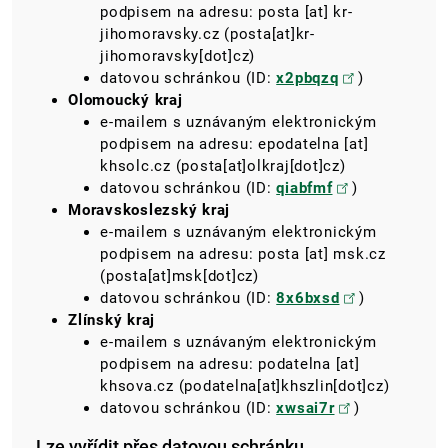
podpisem na adresu:​​​​​​​
posta
[at]
kr-
jihomoravsky.cz
(posta[at]kr-
jihomoravsky[dot]cz)
datovou schránkou (ID:
x2pbqzq
)
Olomoucký kraj
e-mailem s uznávaným elektronickým
podpisem na adresu:​​​​​​​
epodatelna
[at]
khsolc.cz
(posta[at]olkraj[dot]cz)
datovou schránkou (ID:
qiabfmf
)
Moravskoslezský kraj
e-mailem s uznávaným elektronickým
podpisem na adresu:​​​​​​​
posta
[at]
msk.cz
(posta[at]msk[dot]cz)
datovou schránkou (ID:
8x6bxsd
)
Zlínský kraj
e-mailem s uznávaným elektronickým
podpisem na adresu:​​​​​​​
podatelna
[at]
khsova.cz
(podatelna[at]khszlin[dot]cz)
datovou schránkou (ID: ​​​​​​​
xwsai7r
)
Lze vyřídit přes datovou schránku