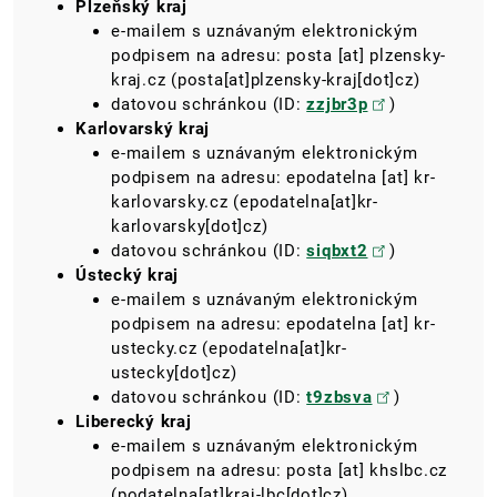
Plzeňský kraj
e-mailem s uznávaným elektronickým
podpisem na adresu:​​​​​​​
posta
[at]
plzensky-
kraj.cz
(posta[at]plzensky-kraj[dot]cz)
datovou schránkou (ID:
zzjbr3p
)
Karlovarský kraj
e-mailem s uznávaným elektronickým
podpisem na adresu:​​​​​​​
epodatelna
[at]
kr-
karlovarsky.cz
(epodatelna[at]kr-
karlovarsky[dot]cz)
datovou schránkou (ID:
siqbxt2
)
Ústecký kraj
e-mailem s uznávaným elektronickým
podpisem na adresu:​​​​​​​
epodatelna
[at]
kr-
ustecky.cz
(epodatelna[at]kr-
ustecky[dot]cz)
datovou schránkou (ID:
t9zbsva
)
Liberecký kraj
e-mailem s uznávaným elektronickým
podpisem na adresu:​​​​​​​
posta
[at]
khslbc.cz
(podatelna[at]kraj-lbc[dot]cz)