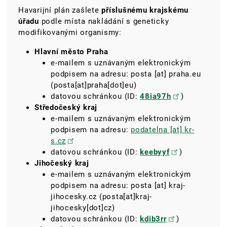
Havarijní plán zašlete
příslušnému krajskému
úřadu
podle místa nakládání s geneticky
modifikovanými organismy:
Hlavní město Praha
e-mailem s uznávaným elektronickým
podpisem na adresu:
posta
[at]
praha.eu
(posta[at]praha[dot]eu)
datovou schránkou (ID:
48ia97h
)
Středočeský kraj
e-mailem s uznávaným elektronickým
podpisem na adresu:
podatelna
[at]
kr-
s.cz
datovou schránkou (ID:
keebyyf
)
Jihočeský kraj
e-mailem s uznávaným elektronickým
podpisem na adresu:
posta
[at]
kraj-
jihocesky.cz
(posta[at]kraj-
jihocesky[dot]cz)
datovou schránkou (ID:
kdib3rr
)