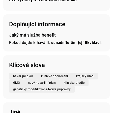
Doplňující informace
Jaký má služba benefit
Pokud dojde k havárii,
usnadníte tím její likvidaci
.
Klíčová slova
havarijní plán
klinické hodnocení
krajský úřad
GMO
nový havarijní plán
klinická studie
geneticky modifikované léčivé přípravky
Jiné