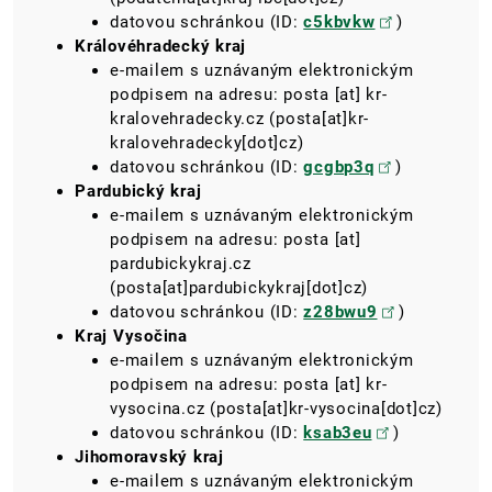
datovou schránkou (ID:
c5kbvkw
)
Královéhradecký kraj
e-mailem s uznávaným elektronickým
podpisem na adresu:​​​​​​​
posta
[at]
kr-
kralovehradecky.cz
(posta[at]kr-
kralovehradecky[dot]cz)
datovou schránkou (ID:
gcgbp3q
)
Pardubický kraj
e-mailem s uznávaným elektronickým
podpisem na adresu:​​​​​​​
posta
[at]
pardubickykraj.cz
(posta[at]pardubickykraj[dot]cz)
datovou schránkou (ID:
z28bwu9
)
Kraj Vysočina
e-mailem s uznávaným elektronickým
podpisem na adresu:​​​​​​​
posta
[at]
kr-
vysocina.cz
(posta[at]kr-vysocina[dot]cz)
datovou schránkou (ID:
ksab3eu
)
Jihomoravský kraj
e-mailem s uznávaným elektronickým