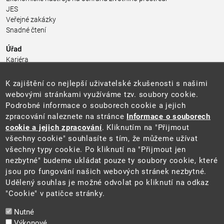
JES
Veřejné zakázky
Snadné čtení
Úřad
Kariéra
Úřední deska
Pro média a veřejnost
K zajištění co nejlepší uživatelské zkušenosti s našimi
Povinně zveřejňované informace
webovými stránkami využíváme tzv. soubory cookie.
Kontakty
Podrobné informace o souborech cookie a jejich
Přistupnost budovy úřadu MŽP
(PDF, 204 kB)
zpracování naleznete na stránce
Informace o souborech
cookie a jejich zpracování
. Kliknutím na "Přijmout
Web
všechny cookie" souhlasíte s tím, že můžeme užívat
Aktuality
všechny typy cookie. Po kliknutí na "Přijmout jen
Ochrana osobních údajů
nezbytné" budeme ukládat pouze ty soubory cookie, které
Prohlášení o přístupnosti
jsou pro fungování našich webových stránek nezbytné.
Zásady používání cookies
Udělený souhlas je možné odvolat po kliknutí na odkaz
Mapa webu
"Cookie" v patičce stránky.
Sociální sítě
Nutné
Výkonové