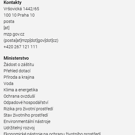
Kontakty
Vršovická 1442/65
100 10 Praha 10
posta
[at]
mzp.gov.cz
(posta[at]mzp[dot]gov[dot]cz)
+420 267 121 111
Ministerstvo
Žádost o záštitu
Přehled dotací
Příroda a krajina
Voda
Klima a energetika
Ochrana ovzduší
Odpadové hospodářství
Rizika pro životní prostředí
Stav životního prostředí
Environmentální nástroje
Udržitelný rozvoj
Ekonomické nástroje na ochranu životního prostředí