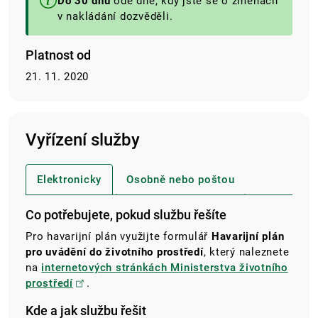
Do 30 dnů
ode dne, kdy jste se o změnách
v nakládání dozvěděli.
Platnost od
21. 11. 2020
Vyřízení služby
Elektronicky
Osobně nebo poštou
Co potřebujete, pokud službu řešíte
Pro havarijní plán využijte formulář
Havarijní plán
pro uvádění do životního prostředí
, který naleznete
na
internetových stránkách Ministerstva životního
prostředí
.
Kde a jak službu řešit