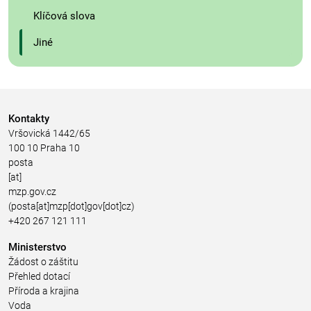
Klíčová slova
Jiné
Kontakty
Vršovická 1442/65
100 10 Praha 10
posta
[at]
mzp.gov.cz
(posta[at]mzp[dot]gov[dot]cz)
+420 267 121 111
Ministerstvo
Žádost o záštitu
Přehled dotací
Příroda a krajina
Voda