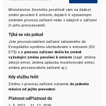
Ministerstvo životního prostředí vám na žádost
změní povolení k emisím, dojde-li k významným
změnám provozu zařízení nebo v údajích o zařízení
či jeho provozovateli.
Týká se vás pokud
Jste provozovatelem zařízení zařazeného do
Evropského systému obchodování s emisemi (EU
ETS) a
v provozu zařízení došlo ke změně
vyžadující změnu povolení k emisím
(např. změna
zdrojů emisí, změna způsobu monitorování emisí,
změna provozovatele zařízení aj.).
Kdy službu řešit
Změnu v provozu zařízení oznamte
do jednoho
měsíce od jejího provedení
.
Platnost od
Platnost do
1. 5. 2021
31. 12. 2030