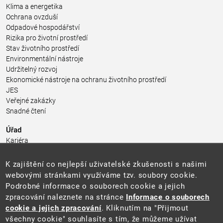
Klima a energetika
Ochrana ovzduší
Odpadové hospodářství
Rizika pro životní prostředí
Stav životního prostředí
Environmentální nástroje
Udržitelný rozvoj
Ekonomické nástroje na ochranu životního prostředí
JES
Veřejné zakázky
Snadné čtení
Úřad
Kariéra
Úřední deska
Pro média a veřejnost
K zajištění co nejlepší uživatelské zkušenosti s našimi
Povinně zveřejňované informace
webovými stránkami využíváme tzv. soubory cookie.
Kontakty
Podrobné informace o souborech cookie a jejich
Přistupnost budovy úřadu MŽP
(PDF, 204 kB)
zpracování naleznete na stránce
Informace o souborech
cookie a jejich zpracování
. Kliknutím na "Přijmout
Web
všechny cookie" souhlasíte s tím, že můžeme užívat
Aktuality