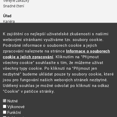
Veřejné zakázky
Snadné čtení
Úřad
Kariéra
Úřední deska
Pro média a veřejnost
K zajištění co nejlepší uživatelské zkušenosti s našimi
Povinně zveřejňované informace
webovými stránkami využíváme tzv. soubory cookie.
Kontakty
Podrobné informace o souborech cookie a jejich
Přistupnost budovy úřadu MŽP
(PDF, 204 kB)
zpracování naleznete na stránce
Informace o souborech
cookie a jejich zpracování
. Kliknutím na "Přijmout
Web
všechny cookie" souhlasíte s tím, že můžeme užívat
Aktuality
všechny typy cookie. Po kliknutí na "Přijmout jen
Ochrana osobních údajů
nezbytné" budeme ukládat pouze ty soubory cookie, které
Prohlášení o přístupnosti
jsou pro fungování našich webových stránek nezbytné.
Zásady používání cookies
Udělený souhlas je možné odvolat po kliknutí na odkaz
Mapa webu
"Cookie" v patičce stránky.
Sociální sítě
Nutné
Výkonové
Funkční