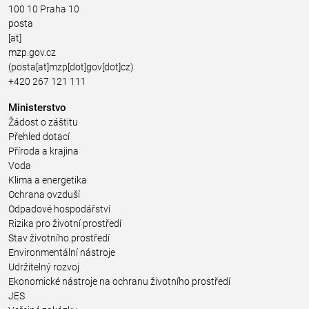
100 10 Praha 10
posta
[at]
mzp.gov.cz
(posta[at]mzp[dot]gov[dot]cz)
+420 267 121 111
Ministerstvo
Žádost o záštitu
Přehled dotací
Příroda a krajina
Voda
Klima a energetika
Ochrana ovzduší
Odpadové hospodářství
Rizika pro životní prostředí
Stav životního prostředí
Environmentální nástroje
Udržitelný rozvoj
Ekonomické nástroje na ochranu životního prostředí
JES