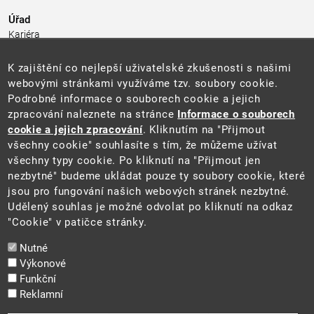
Úřad
Kariéra
Úřední deska
Pro média a veřejnost
K zajištění co nejlepší uživatelské zkušenosti s našimi
Povinně zveřejňované informace
webovými stránkami využíváme tzv. soubory cookie.
Kontakty
Podrobné informace o souborech cookie a jejich
Přistupnost budovy úřadu MŽP
(PDF, 204 kB)
zpracování naleznete na stránce
Informace o souborech
cookie a jejich zpracování
. Kliknutím na "Přijmout
Web
všechny cookie" souhlasíte s tím, že můžeme užívat
Aktuality
všechny typy cookie. Po kliknutí na "Přijmout jen
Ochrana osobních údajů
nezbytné" budeme ukládat pouze ty soubory cookie, které
Prohlášení o přístupnosti
jsou pro fungování našich webových stránek nezbytné.
Zásady používání cookies
Udělený souhlas je možné odvolat po kliknutí na odkaz
Mapa webu
"Cookie" v patičce stránky.
Sociální sítě
Nutné
Výkonové
Funkční
Reklamní
2025 ©
Ministerstvo životního prostředí