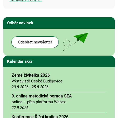
info@mzp.gov.cz
Odběr novinek
Odebírat newsletter
Kalendář akcí
Země živitelka 2026
Výstaviště České Budějovice
20.8.2026
-
25.8.2026
9. online metodická porada SEA
online – přes platformu Webex
22.9.2026
Konference Říční krajina 2026