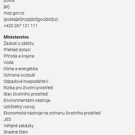
posta
[at]
mzp.gov.cz
(posta[at]mzp[dot]gov[dot]cz)
+420 267 121 111
Ministerstvo
Žádost o záštitu
Přehled dotací
Příroda a krajina
Voda
Klima a energetika
Ochrana ovzduší
Odpadové hospodářství
Rizika pro životní prostředí
Stav životního prostředí
Environmentální nástroje
Udržitelný rozvoj
Ekonomické nástroje na ochranu životního prostředí
JES
Veřejné zakázky
Snadné čtení