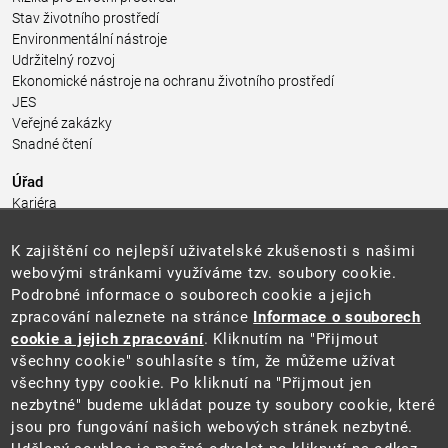
Stav životního prostředí
Environmentální nástroje
Udržitelný rozvoj
Ekonomické nástroje na ochranu životního prostředí
JES
Veřejné zakázky
Snadné čtení
Úřad
Kariéra
Úřední deska
Pro média a veřejnost
K zajištění co nejlepší uživatelské zkušenosti s našimi
Povinně zveřejňované informace
webovými stránkami využíváme tzv. soubory cookie.
Kontakty
Podrobné informace o souborech cookie a jejich
Přistupnost budovy úřadu MŽP
(PDF, 204 kB)
zpracování naleznete na stránce
Informace o souborech
cookie a jejich zpracování
. Kliknutím na "Přijmout
Web
všechny cookie" souhlasíte s tím, že můžeme užívat
Aktuality
všechny typy cookie. Po kliknutí na "Přijmout jen
Ochrana osobních údajů
nezbytné" budeme ukládat pouze ty soubory cookie, které
Prohlášení o přístupnosti
jsou pro fungování našich webových stránek nezbytné.
Zásady používání cookies