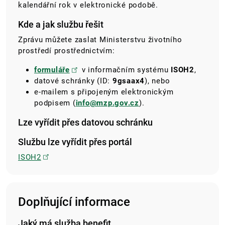
kalendářní rok v elektronické podobě.
Kde a jak službu řešit
Zprávu můžete zaslat Ministerstvu životního
prostředí prostřednictvím:
formuláře
v informačním systému
ISOH2
,
datové schránky (ID:
9gsaax4
), nebo
e-mailem s připojeným elektronickým
podpisem (
info@mzp.gov.cz
).
Lze vyřídit přes datovou schránku
Službu lze vyřídit přes portál
ISOH2
Doplňující informace
Jaký má služba benefit