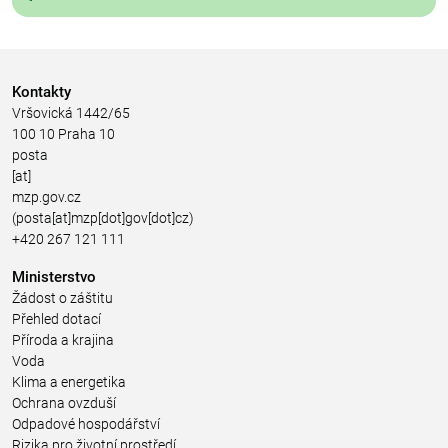
Kontakty
Vršovická 1442/65
100 10 Praha 10
posta
[at]
mzp.gov.cz
(posta[at]mzp[dot]gov[dot]cz)
+420 267 121 111
Ministerstvo
Žádost o záštitu
Přehled dotací
Příroda a krajina
Voda
Klima a energetika
Ochrana ovzduší
Odpadové hospodářství
Rizika pro životní prostředí