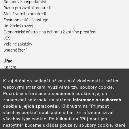
Odpadové hospodářství
Rizika pro životní prostředí
Stav životního prostředí
Environmentální nástroje
Udržitelný rozvoj
Ekonomické nástroje na ochranu životního prostředí
JES
Veřejné zakázky
Snadné čtení
Úřad
Kariéra
Úřední deska
Pro média a veřejnost
K zajištění co nejlepší uživatelské zkušenosti s našimi
Povinně zveřejňované informace
webovými stránkami využíváme tzv. soubory cookie.
Kontakty
Podrobné informace o souborech cookie a jejich
Přistupnost budovy úřadu MŽP
(PDF, 204 kB)
zpracování naleznete na stránce
Informace o souborech
cookie a jejich zpracování
. Kliknutím na "Přijmout
Web
všechny cookie" souhlasíte s tím, že můžeme užívat
Aktuality
všechny typy cookie. Po kliknutí na "Přijmout jen
Ochrana osobních údajů
nezbytné" budeme ukládat pouze ty soubory cookie, které
Prohlášení o přístupnosti