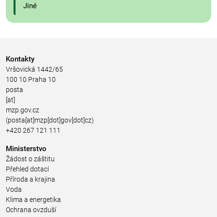
Jiné
Kontakty
Vršovická 1442/65
100 10 Praha 10
posta
[at]
mzp.gov.cz
(posta[at]mzp[dot]gov[dot]cz)
+420 267 121 111
Ministerstvo
Žádost o záštitu
Přehled dotací
Příroda a krajina
Voda
Klima a energetika
Ochrana ovzduší