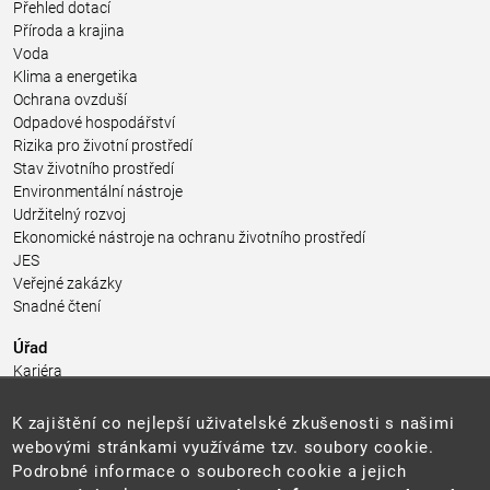
Přehled dotací
Příroda a krajina
Voda
Klima a energetika
Ochrana ovzduší
Odpadové hospodářství
Rizika pro životní prostředí
Stav životního prostředí
Environmentální nástroje
Udržitelný rozvoj
Ekonomické nástroje na ochranu životního prostředí
JES
Veřejné zakázky
Snadné čtení
Úřad
Kariéra
Úřední deska
Pro média a veřejnost
K zajištění co nejlepší uživatelské zkušenosti s našimi
Povinně zveřejňované informace
webovými stránkami využíváme tzv. soubory cookie.
Kontakty
Podrobné informace o souborech cookie a jejich
Přistupnost budovy úřadu MŽP
(PDF, 204 kB)