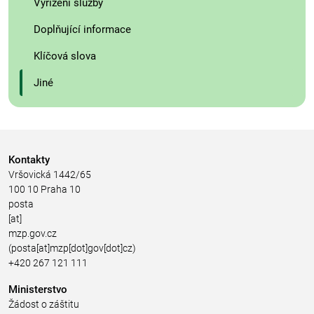
Vyřízení služby
Doplňující informace
Klíčová slova
Jiné
Kontakty
Vršovická 1442/65
100 10 Praha 10
posta
[at]
mzp.gov.cz
(posta[at]mzp[dot]gov[dot]cz)
+420 267 121 111
Ministerstvo
Žádost o záštitu