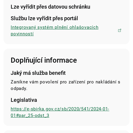
Lze vyřídit přes datovou schránku
Službu lze vyřídit přes portál
Integrovaný systém plnění ohlašovacích
povinností
Doplňující informace
Jaký má služba benefit
Zanikne vám povolení pro zařízení pro nakládání s
odpady.
Legislativa
https://e-sbirka.gov.cz/sb/2020/541/2024-01-
01#par_25-odst_3