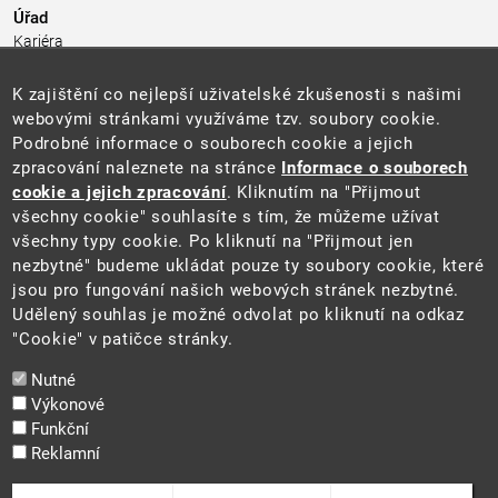
Úřad
Kariéra
Úřední deska
Pro média a veřejnost
K zajištění co nejlepší uživatelské zkušenosti s našimi
Povinně zveřejňované informace
webovými stránkami využíváme tzv. soubory cookie.
Kontakty
Podrobné informace o souborech cookie a jejich
Přistupnost budovy úřadu MŽP
(PDF, 204 kB)
zpracování naleznete na stránce
Informace o souborech
cookie a jejich zpracování
. Kliknutím na "Přijmout
Web
všechny cookie" souhlasíte s tím, že můžeme užívat
Aktuality
všechny typy cookie. Po kliknutí na "Přijmout jen
Ochrana osobních údajů
nezbytné" budeme ukládat pouze ty soubory cookie, které
Prohlášení o přístupnosti
jsou pro fungování našich webových stránek nezbytné.
Zásady používání cookies
Udělený souhlas je možné odvolat po kliknutí na odkaz
Mapa webu
"Cookie" v patičce stránky.
Sociální sítě
Nutné
Výkonové
Funkční
Reklamní
2025 ©
Ministerstvo životního prostředí
Odvolat souhlas