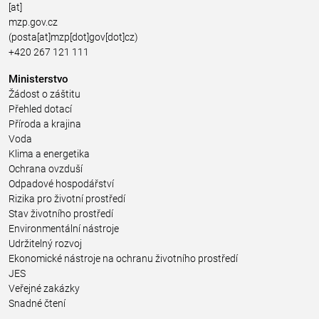
[at]
mzp.gov.cz
(posta[at]mzp[dot]gov[dot]cz)
+420 267 121 111
Ministerstvo
Žádost o záštitu
Přehled dotací
Příroda a krajina
Voda
Klima a energetika
Ochrana ovzduší
Odpadové hospodářství
Rizika pro životní prostředí
Stav životního prostředí
Environmentální nástroje
Udržitelný rozvoj
Ekonomické nástroje na ochranu životního prostředí
JES
Veřejné zakázky
Snadné čtení