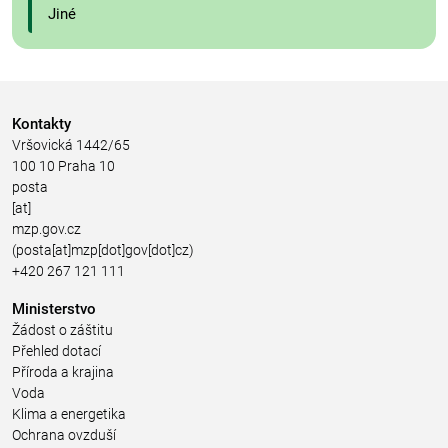
Jiné
Kontakty
Vršovická 1442/65
100 10 Praha 10
posta
[at]
mzp.gov.cz
(posta[at]mzp[dot]gov[dot]cz)
+420 267 121 111
Ministerstvo
Žádost o záštitu
Přehled dotací
Příroda a krajina
Voda
Klima a energetika
Ochrana ovzduší