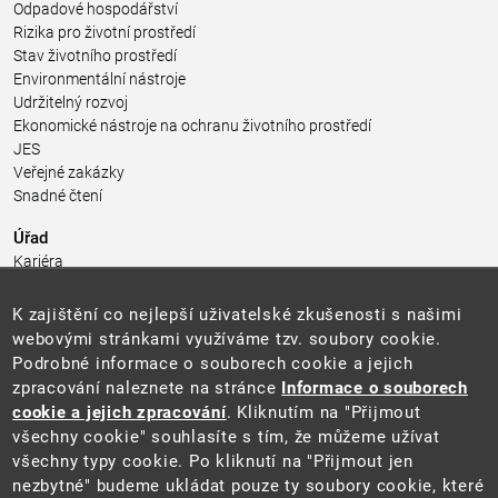
Odpadové hospodářství
Rizika pro životní prostředí
Stav životního prostředí
Environmentální nástroje
Udržitelný rozvoj
Ekonomické nástroje na ochranu životního prostředí
JES
Veřejné zakázky
Snadné čtení
Úřad
Kariéra
Úřední deska
Pro média a veřejnost
K zajištění co nejlepší uživatelské zkušenosti s našimi
Povinně zveřejňované informace
webovými stránkami využíváme tzv. soubory cookie.
Kontakty
Podrobné informace o souborech cookie a jejich
Přistupnost budovy úřadu MŽP
(PDF, 204 kB)
zpracování naleznete na stránce
Informace o souborech
cookie a jejich zpracování
. Kliknutím na "Přijmout
Web
všechny cookie" souhlasíte s tím, že můžeme užívat
Aktuality
všechny typy cookie. Po kliknutí na "Přijmout jen
Ochrana osobních údajů
nezbytné" budeme ukládat pouze ty soubory cookie, které
Prohlášení o přístupnosti