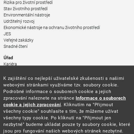
Rizika pro životní prostředí
Stav životního prostředí
Environmentální nástroje
Udržitelný rozvoj
Ekonomické nástroje na ochranu životního prostředí
JES
Veřejné zakázky
Snadné čtení
Úřad
Kariéra
Úřední deska
Pro média a veřejnost
K zajištění co nejlepší uživatelské zkušenosti s našimi
Povinně zveřejňované informace
webovými stránkami využíváme tzv. soubory cookie.
Kontakty
Podrobné informace o souborech cookie a jejich
Přistupnost budovy úřadu MŽP
(PDF, 204 kB)
zpracování naleznete na stránce
Informace o souborech
cookie a jejich zpracování
. Kliknutím na "Přijmout
Web
všechny cookie" souhlasíte s tím, že můžeme užívat
Aktuality
všechny typy cookie. Po kliknutí na "Přijmout jen
Ochrana osobních údajů
nezbytné" budeme ukládat pouze ty soubory cookie, které
Prohlášení o přístupnosti
jsou pro fungování našich webových stránek nezbytné.
Zásady používání cookies