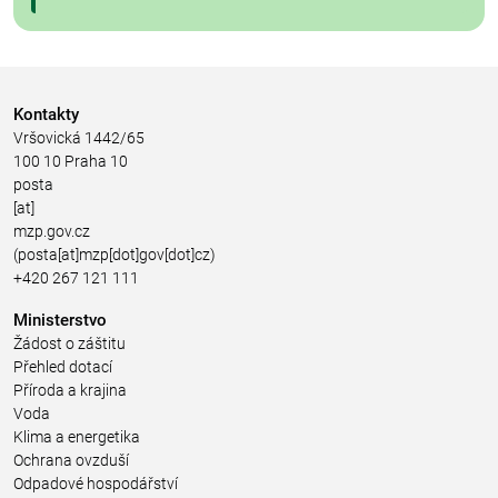
Kontakty
Vršovická 1442/65
100 10 Praha 10
posta
[at]
mzp.gov.cz
(posta[at]mzp[dot]gov[dot]cz)
+420 267 121 111
Ministerstvo
Žádost o záštitu
Přehled dotací
Příroda a krajina
Voda
Klima a energetika
Ochrana ovzduší
Odpadové hospodářství